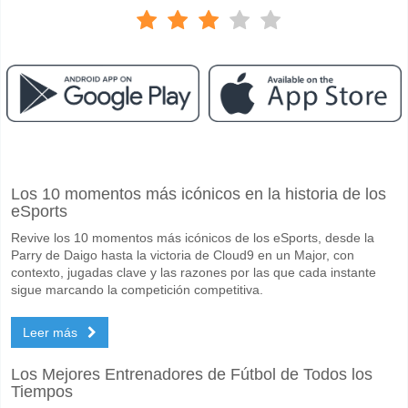
Facebook
Telegram
Instagram
Cuando es el partido entre Sport Recife v CRB?
Los 10 momentos más icónicos en la historia de los
El partido entre Sport Recife v CRB 18 May 2026 00:30.
eSports
Quién es el equipo favorito para ganar entre Sport Rec
Revive los 10 momentos más icónicos de los eSports, desde la
Sport Recife para el Ganador del partido, con una probabilidad de 51
Parry de Daigo hasta la victoria de Cloud9 en un Major, con
contexto, jugadas clave y las razones por las que cada instante
Marcarán ambos equipos en el partido Sport Recife v 
sigue marcando la competición competitiva.
Sí para Ambos Equipos Marcan, con un porcentaje de 53%.
Leer más
Cuál es el pronóstico de resultado correcto para Sport
Los Mejores Entrenadores de Fútbol de Todos los
En el lado arriesgado, puede probar el Resultado Correcto de 2-1 que
Tiempos