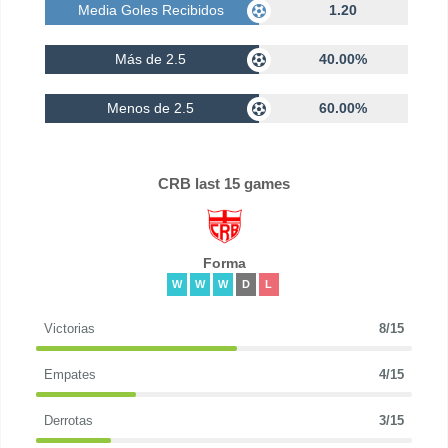
Media Goles Recibidos
1.20
Más de 2.5
40.00%
Menos de 2.5
60.00%
CRB last 15 games
Forma
W
W
W
D
L
Victorias
8/15
Empates
4/15
Derrotas
3/15