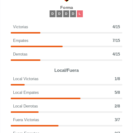
Forma
D
D
D
D
L
Victorias
4/15
Empates
7/15
Derrotas
4/15
Local/Fuera
Local Victorias
1/8
Local Empates
5/8
Local Derrotas
2/8
Fuera Victorias
3/7