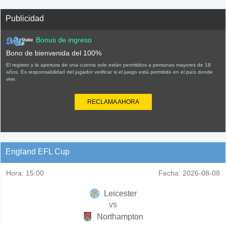
Publicidad
Bonus de ingreso
Bono de bienvenida del 100%
El registro y la apertura de una cuenta solo están permitidos a personas mayores de 18
años. Es responsabilidad del jugador verificar si el juego está permitido en el país donde
vive.
RECLAMA AHORA
England EFL Cup
Hora:
15:00
Fecha:
2026-08-08
Leicester
vs
Northampton