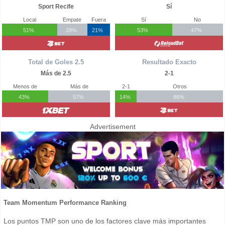
Sport Recife
Sí
Local
Empate
Fuera
Sí
No
51%
28%
21%
53%
47%
Total de Goles 2.5
Resultado Exacto
Más de 2.5
2-1
Menos de
Más de
2-1
Otros
43%
57%
14%
86%
Advertisement
Team Momentum Performance Ranking
Los puntos TMP son uno de los factores clave más importantes