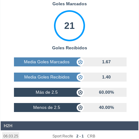
Goles Marcados
21
Goles Recibidos
Media Goles Marcados
1.67
Media Goles Recibidos
1.40
Más de 2.5
60.00%
Menos de 2.5
40.00%
H2H
Sport Recife
2 - 1
CRB
06.03.25