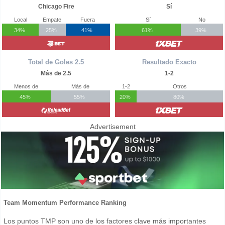
Chicago Fire
Sí
Local
Empate
Fuera
Sí
No
34%
25%
41%
61%
39%
Total de Goles 2.5
Resultado Exacto
Más de 2.5
1-2
Menos de
Más de
1-2
Otros
45%
55%
20%
80%
Advertisement
Team Momentum Performance Ranking
Los puntos TMP son uno de los factores clave más importantes