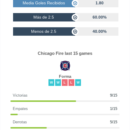
Media Goles Recibidos
1.80
Más de 2.5
60.00%
Menos de 2.5
40.00%
Chicago Fire last 15 games
Forma
W
W
L
L
W
Victorias
9/15
Empates
1/15
Derrotas
5/15