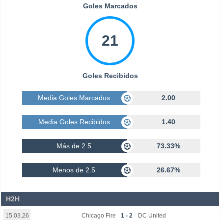
Goles Marcados
21
Goles Recibidos
Media Goles Marcados
2.00
Media Goles Recibidos
1.40
Más de 2.5
73.33%
Menos de 2.5
26.67%
H2H
Chicago Fire
1 - 2
DC United
15.03.26