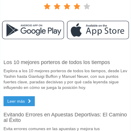
Facebook
Telegram
Instagram
Cuando es el partido entre DC United v Chicago Fire?
Los 10 mejores porteros de todos los tiempos
El partido entre DC United v Chicago Fire 14 May 2026 00:30.
Explora a los 10 mejores porteros de todos los tiempos, desde Lev
Quién es el equipo favorito para ganar entre DC United
Yashin hasta Gianluigi Buffon y Manuel Neuer, con sus puntos
Chicago Fire para el Ganador del partido, con una probabilidad de 4
fuertes clave, paradas decisivas y por qué cada leyenda sigue
influyendo en cómo se juega la posición hoy.
Marcarán ambos equipos en el partido DC United v Chi
Leer más
Sí para Ambos Equipos Marcan, con un porcentaje de 61%.
Cuál es el pronóstico de resultado correcto para DC Un
Evitando Errores en Apuestas Deportivas: El Camino
al Éxito
En el lado arriesgado, puede probar el Resultado Correcto de 1-2 que
Evita errores comunes en las apuestas y mejora tus