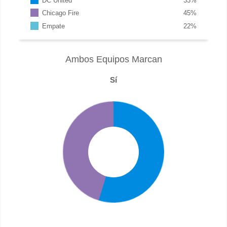
DC United
33
%
Chicago Fire
45
%
Empate
22
%
Ambos Equipos Marcan
Sí