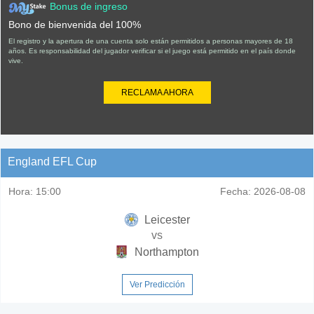
Bonus de ingreso
Bono de bienvenida del 100%
El registro y la apertura de una cuenta solo están permitidos a personas mayores de 18
años. Es responsabilidad del jugador verificar si el juego está permitido en el país donde
vive.
RECLAMA AHORA
England EFL Cup
Hora:
15:00
Fecha:
2026-08-08
Leicester
vs
Northampton
Ver Predicción