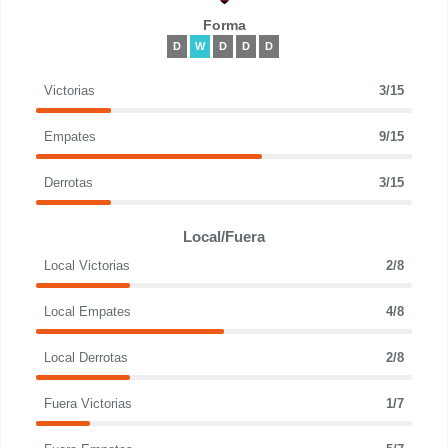
Forma
D
W
D
D
D
Victorias
3/15
Empates
9/15
Derrotas
3/15
Local/Fuera
Local Victorias
2/8
Local Empates
4/8
Local Derrotas
2/8
Fuera Victorias
1/7