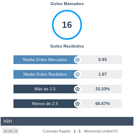
Goles Marcados
16
Goles Recibidos
Media Goles Marcados
0.93
Media Goles Recibidos
1.07
Más de 2.5
33.33%
Menos de 2.5
66.67%
H2H
Colorado Rapids
1 - 1
Minnesota United FC
28.09.25