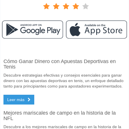
Facebook
Telegram
Instagram
Cuando es el partido entre Minnesota Utd v Colorado R
Cómo Ganar Dinero con Apuestas Deportivas en
El partido entre Minnesota Utd v Colorado Rapids 14 May 2026 01:30.
Tenis
Quién es el equipo favorito para ganar entre Minnesot
Descubre estrategias efectivas y consejos esenciales para ganar
Minnesota Utd para el Ganador del partido, con una probabilidad de 
dinero con las apuestas deportivas en tenis, un enfoque detallado
tanto para principiantes como para apostadores experimentados.
Marcarán ambos equipos en el partido Minnesota Utd v
Leer más
Sí para Ambos Equipos Marcan, con un porcentaje de 61%.
Cuál es el pronóstico de resultado correcto para Minne
Mejores mariscales de campo en la historia de la
NFL
En el lado arriesgado, puede probar el Resultado Correcto de 3-1 que
Descubre a los mejores mariscales de campo en la historia de la