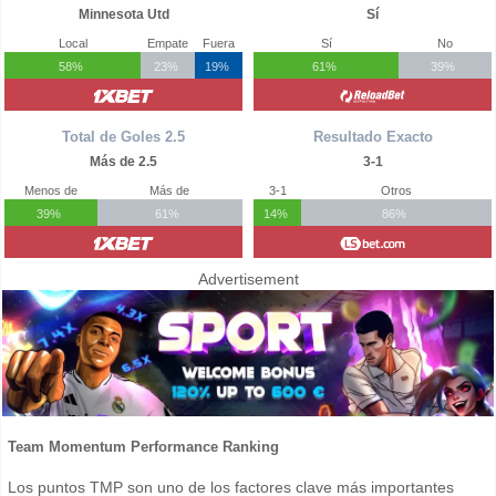
Minnesota Utd
Sí
Local
Empate
Fuera
Sí
No
58%
23%
19%
61%
39%
Total de Goles 2.5
Resultado Exacto
Más de 2.5
3-1
Menos de
Más de
3-1
Otros
39%
61%
14%
86%
Advertisement
Team Momentum Performance Ranking
Los puntos TMP son uno de los factores clave más importantes