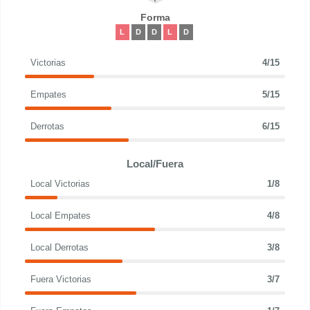
Forma
L
D
D
L
D
Victorias
4/15
Empates
5/15
Derrotas
6/15
Local/Fuera
Local Victorias
1/8
Local Empates
4/8
Local Derrotas
3/8
Fuera Victorias
3/7