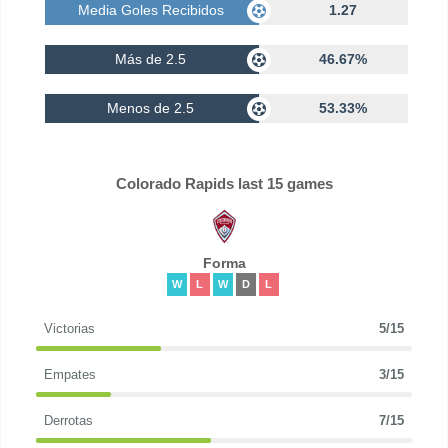
Media Goles Recibidos
1.27
Más de 2.5
46.67%
Menos de 2.5
53.33%
Colorado Rapids last 15 games
Forma
W
L
W
D
L
Victorias
5/15
Empates
3/15
Derrotas
7/15