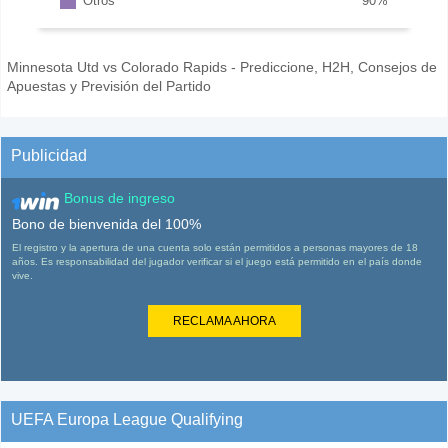
Otros
90
%
Minnesota Utd vs Colorado Rapids - Prediccione, H2H, Consejos de
Apuestas y Previsión del Partido
Publicidad
Bonus de ingreso
Bono de bienvenida del 100%
El registro y la apertura de una cuenta solo están permitidos a personas mayores de 18
años. Es responsabilidad del jugador verificar si el juego está permitido en el país donde
vive.
RECLAMA AHORA
UEFA Europa League Qualifying