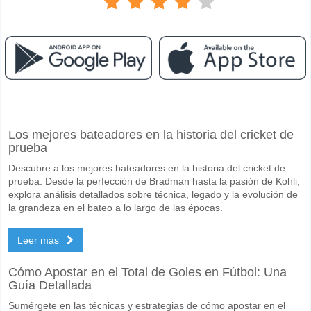
Facebook
Telegram
Instagram
Cuando es el partido entre Hull v Millwall?
Los mejores bateadores en la historia del cricket de
El partido entre Hull v Millwall 08 May 2026 20:00.
prueba
Quién es el equipo favorito para ganar entre Hull v Millw
Descubre a los mejores bateadores en la historia del cricket de
Millwall para el Ganador del partido, con una probabilidad de 43%
prueba. Desde la perfección de Bradman hasta la pasión de Kohli,
explora análisis detallados sobre técnica, legado y la evolución de
Marcarán ambos equipos en el partido Hull v Millwall?
la grandeza en el bateo a lo largo de las épocas.
Sí para Ambos Equipos Marcan, con un porcentaje de 55%.
Leer más
Cuál es el pronóstico de resultado correcto para Hull v M
Cómo Apostar en el Total de Goles en Fútbol: Una
En el lado arriesgado, puede probar el Resultado Correcto de 1-2 que
Guía Detallada
Sumérgete en las técnicas y estrategias de cómo apostar en el