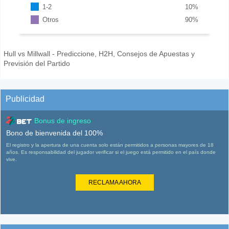
1-2
10
%
Otros
90
%
Hull vs Millwall - Prediccione, H2H, Consejos de Apuestas y
Previsión del Partido
Publicidad
Bonus de ingreso
Bono de bienvenida del 100%
El registro y la apertura de una cuenta solo están permitidos a personas mayores de 18
años. Es responsabilidad del jugador verificar si el juego está permitido en el país donde
vive.
RECLAMA AHORA