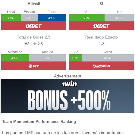
Millwall
Sí
Local
Empate
Fuera
Sí
No
30%
27%
43%
55%
45%
Total de Goles 2.5
Resultado Exacto
Más de 2.5
1-2
Menos de
Más de
1-2
Otros
43%
57%
16%
84%
Advertisement
Team Momentum Performance Ranking
Los puntos TMP son uno de los factores clave más importantes