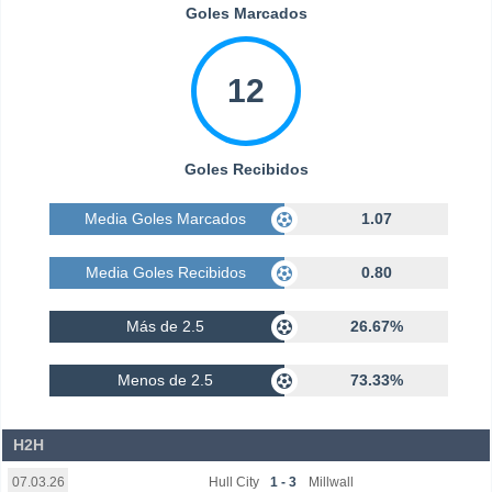
Goles Marcados
12
Goles Recibidos
Media Goles Marcados
1.07
Media Goles Recibidos
0.80
Más de 2.5
26.67%
Menos de 2.5
73.33%
H2H
Hull City
1 - 3
Millwall
07.03.26