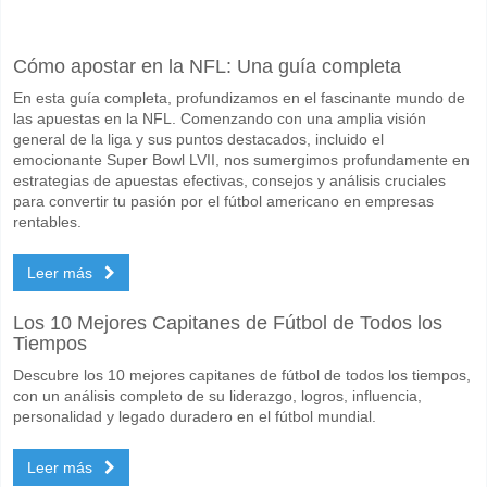
Facebook
Telegram
Instagram
Cuando es el partido entre Auckland FC v Adelaide Uni
Cómo apostar en la NFL: Una guía completa
El partido entre Auckland FC v Adelaide United 09 May 2026 07:00.
En esta guía completa, profundizamos en el fascinante mundo de
Quién es el equipo favorito para ganar entre Auckland 
las apuestas en la NFL. Comenzando con una amplia visión
Auckland FC para el Ganador del partido, con una probabilidad de 5
general de la liga y sus puntos destacados, incluido el
emocionante Super Bowl LVII, nos sumergimos profundamente en
Marcarán ambos equipos en el partido Auckland FC v A
estrategias de apuestas efectivas, consejos y análisis cruciales
para convertir tu pasión por el fútbol americano en empresas
Sí para Ambos Equipos Marcan, con un porcentaje de 65%.
rentables.
Cuál es el pronóstico de resultado correcto para Auckl
Leer más
En el lado arriesgado, puede probar el Resultado Correcto de 3-1 que
Los 10 Mejores Capitanes de Fútbol de Todos los
Tiempos
Descubre los 10 mejores capitanes de fútbol de todos los tiempos,
con un análisis completo de su liderazgo, logros, influencia,
personalidad y legado duradero en el fútbol mundial.
Leer más