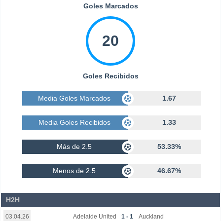
Goles Marcados
20
Goles Recibidos
Media Goles Marcados
1.67
Media Goles Recibidos
1.33
Más de 2.5
53.33%
Menos de 2.5
46.67%
H2H
Adelaide United
1 - 1
Auckland
03.04.26