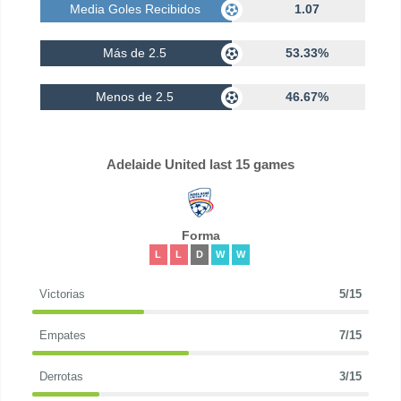
Media Goles Recibidos
1.07
Más de 2.5
53.33%
Menos de 2.5
46.67%
Adelaide United last 15 games
Forma
L
L
D
W
W
Victorias
5/15
Empates
7/15
Derrotas
3/15