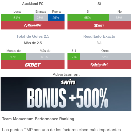
Auckland FC
Sí
Local
Empate
Fuera
Sí
No
51%
23%
26%
65%
35%
Total de Goles 2.5
Resultado Exacto
Más de 2.5
3-1
Menos de
Más de
3-1
Otros
39%
61%
17%
83%
Advertisement
Team Momentum Performance Ranking
Los puntos TMP son uno de los factores clave más importantes