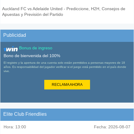
Auckland FC vs Adelaide United - Prediccione, H2H, Consejos de
Apuestas y Previsión del Partido
Publicidad
Bonus de ingreso
Bono de bienvenida del 100%
El registro y la apertura de una cuenta solo están permitidos a personas mayores de 18
años. Es responsabilidad del jugador verificar si el juego está permitido en el país donde
vive.
RECLAMA AHORA
Elite Club Friendlies
Hora:
13:00
Fecha:
2026-08-07