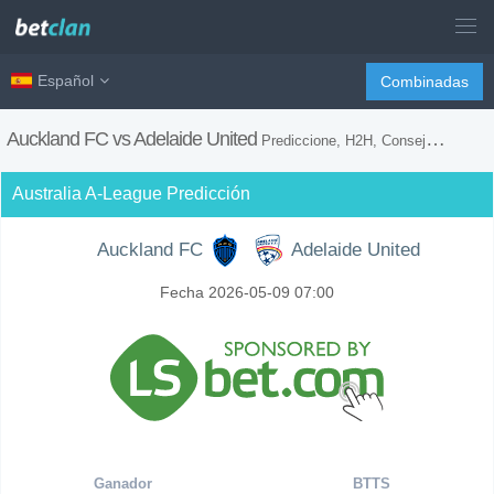
Español
Combinadas
Auckland FC vs Adelaide United
Prediccione, H2H, Consejos de Apuestas y Previsión del Partido
Australia A-League Predicción
Auckland FC
Adelaide United
Fecha 2026-05-09 07:00
Ganador
BTTS