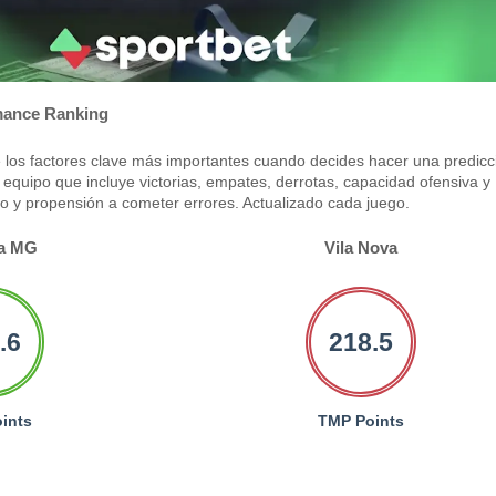
ance Ranking
los factores clave más importantes cuando decides hacer una predicc
equipo que incluye victorias, empates, derrotas, capacidad ofensiva y
po y propensión a cometer errores. Actualizado cada juego.
a MG
Vila Nova
.6
218.5
ints
TMP Points