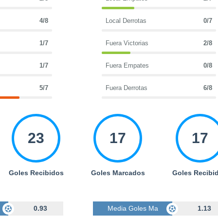
4/8
Local Derrotas
0/7
1/7
Fuera Victorias
2/8
1/7
Fuera Empates
0/8
5/7
Fuera Derrotas
6/8
23
17
17
Goles Recibidos
Goles Marcados
Goles Recibi
cados
0.93
Media Goles Marcados
1.13