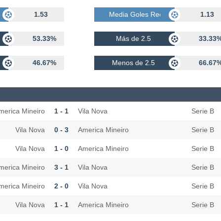
bidos
1.53
Media Goles Recibidos
1.13
53.33%
Más de 2.5
33.33
46.67%
Menos de 2.5
66.67
merica Mineiro
1 - 1
Vila Nova
Serie B
Vila Nova
0 - 3
America Mineiro
Serie B
Vila Nova
1 - 0
America Mineiro
Serie B
merica Mineiro
3 - 1
Vila Nova
Serie B
merica Mineiro
2 - 0
Vila Nova
Serie B
Vila Nova
1 - 1
America Mineiro
Serie B