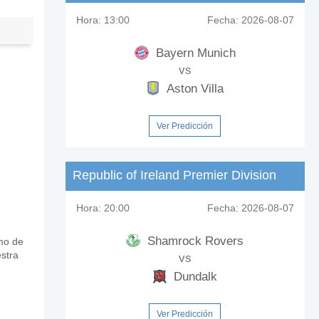
Hora:
13:00
Fecha:
2026-08-07
Bayern Munich
vs
Aston Villa
Ver Predicción
Republic of Ireland Premier Division
Hora:
20:00
Fecha:
2026-08-07
Shamrock Rovers
tmo de
estra
vs
Dundalk
Ver Predicción