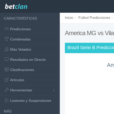
Inicio
Fútbol Predicciones
CARACTERÍSTICAS
Predicciones
America MG vs Vil
Combinadas
Brazil Serie B Predicci
Más Votados
Resultados en Directo
Am
Clasificaciones
Artículos
Herramientas
Lesiones y Suspensiones
MÁS