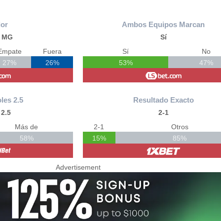
or
Ambos Equipos Marcan
a MG
Sí
Empate
Fuera
Sí
No
27%
26%
53%
47%
les 2.5
Resultado Exacto
2.5
2-1
Más de
2-1
Otros
58%
15%
85%
Advertisement