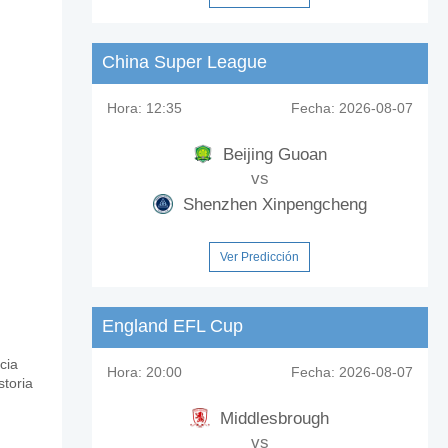
China Super League
Hora:
12:35
Fecha:
2026-08-07
Beijing Guoan
vs
Shenzhen Xinpengcheng
Ver Predicción
England EFL Cup
cia
Hora:
20:00
Fecha:
2026-08-07
storia
Middlesbrough
vs