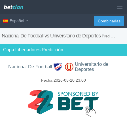
Español
Combinadas
Nacional De Football vs Universitario de Deportes
Prediccione, H2H, Consejos de Apuestas y Previsión del Partido
Copa Libertadores Predicción
Universitario de
Nacional De Football
Deportes
Fecha 2026-05-20 23:00