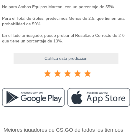
No para Ambos Equipos Marcan, con un porcentaje de 55%.
Para el Total de Goles, predecimos Menos de 2.5, que tienen una
probabilidad de 59%
En el lado arriesgado, puede probar el Resultado Correcto de 2-0
que tiene un porcentaje de 13%.
Califica esta predicción
Facebook
Telegram
Instagram
Cuando es el partido entre Nacional De Football v Unive
Mejores jugadores de CS:GO de todos los tiempos
El partido entre Nacional De Football v Universitario de Deportes 20 