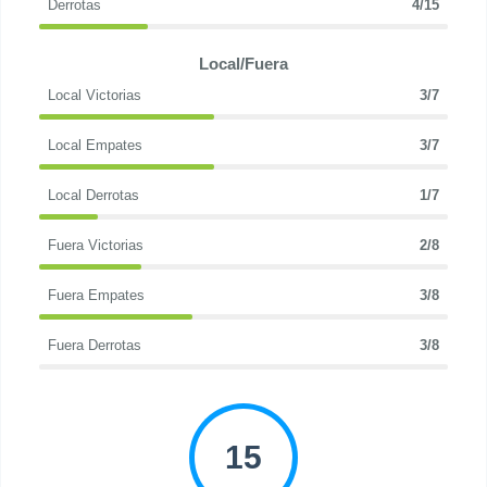
Derrotas
4/15
Local/Fuera
Local Victorias
3/7
Local Empates
3/7
Local Derrotas
1/7
Fuera Victorias
2/8
Fuera Empates
3/8
Fuera Derrotas
3/8
15