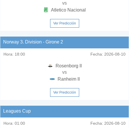
vs
Atletico Nacional
Ver Predicción
Norway 3. Division - Girone 2
Hora:
18:00
Fecha:
2026-08-10
Rosenborg II
vs
Ranheim II
Ver Predicción
Leagues Cup
Hora:
01:00
Fecha:
2026-08-10