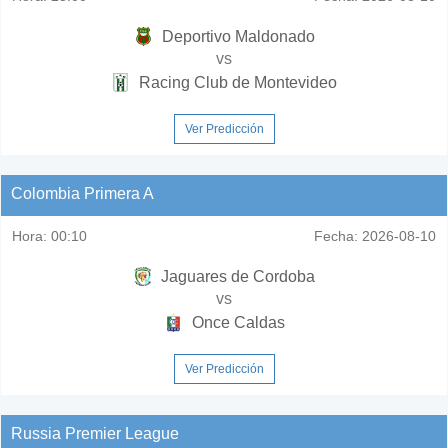
Deportivo Maldonado
vs
Racing Club de Montevideo
Ver Predicción
Colombia Primera A
Hora:
00:10
Fecha:
2026-08-10
Jaguares de Cordoba
vs
Once Caldas
Ver Predicción
Russia Premier League