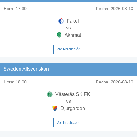
Hora:
17:30
Fecha:
2026-08-10
Fakel
vs
Akhmat
Ver Predicción
Sweden Allsvenskan
Hora:
18:00
Fecha:
2026-08-10
Västerås SK FK
vs
Djurgarden
Ver Predicción