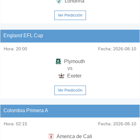
Londrina
Ver Predicción
England EFL Cup
Hora:
20:00
Fecha:
2026-08-10
Plymouth
vs
Exeter
Ver Predicción
Colombia Primera A
Hora:
02:15
Fecha:
2026-08-10
America de Cali