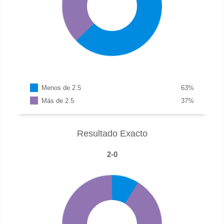
Menos de 2.5
63
%
Más de 2.5
37
%
Resultado Exacto
2-0