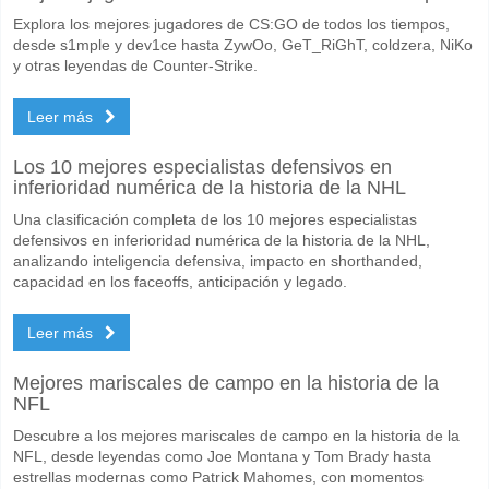
Explora los mejores jugadores de CS:GO de todos los tiempos,
Quién es el equipo favorito para ganar entre Nacional D
desde s1mple y dev1ce hasta ZywOo, GeT_RiGhT, coldzera, NiKo
Nacional De Football para el Ganador del partido, con una probabilid
y otras leyendas de Counter-Strike.
Marcarán ambos equipos en el partido Nacional De Foot
Leer más
No para Ambos Equipos Marcan, con un porcentaje de 55%.
Los 10 mejores especialistas defensivos en
Cuál es el pronóstico de resultado correcto para Nacion
inferioridad numérica de la historia de la NHL
En el lado arriesgado, puede probar el Resultado Correcto de 2-0 que
Una clasificación completa de los 10 mejores especialistas
defensivos en inferioridad numérica de la historia de la NHL,
analizando inteligencia defensiva, impacto en shorthanded,
capacidad en los faceoffs, anticipación y legado.
Leer más
Mejores mariscales de campo en la historia de la
NFL
Descubre a los mejores mariscales de campo en la historia de la
NFL, desde leyendas como Joe Montana y Tom Brady hasta
estrellas modernas como Patrick Mahomes, con momentos