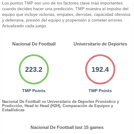
Los puntos TMP son uno de los factores clave más importantes
cuando decides hacer una predicción. TMP muestra el impulso del
equipo que incluye victorias, empates, derrotas, capacidad ofensiva
y defensiva, presión del equipo y propensión a cometer errores.
Actualizado cada juego.
Nacional De Football
Universitario de Deportes
223.2
192.4
TMP Points
TMP Points
Nacional De Football vs Universitario de Deportes Pronóstico y
Predicción, Head to Head (H2H), Comparación de Equipos y
Estadísticas
Nacional De Football last 15 games