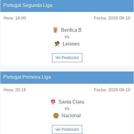
Portugal Segunda Liga
Hora:
18:00
Fecha:
2026-08-10
Benfica B
vs
Leixoes
Ver Predicción
Portugal Primeira Liga
Hora:
20:15
Fecha:
2026-08-10
Santa Clara
vs
Nacional
Ver Predicción