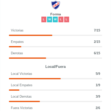
Forma
L
W
W
L
L
Victorias
7/15
Empates
2/15
Derrotas
6/15
Local/Fuera
Local Victorias
5/9
Local Empates
1/9
Local Derrotas
3/9
Fuera Victorias
2/6