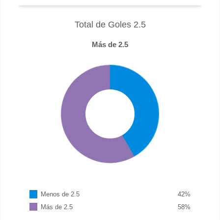
Total de Goles 2.5
Más de 2.5
Menos de 2.5
42
%
Más de 2.5
58
%