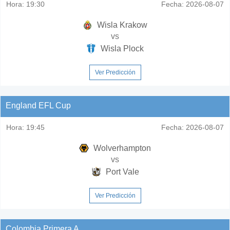
Hora:
19:30
Fecha:
2026-08-07
Wisla Krakow
vs
Wisla Plock
Ver Predicción
England EFL Cup
Hora:
19:45
Fecha:
2026-08-07
Wolverhampton
vs
Port Vale
Ver Predicción
Colombia Primera A