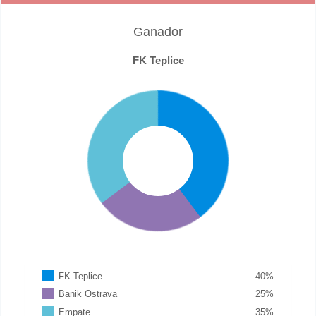
Ganador
FK Teplice
FK Teplice
40
%
Banik Ostrava
25
%
Empate
35
%