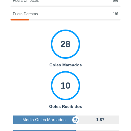
Fuera Empates
0/6
Fuera Derrotas
1/6
28
Goles Marcados
10
Goles Recibidos
Media Goles Marcados
1.87