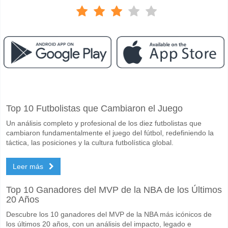
Facebook
Telegram
Instagram
Cuando es el partido entre FK Teplice v Banik Ostrava?
Top 10 Futbolistas que Cambiaron el Juego
El partido entre FK Teplice v Banik Ostrava 09 May 2026 13:00.
Un análisis completo y profesional de los diez futbolistas que
Quién es el equipo favorito para ganar entre FK Teplice
cambiaron fundamentalmente el juego del fútbol, redefiniendo la
FK Teplice para el Ganador del partido, con una probabilidad de 41%
táctica, las posiciones y la cultura futbolística global.
Marcarán ambos equipos en el partido FK Teplice v Ban
Leer más
Sí para Ambos Equipos Marcan, con un porcentaje de 53%.
Top 10 Ganadores del MVP de la NBA de los Últimos
Cuál es el pronóstico de resultado correcto para FK Tep
20 Años
En el lado arriesgado, puede probar el Resultado Correcto de 2-1 que
Descubre los 10 ganadores del MVP de la NBA más icónicos de
los últimos 20 años, con un análisis del impacto, legado e