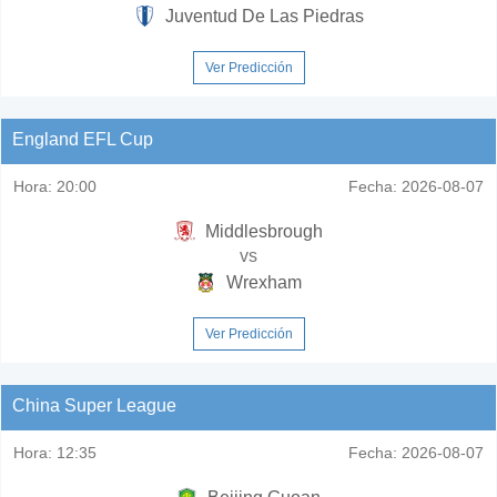
Juventud De Las Piedras
Ver Predicción
England EFL Cup
Hora:
20:00
Fecha:
2026-08-07
Middlesbrough
vs
Wrexham
Ver Predicción
China Super League
Hora:
12:35
Fecha:
2026-08-07