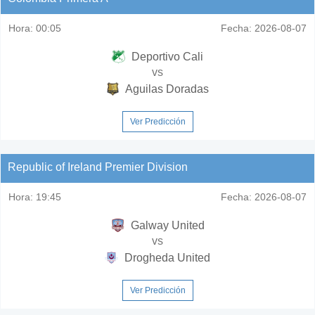
Hora:
00:05
Fecha:
2026-08-07
Deportivo Cali
vs
Aguilas Doradas
Ver Predicción
Republic of Ireland Premier Division
Hora:
19:45
Fecha:
2026-08-07
Galway United
vs
Drogheda United
Ver Predicción