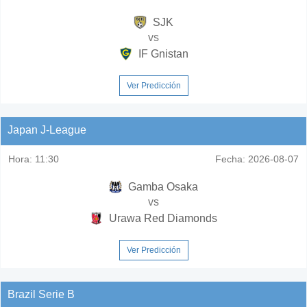
SJK
vs
IF Gnistan
Ver Predicción
Japan J-League
Hora:
11:30
Fecha:
2026-08-07
Gamba Osaka
vs
Urawa Red Diamonds
Ver Predicción
Brazil Serie B