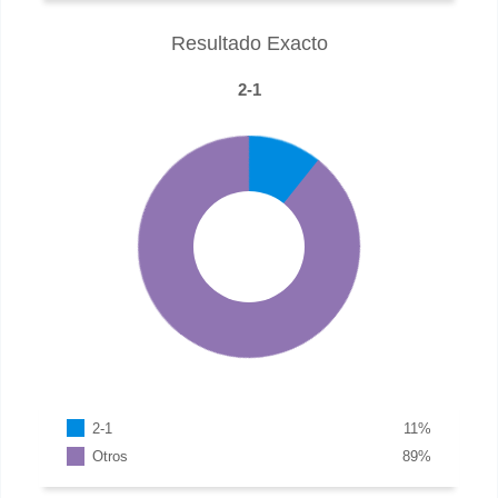
Resultado Exacto
2-1
2-1
11
%
Otros
89
%