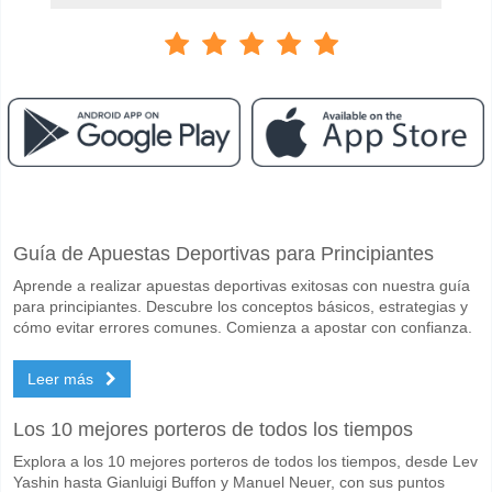
Facebook
Telegram
Instagram
Cuando es el partido entre Independiente Petrolero v 
Guía de Apuestas Deportivas para Principiantes
El partido entre Independiente Petrolero v Always Ready 10 May 2026
Aprende a realizar apuestas deportivas exitosas con nuestra guía
Quién es el equipo favorito para ganar entre Independi
para principiantes. Descubre los conceptos básicos, estrategias y
Always Ready para el Ganador del partido, con una probabilidad de 
cómo evitar errores comunes. Comienza a apostar con confianza.
Marcarán ambos equipos en el partido Independiente P
Leer más
Sí para Ambos Equipos Marcan, con un porcentaje de 69%.
Los 10 mejores porteros de todos los tiempos
Cuál es el pronóstico de resultado correcto para Indep
Explora a los 10 mejores porteros de todos los tiempos, desde Lev
En el lado arriesgado, puede probar el Resultado Correcto de 1-4 que
Yashin hasta Gianluigi Buffon y Manuel Neuer, con sus puntos