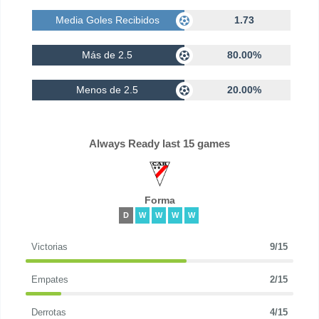
Media Goles Recibidos
1.73
Más de 2.5
80.00%
Menos de 2.5
20.00%
Always Ready last 15 games
Forma
D
W
W
W
W
Victorias
9/15
Empates
2/15
Derrotas
4/15