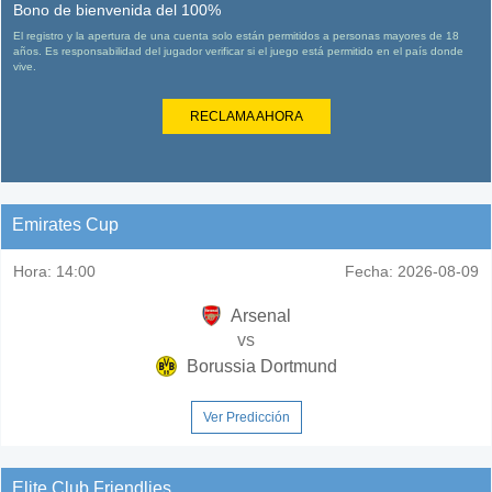
Bono de bienvenida del 100%
El registro y la apertura de una cuenta solo están permitidos a personas mayores de 18
años. Es responsabilidad del jugador verificar si el juego está permitido en el país donde
vive.
RECLAMA AHORA
Emirates Cup
Hora:
14:00
Fecha:
2026-08-09
Arsenal
vs
Borussia Dortmund
Ver Predicción
Elite Club Friendlies