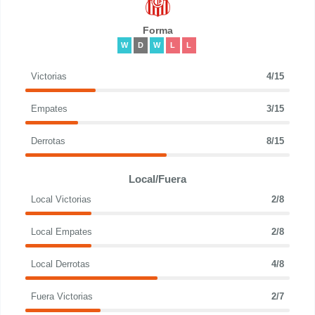
Forma
W
D
W
L
L
Victorias
4/15
Empates
3/15
Derrotas
8/15
Local/Fuera
Local Victorias
2/8
Local Empates
2/8
Local Derrotas
4/8
Fuera Victorias
2/7