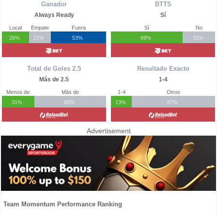
Ganador
BTTS
Always Ready
Sí
Local
Empate
Fuera
Sí
No
26%
21%
53%
69%
31%
Total de Goles 2.5
Resultado Exacto
Más de 2.5
1-4
Menos de
Más de
1-4
Otros
31%
69%
13%
87%
Advertisement
Team Momentum Performance Ranking