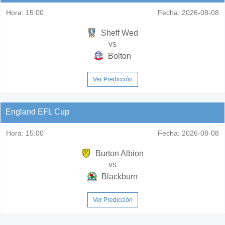
Hora:
15:00
Fecha:
2026-08-08
Sheff Wed
vs
Bolton
Ver Predicción
England EFL Cup
Hora:
15:00
Fecha:
2026-08-08
Burton Albion
vs
Blackburn
Ver Predicción