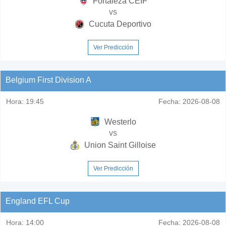
Fortaleza CEIF
vs
Cucuta Deportivo
Ver Predicción
Belgium First Division A
Hora:
19:45
Fecha:
2026-08-08
Westerlo
vs
Union Saint Gilloise
Ver Predicción
England EFL Cup
Hora:
14:00
Fecha:
2026-08-08