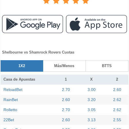
Shelbourne vs Shamrock Rovers Cuotas
1X2
Más/Menos
BTTS
Casa de Apuestas
1
X
2
ReloadBet
2.70
3.00
2.60
RainBet
2.60
3.20
2.62
Rolletto
2.70
3.05
2.62
22Bet
2.60
3.13
2.55