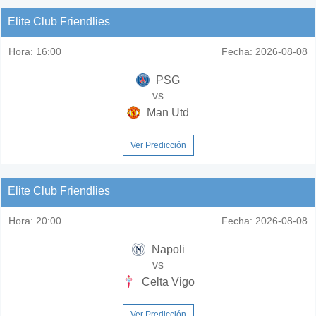
Elite Club Friendlies
Hora:
16:00
Fecha:
2026-08-08
PSG
vs
Man Utd
Ver Predicción
Elite Club Friendlies
Hora:
20:00
Fecha:
2026-08-08
Napoli
vs
Celta Vigo
Ver Predicción