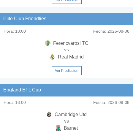
Elite Club Friendlies
Hora:
18:00
Fecha:
2026-08-08
Ferencvarosi TC
vs
Real Madrid
Ver Predicción
England EFL Cup
Hora:
13:00
Fecha:
2026-08-08
Cambridge Utd
vs
Barnet