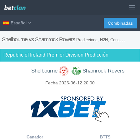
Español
Combinadas
Shelbourne vs Shamrock Rovers
Prediccione, H2H, Consejos de Apuestas y Previsión del Partido
Republic of Ireland Premier Division Predicción
Shelbourne
Shamrock Rovers
Fecha 2026-06-12 20:00
Ganador
BTTS