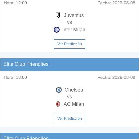
Hora:
12:00
Fecha:
2026-08-08
Juventus
vs
Inter Milan
Ver Predicción
Elite Club Friendlies
Hora:
13:00
Fecha:
2026-08-08
Chelsea
vs
AC Milan
Ver Predicción
Elite Club Friendlies