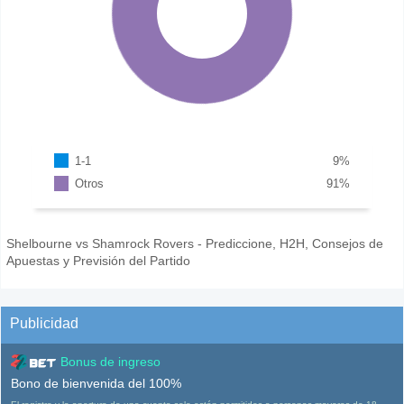
1-1
9
%
Otros
91
%
Shelbourne vs Shamrock Rovers - Prediccione, H2H, Consejos de
Apuestas y Previsión del Partido
Publicidad
Bonus de ingreso
Bono de bienvenida del 100%