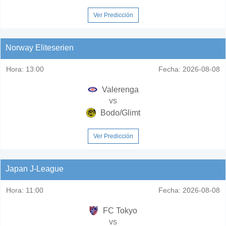
Ver Predicción
Norway Eliteserien
Hora:
13:00
Fecha:
2026-08-08
Valerenga
vs
Bodo/Glimt
Ver Predicción
Japan J-League
Hora:
11:00
Fecha:
2026-08-08
FC Tokyo
vs