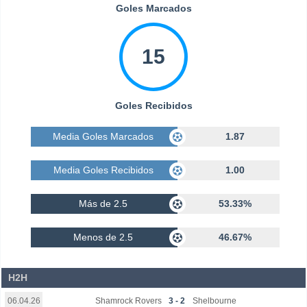
Goles Marcados
15
Goles Recibidos
Media Goles Marcados
1.87
Media Goles Recibidos
1.00
Más de 2.5
53.33%
Menos de 2.5
46.67%
H2H
Shamrock Rovers
3 - 2
Shelbourne
06.04.26