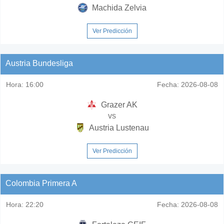
Machida Zelvia
Ver Predicción
Austria Bundesliga
Hora:
16:00
Fecha:
2026-08-08
Grazer AK
vs
Austria Lustenau
Ver Predicción
Colombia Primera A
Hora:
22:20
Fecha:
2026-08-08