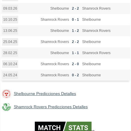
Shelbourne
2 - 2
Shamrock Rovers
09.03.26
Shamrock Rovers
0 - 1
Shelbourne
10.10.25
Shelbourne
1 - 2
Shamrock Rovers
13.06.25
Shamrock Rovers
2 - 2
Shelbourne
25.04.25
Shelbourne
1 - 1
Shamrock Rovers
28.02.25
Shamrock Rovers
2 - 0
Shelbourne
06.10.24
Shamrock Rovers
0 - 2
Shelbourne
24.05.24
Shelbourne Predicciones Detalles
Shamrock Rovers Predicciones Detalles