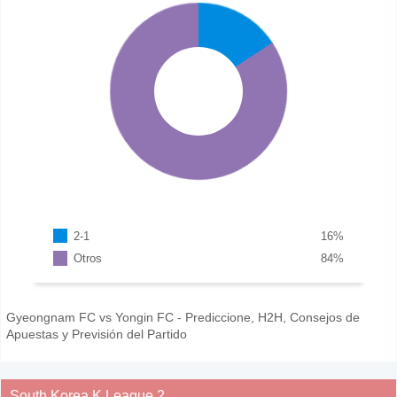
2-1
16
%
Otros
84
%
Gyeongnam FC vs Yongin FC - Prediccione, H2H, Consejos de
Apuestas y Previsión del Partido
South Korea K League 2