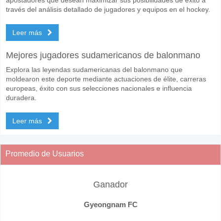
través del análisis detallado de jugadores y equipos en el hockey.
Leer más
Mejores jugadores sudamericanos de balonmano
Explora las leyendas sudamericanas del balonmano que
moldearon este deporte mediante actuaciones de élite, carreras
europeas, éxito con sus selecciones nacionales e influencia
duradera.
Leer más
Promedio de Usuarios
Ganador
Gyeongnam FC