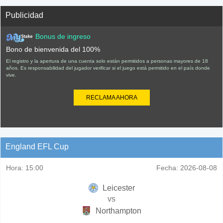
Publicidad
Bonus de ingreso
Bono de bienvenida del 100%
El registro y la apertura de una cuenta solo están permitidos a personas mayores de 18
años. Es responsabilidad del jugador verificar si el juego está permitido en el país donde
vive.
RECLAMA AHORA
England EFL Cup
Hora:
15:00
Fecha:
2026-08-08
Leicester
vs
Northampton