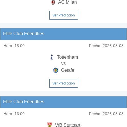
AC Milan
Ver Predicción
Elite Club Friendlies
Hora:
15:00
Fecha:
2026-08-08
Tottenham
vs
Getafe
Ver Predicción
Elite Club Friendlies
Hora:
16:00
Fecha:
2026-08-08
VfB Stuttgart