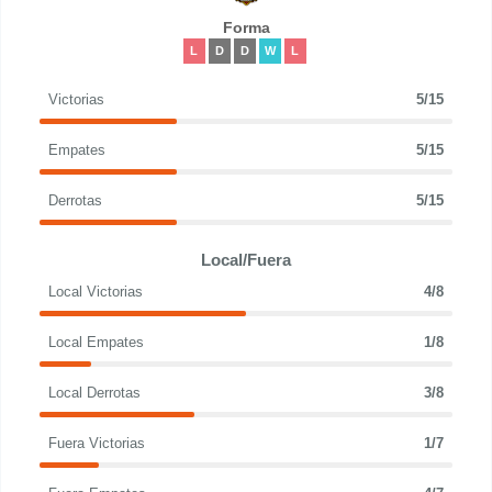
Forma
L
D
D
W
L
Victorias
5/15
Empates
5/15
Derrotas
5/15
Local/Fuera
Local Victorias
4/8
Local Empates
1/8
Local Derrotas
3/8
Fuera Victorias
1/7