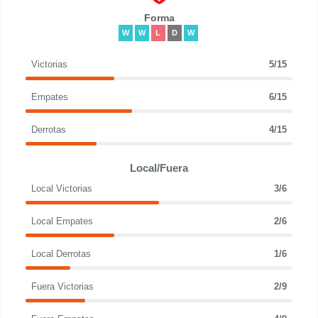
Forma
W
W
L
D
W
Victorias
5/15
Empates
6/15
Derrotas
4/15
Local/Fuera
Local Victorias
3/6
Local Empates
2/6
Local Derrotas
1/6
Fuera Victorias
2/9