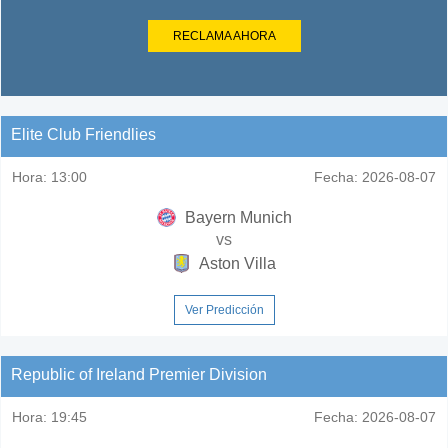
RECLAMA AHORA
Elite Club Friendlies
Hora:
13:00
Fecha:
2026-08-07
Bayern Munich
vs
Aston Villa
Ver Predicción
Republic of Ireland Premier Division
Hora:
19:45
Fecha:
2026-08-07