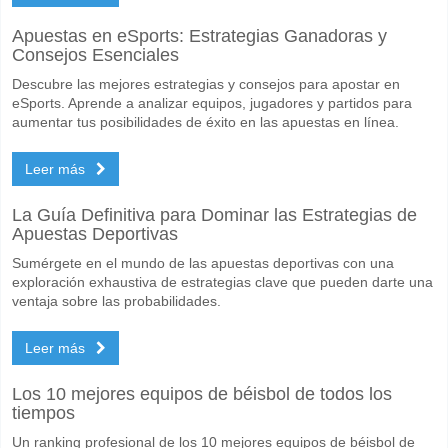
Apuestas en eSports: Estrategias Ganadoras y
Consejos Esenciales
Descubre las mejores estrategias y consejos para apostar en
eSports. Aprende a analizar equipos, jugadores y partidos para
aumentar tus posibilidades de éxito en las apuestas en línea.
Leer más
La Guía Definitiva para Dominar las Estrategias de
Apuestas Deportivas
Sumérgete en el mundo de las apuestas deportivas con una
exploración exhaustiva de estrategias clave que pueden darte una
ventaja sobre las probabilidades.
Leer más
Los 10 mejores equipos de béisbol de todos los
tiempos
Un ranking profesional de los 10 mejores equipos de béisbol de