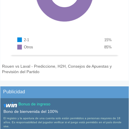
2-1
15
%
Otros
85
%
Rouen vs Laval - Prediccione, H2H, Consejos de Apuestas y
Previsión del Partido
Publicidad
Bonus de ingreso
Bono de bienvenida del 100%
El registro y la apertura de una cuenta solo están permitidos a personas mayores de 18
años. Es responsabilidad del jugador verificar si el juego está permitido en el país donde
vive.