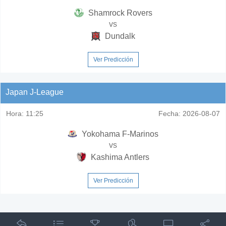
Shamrock Rovers
vs
Dundalk
Ver Predicción
Japan J-League
Hora:
11:25
Fecha:
2026-08-07
Yokohama F-Marinos
vs
Kashima Antlers
Ver Predicción