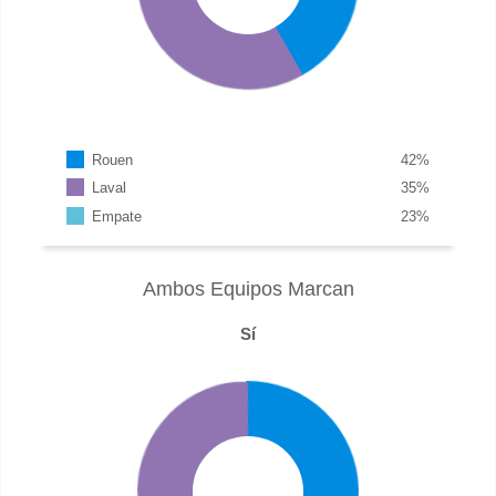
Rouen
42
%
Laval
35
%
Empate
23
%
Ambos Equipos Marcan
Sí