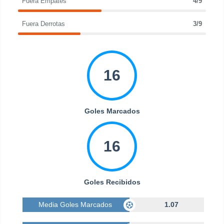
Fuera Empates
4/9
Fuera Derrotas
3/9
16
Goles Marcados
16
Goles Recibidos
Media Goles Marcados
1.07