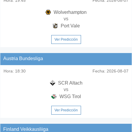
Hora:
19:45
Fecha:
2026-08-07
Wolverhampton
vs
Port Vale
Ver Predicción
Austria Bundesliga
Hora:
18:30
Fecha:
2026-08-07
SCR Altach
vs
WSG Tirol
Ver Predicción
Finland Veikkausliiga