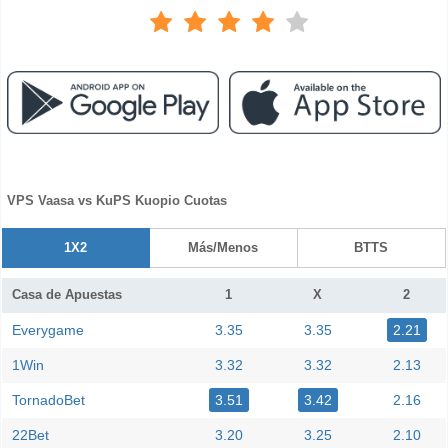
VPS Vaasa vs KuPS Kuopio Cuotas
1X2
Más/Menos
BTTS
Casa de Apuestas
1
X
2
Everygame
3.35
3.35
2.21
1Win
3.32
3.32
2.13
TornadoBet
3.51
3.42
2.16
22Bet
3.20
3.25
2.10