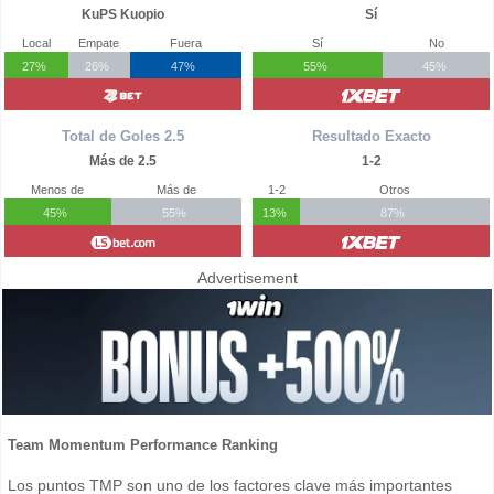
KuPS Kuopio
Sí
Local
Empate
Fuera
Sí
No
27%
26%
47%
55%
45%
Total de Goles 2.5
Resultado Exacto
Más de 2.5
1-2
Menos de
Más de
1-2
Otros
45%
55%
13%
87%
Advertisement
Team Momentum Performance Ranking
Los puntos TMP son uno de los factores clave más importantes