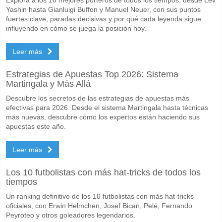
Quién es el equipo favorito para ganar entre VPS Vaa
Yashin hasta Gianluigi Buffon y Manuel Neuer, con sus puntos
KuPS Kuopio para el Ganador del partido, con una probabilidad de 4
fuertes clave, paradas decisivas y por qué cada leyenda sigue
influyendo en cómo se juega la posición hoy.
Marcarán ambos equipos en el partido VPS Vaasa v K
Leer más
Sí para Ambos Equipos Marcan, con un porcentaje de 55%.
Cuál es el pronóstico de resultado correcto para VPS
Estrategias de Apuestas Top 2026: Sistema
Martingala y Más Allá
En el lado arriesgado, puede probar el Resultado Correcto de 1-2 que
Descubre los secretos de las estrategias de apuestas más
efectivas para 2026. Desde el sistema Martingala hasta técnicas
más nuevas, descubre cómo los expertos están haciendo sus
apuestas este año.
Leer más
Los 10 futbolistas con más hat-tricks de todos los
tiempos
Un ranking definitivo de los 10 futbolistas con más hat-tricks
oficiales, con Erwin Helmchen, Josef Bican, Pelé, Fernando
Peyroteo y otros goleadores legendarios.