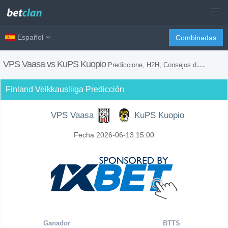
Español
Combinadas
VPS Vaasa vs KuPS Kuopio
Prediccione, H2H, Consejos de Apuestas y Previsión del Partido
Finland Veikkausliiga Predicción
VPS Vaasa
KuPS Kuopio
Fecha 2026-06-13 15:00
Ganador
BTTS