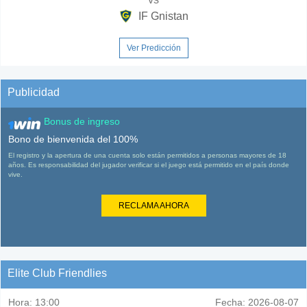
IF Gnistan
Ver Predicción
Publicidad
Bonus de ingreso
Bono de bienvenida del 100%
El registro y la apertura de una cuenta solo están permitidos a personas mayores de 18
años. Es responsabilidad del jugador verificar si el juego está permitido en el país donde
vive.
RECLAMA AHORA
Elite Club Friendlies
Hora:
13:00
Fecha:
2026-08-07