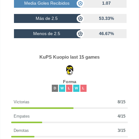
Media Goles Recibidos
1.07
Más de 2.5
53.33%
Menos de 2.5
46.67%
KuPS Kuopio last 15 games
Forma
D
W
L
W
L
Victorias
8/15
Empates
4/15
Derrotas
3/15