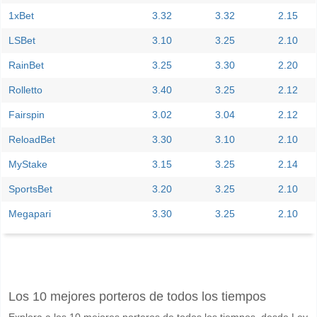
1xBet
3.32
3.32
2.15
LSBet
3.10
3.25
2.10
RainBet
3.25
3.30
2.20
Rolletto
3.40
3.25
2.12
Fairspin
3.02
3.04
2.12
ReloadBet
3.30
3.10
2.10
MyStake
3.15
3.25
2.14
SportsBet
3.20
3.25
2.10
Megapari
3.30
3.25
2.10
Facebook
Telegram
Instagram
Cuando es el partido entre VPS Vaasa v KuPS Kuopio?
Los 10 mejores porteros de todos los tiempos
El partido entre VPS Vaasa v KuPS Kuopio 13 June 2026 15:00.
Explora a los 10 mejores porteros de todos los tiempos, desde Lev