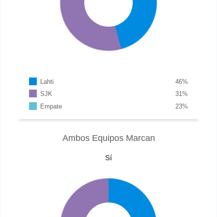
Lahti
46
%
SJK
31
%
Empate
23
%
Ambos Equipos Marcan
Sí