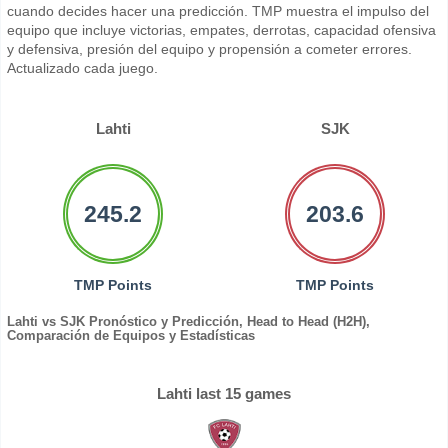
cuando decides hacer una predicción. TMP muestra el impulso del
equipo que incluye victorias, empates, derrotas, capacidad ofensiva
y defensiva, presión del equipo y propensión a cometer errores.
Actualizado cada juego.
Lahti
SJK
245.2
203.6
TMP Points
TMP Points
Lahti vs SJK Pronóstico y Predicción, Head to Head (H2H),
Comparación de Equipos y Estadísticas
Lahti last 15 games