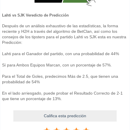
Lahti vs SJK Veredicto de Predicción
Después de un análisis exhaustivo de las estadísticas, la forma
reciente y H2H a través del algoritmo de BetClan, así como los
consejos de los tipsters para el partido Lahti vs SJK esta es nuestra
Predicción:
Lahti para el Ganador del partido, con una probabilidad de 44%
Sí para Ambos Equipos Marcan, con un porcentaje de 57%.
Para el Total de Goles, predecimos Más de 2.5, que tienen una
probabilidad de 54%
En el lado arriesgado, puede probar el Resultado Correcto de 2-1
que tiene un porcentaje de 13%.
Califica esta predicción