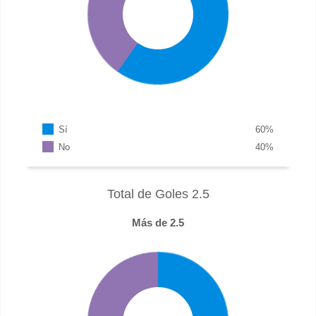
Sí
60
%
No
40
%
Total de Goles 2.5
Más de 2.5