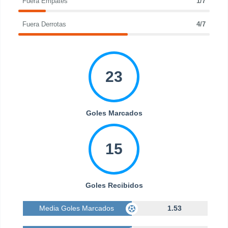
Fuera Empates
1/7
Fuera Derrotas
4/7
23
Goles Marcados
15
Goles Recibidos
Media Goles Marcados
1.53