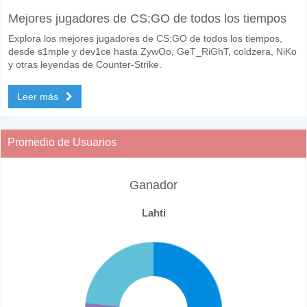
Mejores jugadores de CS:GO de todos los tiempos
Explora los mejores jugadores de CS:GO de todos los tiempos,
desde s1mple y dev1ce hasta ZywOo, GeT_RiGhT, coldzera, NiKo
y otras leyendas de Counter-Strike.
Leer más
Promedio de Usuarios
Ganador
Lahti