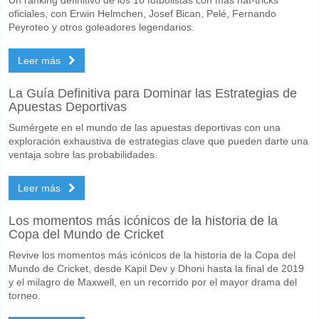
Lahti para el Ganador del partido, con una probabilidad de 44%
oficiales, con Erwin Helmchen, Josef Bican, Pelé, Fernando
Peyroteo y otros goleadores legendarios.
Marcarán ambos equipos en el partido Lahti v SJK?
Leer más
Sí para Ambos Equipos Marcan, con un porcentaje de 57%.
Cuál es el pronóstico de resultado correcto para Lahti 
La Guía Definitiva para Dominar las Estrategias de
Apuestas Deportivas
En el lado arriesgado, puede probar el Resultado Correcto de 2-1 que
Sumérgete en el mundo de las apuestas deportivas con una
exploración exhaustiva de estrategias clave que pueden darte una
ventaja sobre las probabilidades.
Leer más
Los momentos más icónicos de la historia de la
Copa del Mundo de Cricket
Revive los momentos más icónicos de la historia de la Copa del
Mundo de Cricket, desde Kapil Dev y Dhoni hasta la final de 2019
y el milagro de Maxwell, en un recorrido por el mayor drama del
torneo.