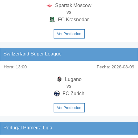
Spartak Moscow
vs
FC Krasnodar
Ver Predicción
Switzerland Super League
Hora:
13:00
Fecha:
2026-08-09
Lugano
vs
FC Zurich
Ver Predicción
Portugal Primeira Liga