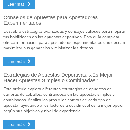
Leer más
Consejos de Apuestas para Apostadores
Experimentados
Descubre estrategias avanzadas y consejos valiosos para mejorar
tus habilidades en las apuestas deportivas. Esta guía completa
ofrece información para apostadores experimentados que desean
maximizar sus ganancias y minimizar los riesgos.
Leer más
Estrategias de Apuestas Deportivas: ¿Es Mejor
Hacer Apuestas Simples o Combinadas?
Este artículo explora diferentes estrategias de apuestas en
carreras de caballos, centrándose en las apuestas simples y
combinadas. Analiza los pros y los contras de cada tipo de
apuesta, ayudando a los lectores a decidir cuál es la mejor opción
según sus objetivos y nivel de experiencia.
Leer más