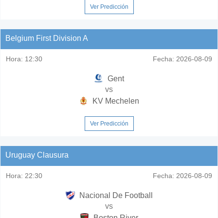
Ver Predicción
Belgium First Division A
Hora:
12:30
Fecha:
2026-08-09
Gent
vs
KV Mechelen
Ver Predicción
Uruguay Clausura
Hora:
22:30
Fecha:
2026-08-09
Nacional De Football
vs
Boston River