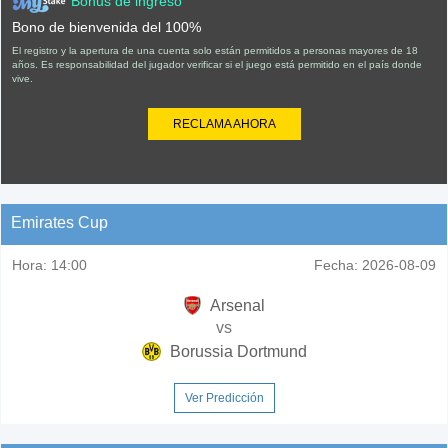
Bonus de ingreso
Bono de bienvenida del 100%
El registro y la apertura de una cuenta solo están permitidos a personas mayores de 18
años. Es responsabilidad del jugador verificar si el juego está permitido en el país donde
vive.
RECLAMA AHORA
Emirates Cup
Hora:
14:00
Fecha:
2026-08-09
Arsenal
vs
Borussia Dortmund
Ver Predicción