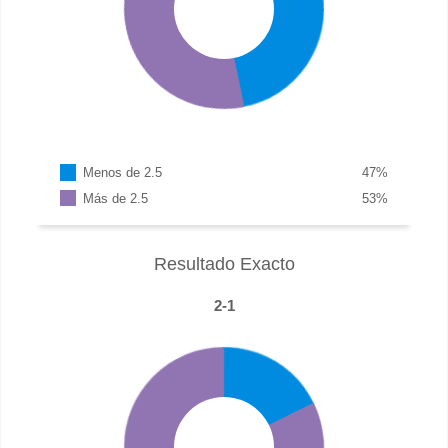
Menos de 2.5
47
%
Más de 2.5
53
%
Resultado Exacto
2-1