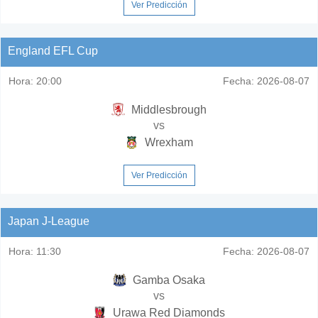
Ver Predicción
England EFL Cup
Hora:
20:00
Fecha:
2026-08-07
Middlesbrough
vs
Wrexham
Ver Predicción
Japan J-League
Hora:
11:30
Fecha:
2026-08-07
Gamba Osaka
vs
Urawa Red Diamonds