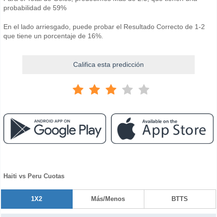
probabilidad de 59%
En el lado arriesgado, puede probar el Resultado Correcto de 1-2
que tiene un porcentaje de 16%.
Califica esta predicción
Haiti vs Peru Cuotas
1X2
Más/Menos
BTTS