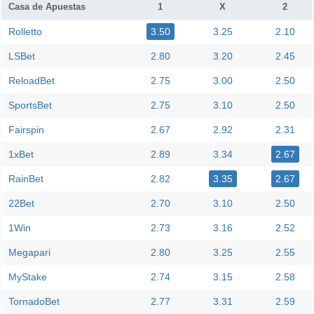
Casa de Apuestas
1
X
2
Rolletto
3.50
3.25
2.10
LSBet
2.80
3.20
2.45
ReloadBet
2.75
3.00
2.50
SportsBet
2.75
3.10
2.50
Fairspin
2.67
2.92
2.31
1xBet
2.89
3.34
2.67
RainBet
2.82
3.35
2.67
22Bet
2.70
3.10
2.50
1Win
2.73
3.16
2.52
Megapari
2.80
3.25
2.55
MyStake
2.74
3.15
2.58
TornadoBet
2.77
3.31
2.59