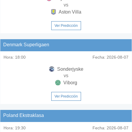
vs
Aston Villa
Ver Predicción
Denmark Superligaen
Hora:
18:00
Fecha:
2026-08-07
Sonderjyske
vs
Viborg
Ver Predicción
Poland Ekstraklasa
Hora:
19:30
Fecha:
2026-08-07