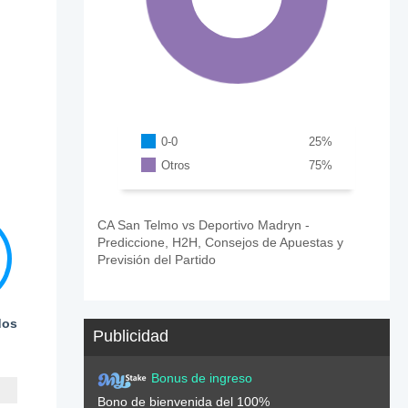
0-0
25
%
Otros
75
%
CA San Telmo vs Deportivo Madryn -
Prediccione, H2H, Consejos de Apuestas y
Previsión del Partido
dos
Publicidad
Bonus de ingreso
Bono de bienvenida del 100%