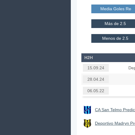
Media Goles Reci
Más de 2.5
Menos de 2.5
H2H
Dep
15.09.24
28.04.24
06.05.22
CA San Telmo Predic
Deportivo Madryn Pr