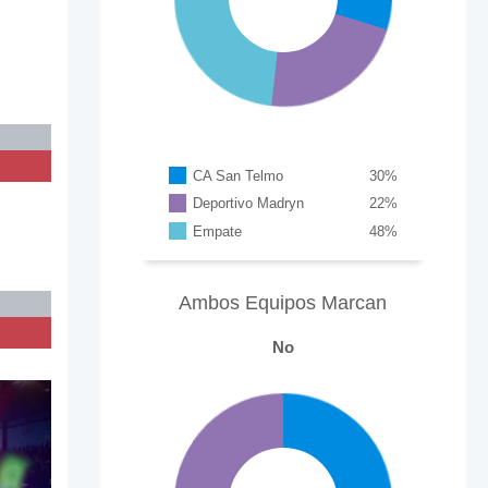
CA San Telmo
30
%
Deportivo Madryn
22
%
Empate
48
%
Ambos Equipos Marcan
No