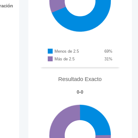
ración
Menos de 2.5
69
%
Más de 2.5
31
%
Resultado Exacto
0-0