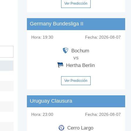
Ver Predicción
Germany Bundesliga II
Hora:
19:30
Fecha:
2026-08-07
Bochum
vs
Hertha Berlin
Ver Predicción
Uruguay Clausura
Hora:
23:00
Fecha:
2026-08-07
Cerro Largo