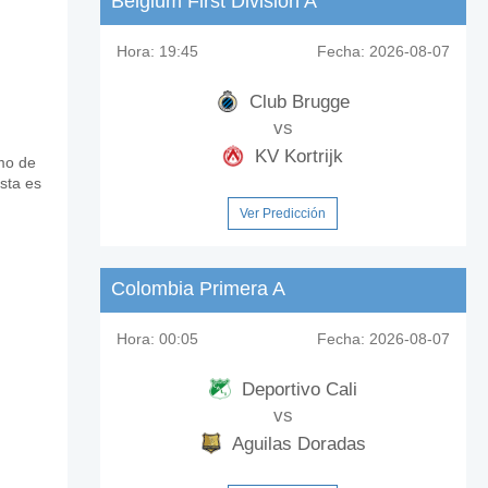
Belgium First Division A
Hora:
19:45
Fecha:
2026-08-07
Club Brugge
vs
KV Kortrijk
tmo de
sta es
Ver Predicción
Colombia Primera A
Hora:
00:05
Fecha:
2026-08-07
Deportivo Cali
vs
Aguilas Doradas