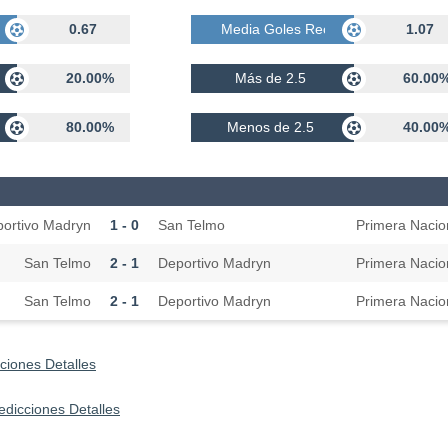
bidos
0.67
Media Goles Recibidos
1.07
20.00%
Más de 2.5
60.00
80.00%
Menos de 2.5
40.00
ortivo Madryn
1 - 0
San Telmo
Primera Nacio
San Telmo
2 - 1
Deportivo Madryn
Primera Nacio
San Telmo
2 - 1
Deportivo Madryn
Primera Nacio
ciones Detalles
edicciones Detalles