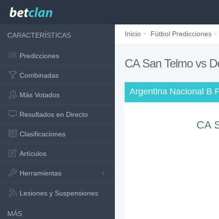
Inicio
Fútbol Predicciones
CARACTERÍSTICAS
Predicciones
CA San Telmo vs D
Combinadas
Argentina Nacional B 
Más Votados
Resultados en Directo
CA 
Clasificaciones
Artículos
Herramientas
Lesiones y Suspensiones
MÁS