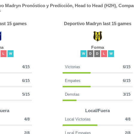
vo Madryn Pronóstico y Predicción, Head to Head (H2H), Compa
s
ast 15 games
Deportivo Madryn last 15 games
ma
Forma
L
W
W
D
D
L
W
4/15
Victorias
6/15
6/15
Empates
6/15
5/15
Derrotas
3/15
Fuera
Local/Fuera
4/8
Local Victorias
4/8
2/8
Local Empates
2/8