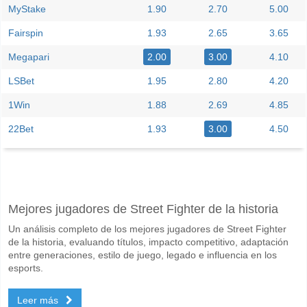
MyStake
1.90
2.70
5.00
Fairspin
1.93
2.65
3.65
Megapari
2.00
3.00
4.10
LSBet
1.95
2.80
4.20
1Win
1.88
2.69
4.85
22Bet
1.93
3.00
4.50
Facebook
Telegram
Instagram
Cuando es el partido entre Racing de Cordoba v CA Ch
Mejores jugadores de Street Fighter de la historia
El partido entre Racing de Cordoba v CA Chaco For Ever 14 June 202
Un análisis completo de los mejores jugadores de Street Fighter
Quién es el equipo favorito para ganar entre Racing d
de la historia, evaluando títulos, impacto competitivo, adaptación
Racing de Cordoba para el Ganador del partido, con una probabilida
entre generaciones, estilo de juego, legado e influencia en los
esports.
Marcarán ambos equipos en el partido Racing de Cord
Leer más
No para Ambos Equipos Marcan, con un porcentaje de 69%.