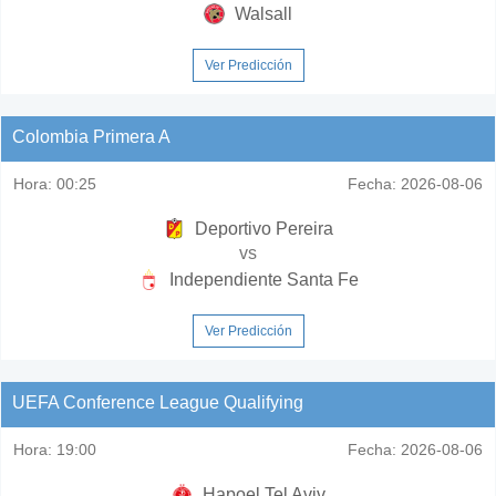
Walsall
Ver Predicción
Colombia Primera A
Hora:
00:25
Fecha:
2026-08-06
Deportivo Pereira
vs
Independiente Santa Fe
Ver Predicción
UEFA Conference League Qualifying
Hora:
19:00
Fecha:
2026-08-06
Hapoel Tel Aviv