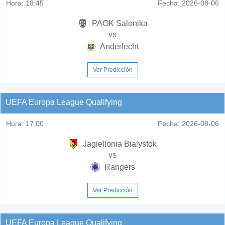
Hora:
18:45
Fecha:
2026-08-06
PAOK Salonika
vs
Anderlecht
Ver Predicción
UEFA Europa League Qualifying
Hora:
17:00
Fecha:
2026-08-06
Jagiellonia Bialystok
vs
Rangers
Ver Predicción
UEFA Europa League Qualifying