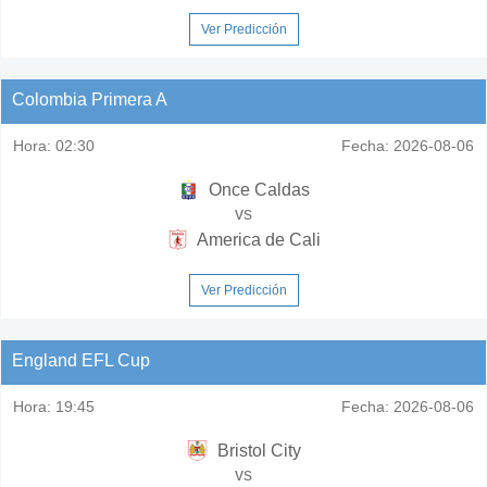
Ver Predicción
Colombia Primera A
Hora:
02:30
Fecha:
2026-08-06
Once Caldas
vs
America de Cali
Ver Predicción
England EFL Cup
Hora:
19:45
Fecha:
2026-08-06
Bristol City
vs