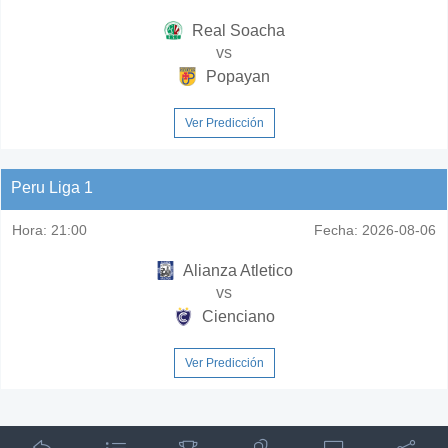
Real Soacha
vs
Popayan
Ver Predicción
Peru Liga 1
Hora:
21:00
Fecha:
2026-08-06
Alianza Atletico
vs
Cienciano
Ver Predicción