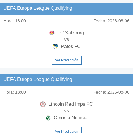
UEFA Europa League Qualifying
Hora:
18:00
Fecha:
2026-08-06
FC Salzburg
vs
Pafos FC
Ver Predicción
UEFA Europa League Qualifying
Hora:
18:00
Fecha:
2026-08-06
Lincoln Red Imps FC
vs
Omonia Nicosia
Ver Predicción