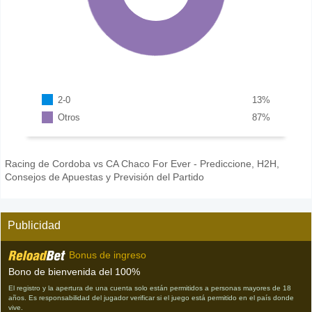
2-0
13
%
Otros
87
%
Racing de Cordoba vs CA Chaco For Ever - Prediccione, H2H,
Consejos de Apuestas y Previsión del Partido
Publicidad
Bonus de ingreso
Bono de bienvenida del 100%
El registro y la apertura de una cuenta solo están permitidos a personas mayores de 18
años. Es responsabilidad del jugador verificar si el juego está permitido en el país donde
vive.