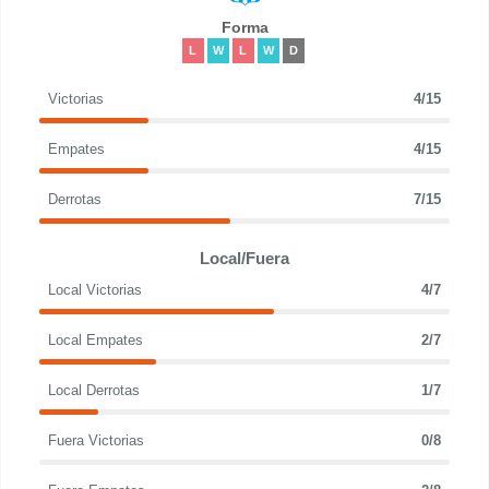
Forma
L
W
L
W
D
Victorias
4/15
Empates
4/15
Derrotas
7/15
Local/Fuera
Local Victorias
4/7
Local Empates
2/7
Local Derrotas
1/7
Fuera Victorias
0/8