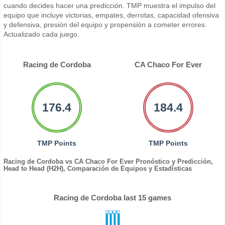
cuando decides hacer una predicción. TMP muestra el impulso del
equipo que incluye victorias, empates, derrotas, capacidad ofensiva
y defensiva, presión del equipo y propensión a cometer errores.
Actualizado cada juego.
Racing de Cordoba
CA Chaco For Ever
176.4
184.4
TMP Points
TMP Points
Racing de Cordoba vs CA Chaco For Ever Pronóstico y Predicción,
Head to Head (H2H), Comparación de Equipos y Estadísticas
Racing de Cordoba last 15 games