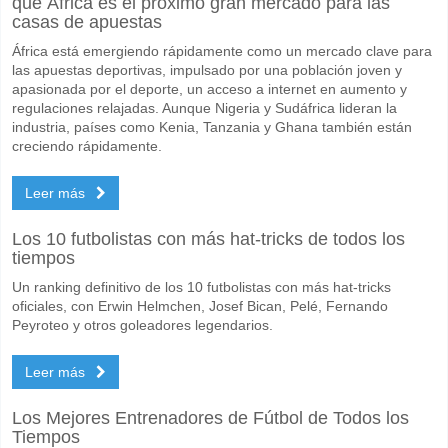
qué África es el próximo gran mercado para las
casas de apuestas
África está emergiendo rápidamente como un mercado clave para
las apuestas deportivas, impulsado por una población joven y
apasionada por el deporte, un acceso a internet en aumento y
regulaciones relajadas. Aunque Nigeria y Sudáfrica lideran la
industria, países como Kenia, Tanzania y Ghana también están
creciendo rápidamente.
Leer más
Los 10 futbolistas con más hat-tricks de todos los
tiempos
Un ranking definitivo de los 10 futbolistas con más hat-tricks
oficiales, con Erwin Helmchen, Josef Bican, Pelé, Fernando
Peyroteo y otros goleadores legendarios.
Leer más
Los Mejores Entrenadores de Fútbol de Todos los
Tiempos