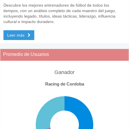
Descubre los mejores entrenadores de fútbol de todos los
tiempos, con un análisis completo de cada maestro del juego,
incluyendo legado, títulos, ideas tácticas, liderazgo, influencia
cultural e impacto duradero.
Leer más
Promedio de Usuarios
Ganador
Racing de Cordoba