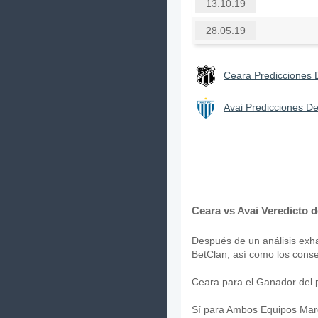
13.10.19
28.05.19
Ceara Predicciones D
Avai Predicciones De
Ceara vs Avai Veredicto 
Después de un análisis exhau
BetClan, así como los consej
Ceara para el Ganador del 
Sí para Ambos Equipos Mar