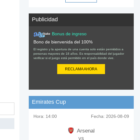
Publicidad
Bonus de ingreso
Bono de bienvenida del 100%
El registro y la apertura de una cuenta solo están permitidos a
personas mayores de 18 años. Es responsabilidad del jugador
verificar si el juego está permitido en el país donde vive.
RECLAMA AHORA
Emirates Cup
Hora:
14:00
Fecha:
2026-08-09
Arsenal
vs