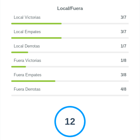
Local/Fuera
Local Victorias
3/7
Local Empates
3/7
Local Derrotas
1/7
Fuera Victorias
1/8
Fuera Empates
3/8
Fuera Derrotas
4/8
12