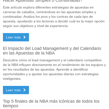
Hacer Apuestas Simples o Combinadas?
Este artículo explora diferentes estrategias de apuestas en
carreras de caballos, centrándose en las apuestas simples y
combinadas. Analiza los pros y los contras de cada tipo de
apuesta, ayudando a los lectores a decidir cuál es la mejor opción
según sus objetivos y nivel de experiencia.
Leer más
El Impacto del Load Management y del Calendario
en las Apuestas de la NBA
Descubre cómo el load management y el calendario competitivo
de la NBA influyen directamente en el rendimiento de los equipos y
en los resultados de las apuestas. Aprende a identificar
oportunidades y a ajustar tus apuestas diarias con estrategias
inteligentes.
Leer más
Top 5 finales de la NBA más icónicas de todos los
tiempos