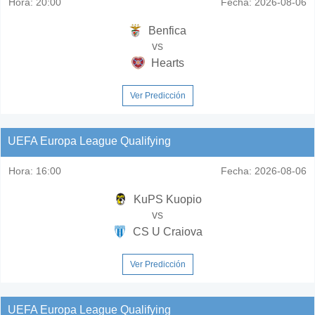
Hora:
20:00
Fecha:
2026-08-06
Benfica
vs
Hearts
Ver Predicción
UEFA Europa League Qualifying
Hora:
16:00
Fecha:
2026-08-06
KuPS Kuopio
vs
CS U Craiova
Ver Predicción
UEFA Europa League Qualifying