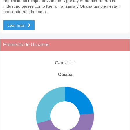
regulaciones relajadas. Aunque Nigeria y Sudáfrica lideran la
industria, países como Kenia, Tanzania y Ghana también están
creciendo rápidamente.
Leer más
Promedio de Usuarios
Ganador
Cuiaba