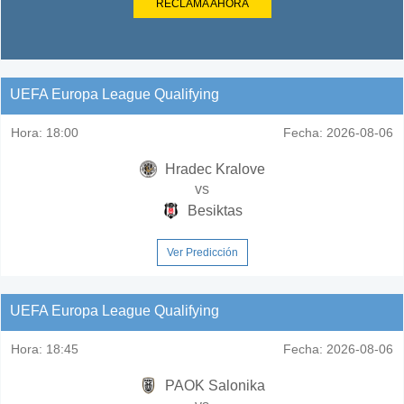
RECLAMA AHORA
UEFA Europa League Qualifying
Hora:
18:00
Fecha:
2026-08-06
Hradec Kralove
vs
Besiktas
Ver Predicción
UEFA Europa League Qualifying
Hora:
18:45
Fecha:
2026-08-06
PAOK Salonika