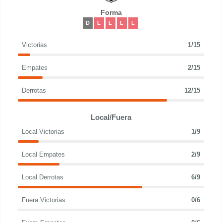
Forma
D
L
L
L
L
Victorias
1/15
Empates
2/15
Derrotas
12/15
Local/Fuera
Local Victorias
1/9
Local Empates
2/9
Local Derrotas
6/9
Fuera Victorias
0/6