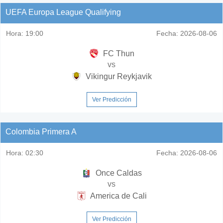
UEFA Europa League Qualifying
Hora:
19:00
Fecha:
2026-08-06
FC Thun
vs
Vikingur Reykjavik
Ver Predicción
Colombia Primera A
Hora:
02:30
Fecha:
2026-08-06
Once Caldas
vs
America de Cali
Ver Predicción