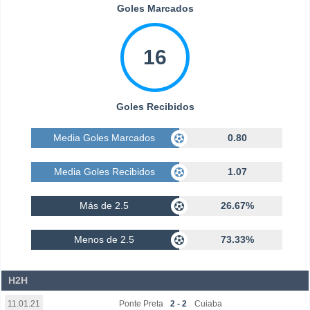
Goles Marcados
16
Goles Recibidos
Media Goles Marcados
0.80
Media Goles Recibidos
1.07
Más de 2.5
26.67%
Menos de 2.5
73.33%
H2H
Ponte Preta
2 - 2
Cuiaba
11.01.21