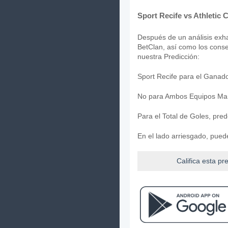
Sport Recife vs Athletic
Después de un análisis exhau
BetClan, así como los consej
nuestra Predicción:
Sport Recife para el Ganado
No para Ambos Equipos Mar
Para el Total de Goles, pr
En el lado arriesgado, pued
Califica esta pr