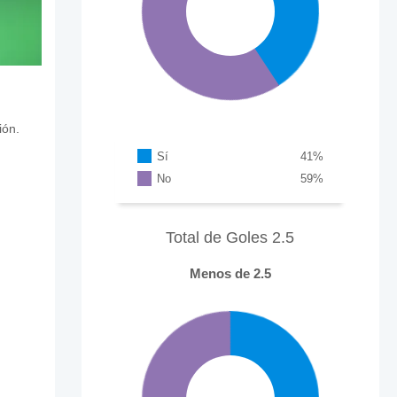
ión.
Sí
41
%
No
59
%
Total de Goles 2.5
Menos de 2.5