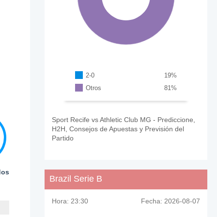
2-0
19
%
Otros
81
%
Sport Recife vs Athletic Club MG - Prediccione,
H2H, Consejos de Apuestas y Previsión del
Partido
dos
Brazil Serie B
Hora:
23:30
Fecha:
2026-08-07