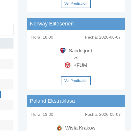
Ver Predicción
Norway Eliteserien
Hora:
18:00
Fecha:
2026-08-07
Sandefjord
vs
KFUM
Ver Predicción
Poland Ekstraklasa
Hora:
19:30
Fecha:
2026-08-07
Wisla Krakow