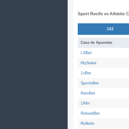
Sport Recife vs Athletic
1X2
Casa de Apuestas
LSBet
MyStake
1xBet
SportsBet
RainBet
1Win
ReloadBet
Rolletto