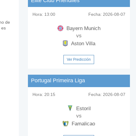
Elite Club Friendlies
Hora:
13:00
Fecha:
2026-08-07
tmo de
Bayern Munich
a es
vs
Aston Villa
Ver Predicción
Portugal Primeira Liga
Hora:
20:15
Fecha:
2026-08-07
Estoril
vs
Famalicao