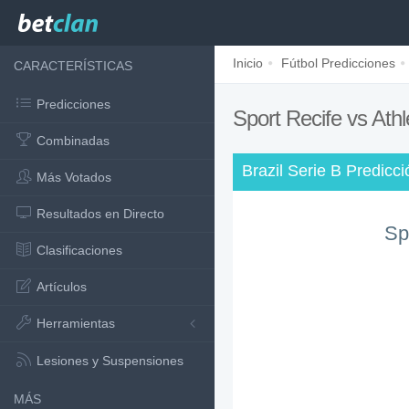
Inicio
Fútbol Predicciones
CARACTERÍSTICAS
Predicciones
Sport Recife vs Ath
Combinadas
Brazil Serie B Predicci
Más Votados
Resultados en Directo
Sp
Clasificaciones
Artículos
Herramientas
Lesiones y Suspensiones
MÁS