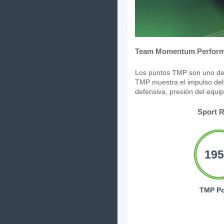
Team Momentum Perform
Los puntos TMP son uno de 
TMP muestra el impulso del 
defensiva, presión del equi
Sport R
195
TMP Po