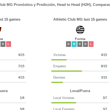
 Club MG Pronóstico y Predicción, Head to Head (H2H), Compara
ast 15 games
Athletic Club MG last 15 games
ma
Forma
D
L
D
W
D
D
L
4/15
Victorias
4/15
7/15
Empates
8/15
4/15
Derrotas
3/15
Fuera
Local/Fuera
1/8
Local Victorias
3/7
5/8
Local Empates
3/7