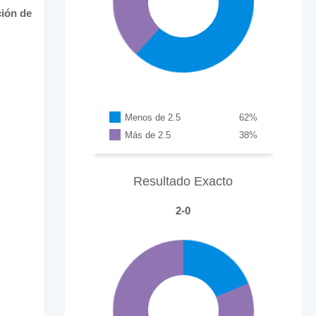
ción de
Menos de 2.5
62
%
Más de 2.5
38
%
Resultado Exacto
2-0