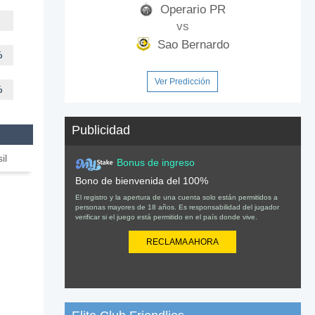
Operario PR
vs
Sao Bernardo
%
Ver Predicción
%
Publicidad
il
Bonus de ingreso
Bono de bienvenida del 100%
El registro y la apertura de una cuenta solo están permitidos a
personas mayores de 18 años. Es responsabilidad del jugador
verificar si el juego está permitido en el país donde vive.
RECLAMA AHORA