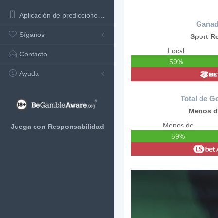
Aplicación de predicciones de fútbol
Ganad
Síganos
Sport Re
Local
Contacto
59%
Ayuda
Total de Go
Menos d
Menos de
Juega con Responsabilidad
59%