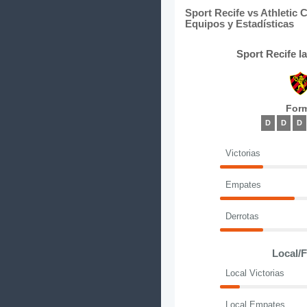
Sport Recife vs Athletic
Equipos y Estadísticas
Sport Recife l
For
D
D
D
Victorias
Empates
Derrotas
Local/
Local Victorias
Local Empates