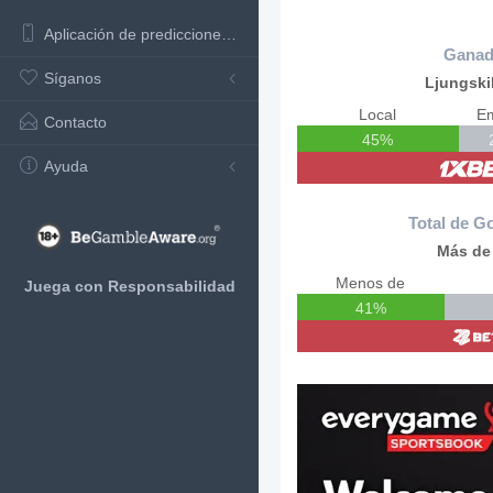
Aplicación de predicciones de fútbol
Ganad
Síganos
Ljungski
Local
E
Contacto
45%
Ayuda
Total de Go
Más de 
Menos de
Juega con Responsabilidad
41%