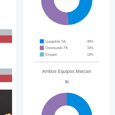
Ljungskile SK
49
%
Ostersunds FK
33
%
Empate
18
%
Ambos Equipos Marcan
Sí