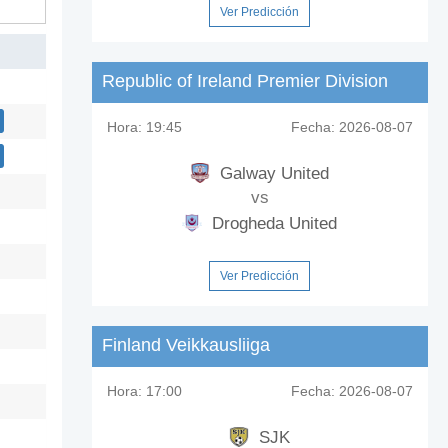
Ver Predicción
Republic of Ireland Premier Division
Hora:
19:45
Fecha:
2026-08-07
Galway United
vs
Drogheda United
Ver Predicción
Finland Veikkausliiga
Hora:
17:00
Fecha:
2026-08-07
SJK