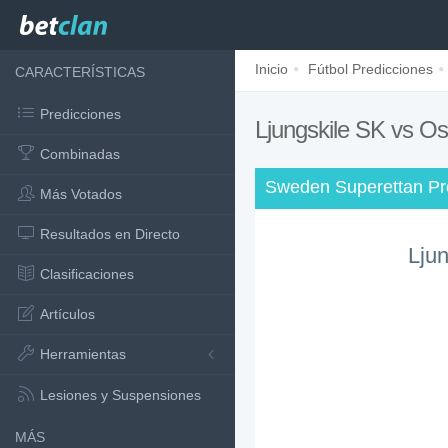
Inicio
Fútbol Predicciones
CARACTERÍSTICAS
Predicciones
Ljungskile SK vs O
Combinadas
Sweden Superettan Pr
Más Votados
Resultados en Directo
Lju
Clasificaciones
Artículos
Herramientas
Lesiones y Suspensiones
MÁS