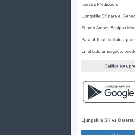
nuestra Predicción:
Ljungskile SK para el Ganad
Sí para Ambos Equipos Mar
Para el Total de Goles, pre
En el lado arriesgado, pued
Califica esta pr
Ljungskile SK vs Osters