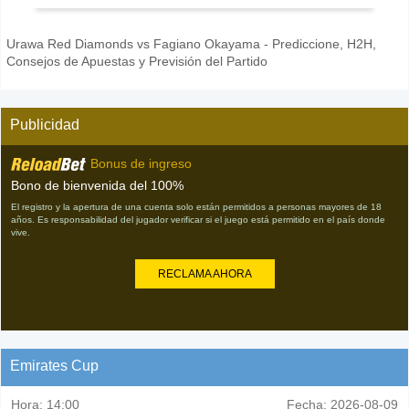
Urawa Red Diamonds vs Fagiano Okayama - Prediccione, H2H,
Consejos de Apuestas y Previsión del Partido
Publicidad
Bonus de ingreso
Bono de bienvenida del 100%
El registro y la apertura de una cuenta solo están permitidos a personas mayores de 18
años. Es responsabilidad del jugador verificar si el juego está permitido en el país donde
vive.
RECLAMA AHORA
Emirates Cup
Hora:
14:00
Fecha:
2026-08-09