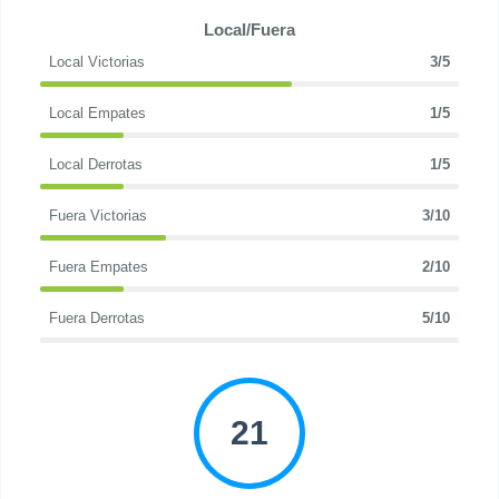
Local/Fuera
Local Victorias
3/5
Local Empates
1/5
Local Derrotas
1/5
Fuera Victorias
3/10
Fuera Empates
2/10
Fuera Derrotas
5/10
21