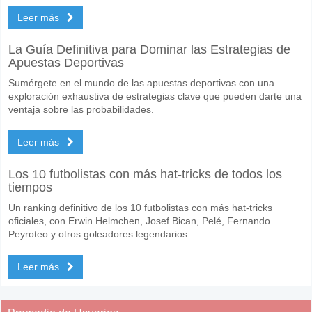
Leer más
La Guía Definitiva para Dominar las Estrategias de
Apuestas Deportivas
Sumérgete en el mundo de las apuestas deportivas con una
exploración exhaustiva de estrategias clave que pueden darte una
ventaja sobre las probabilidades.
Leer más
Los 10 futbolistas con más hat-tricks de todos los
tiempos
Un ranking definitivo de los 10 futbolistas con más hat-tricks
oficiales, con Erwin Helmchen, Josef Bican, Pelé, Fernando
Peyroteo y otros goleadores legendarios.
Leer más