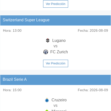
Ver Predicción
Switzerland Super League
Hora:
13:00
Fecha:
2026-08-09
Lugano
vs
FC Zurich
Ver Predicción
Brazil Serie A
Hora:
15:00
Fecha:
2026-08-09
Cruzeiro
vs