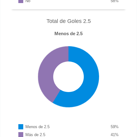
No
58
%
Total de Goles 2.5
Menos de 2.5
Menos de 2.5
59
%
Más de 2.5
41
%