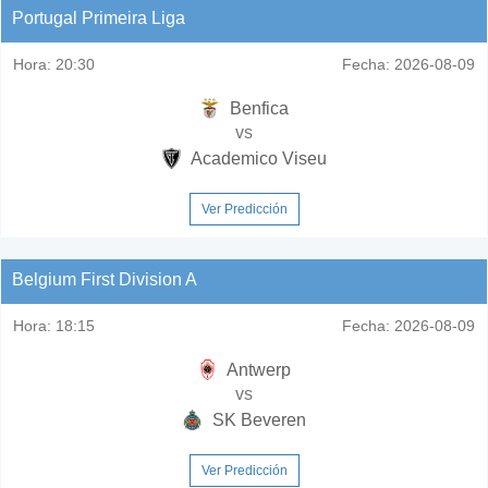
Portugal Primeira Liga
Hora:
20:30
Fecha:
2026-08-09
Benfica
vs
Academico Viseu
Ver Predicción
Belgium First Division A
Hora:
18:15
Fecha:
2026-08-09
Antwerp
vs
SK Beveren
Ver Predicción