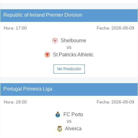
Republic of Ireland Premier Division
Hora:
17:00
Fecha:
2026-08-09
Shelbourne
vs
St Patricks Athletic
Ver Predicción
Portugal Primeira Liga
Hora:
18:00
Fecha:
2026-08-09
FC Porto
vs
Alverca