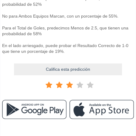
probabilidad de 52%
No para Ambos Equipos Marcan, con un porcentaje de 55%.
Para el Total de Goles, predecimos Menos de 2.5, que tienen una
probabilidad de 58%
En el lado arriesgado, puede probar el Resultado Correcto de 1-0
que tiene un porcentaje de 19%.
Califica esta predicción