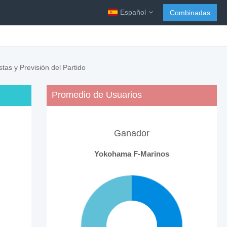
Español
Combinadas
as y Previsión del Partido
Promedio de Usuarios
Ganador
Yokohama F-Marinos