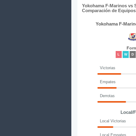
Yokohama F-Marinos vs S
Comparación de Equipos 
Yokohama F-Marino
For
L
W
D
Victorias
Empates
Derrotas
Local/
Local Victorias
Local Empates