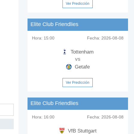
Ver Predicción
Elite Club Friendlies
Hora:
15:00
Fecha:
2026-08-08
Tottenham
vs
Getafe
Ver Predicción
Elite Club Friendlies
Hora:
16:00
Fecha:
2026-08-08
VfB Stuttgart