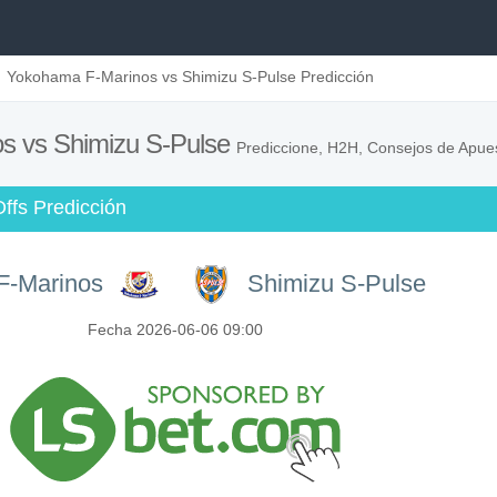
Yokohama F-Marinos vs Shimizu S-Pulse Predicción
s vs Shimizu S-Pulse
Prediccione, H2H, Consejos de Apuest
ffs Predicción
F-Marinos
Shimizu S-Pulse
Fecha 2026-06-06 09:00