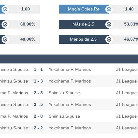
bidos
1.60
Media Goles Recibidos
1.40
60.00%
Más de 2.5
53.33
40.00%
Menos de 2.5
46.67
himizu S-pulse
1 - 1
Yokohama F. Marinos
J1 League
himizu S-pulse
1 - 3
Yokohama F. Marinos
J1 League
ma F. Marinos
2 - 3
Shimizu S-pulse
J1 League
himizu S-pulse
3 - 5
Yokohama F. Marinos
J1 League
ma F. Marinos
2 - 0
Shimizu S-pulse
J1 League
himizu S-pulse
2 - 2
Yokohama F. Marinos
J1 League