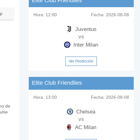
Elite Club Friendlies
up
Hora:
12:00
Fecha:
2026-08-08
Juventus
vs
Inter Milan
Ver Predicción
Elite Club Friendlies
Hora:
13:00
Fecha:
2026-08-08
tmo de
Chelsea
ulse
vs
AC Milan