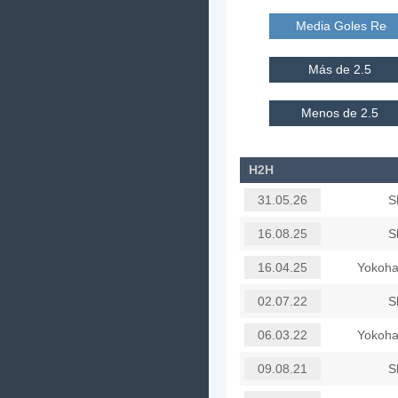
Media Goles Reci
Más de 2.5
Menos de 2.5
H2H
S
31.05.26
S
16.08.25
Yokoha
16.04.25
S
02.07.22
Yokoha
06.03.22
S
09.08.21