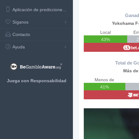
Aplicación de predicciones de fútbol
Ganad
Síganos
Yokohama F
Local
Em
Contacto
43%
Ayuda
Total de Go
Más de 
Menos de
Juega con Responsabilidad
41%