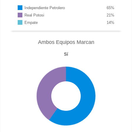
Independiente Petrolero
65
%
Real Potosi
21
%
Empate
14
%
Ambos Equipos Marcan
Sí