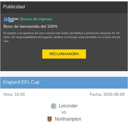
Publicidad
Bonus de ingreso
Bono de bienvenida del 100%
El registro y la apertura de una cuenta solo están permitidos a personas mayores de 18
años. Es responsabilidad del jugador verificar si el juego está permitido en el país donde
vive.
RECLAMA AHORA
England EFL Cup
Hora:
15:00
Fecha:
2026-08-08
Leicester
vs
Northampton