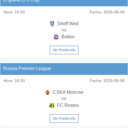
Hora:
15:00
Fecha:
2026-08-08
Sheff Wed
vs
Bolton
Ver Predicción
Russia Premier League
Hora:
18:30
Fecha:
2026-08-08
CSKA Moscow
vs
FC Rostov
Ver Predicción