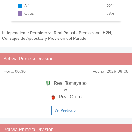
3-1
22
%
Otros
78
%
Independiente Petrolero vs Real Potosi - Prediccione, H2H,
Consejos de Apuestas y Previsión del Partido
Bolivia Primera Division
Hora:
00:30
Fecha:
2026-08-08
Real Tomayapo
vs
Real Oruro
Ver Predicción
Bolivia Primera Division