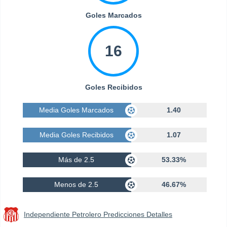
Goles Marcados
16
Goles Recibidos
Media Goles Marcados
1.40
Media Goles Recibidos
1.07
Más de 2.5
53.33%
Menos de 2.5
46.67%
Independiente Petrolero Predicciones Detalles