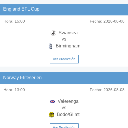
England EFL Cup
Hora:
15:00
Fecha:
2026-08-08
Swansea
vs
Birmingham
Ver Predicción
Norway Eliteserien
Hora:
13:00
Fecha:
2026-08-08
Valerenga
vs
Bodo/Glimt
Ver Predicción