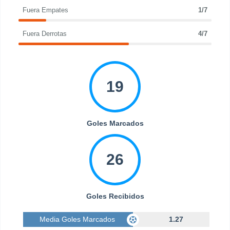
Fuera Empates
1/7
Fuera Derrotas
4/7
19
Goles Marcados
26
Goles Recibidos
Media Goles Marcados
1.27