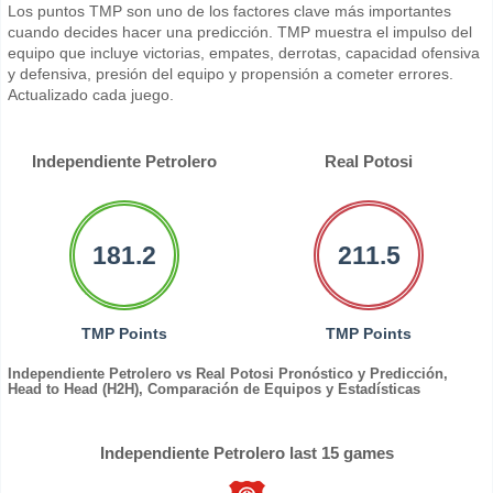
Los puntos TMP son uno de los factores clave más importantes
cuando decides hacer una predicción. TMP muestra el impulso del
equipo que incluye victorias, empates, derrotas, capacidad ofensiva
y defensiva, presión del equipo y propensión a cometer errores.
Actualizado cada juego.
Independiente Petrolero
Real Potosi
181.2
211.5
TMP Points
TMP Points
Independiente Petrolero vs Real Potosi Pronóstico y Predicción,
Head to Head (H2H), Comparación de Equipos y Estadísticas
Independiente Petrolero last 15 games