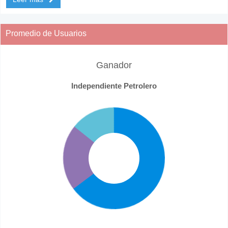
Promedio de Usuarios
Ganador
Independiente Petrolero