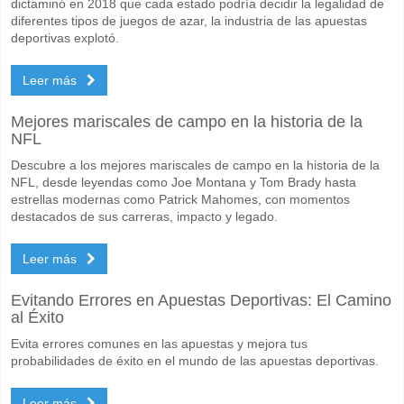
dictaminó en 2018 que cada estado podría decidir la legalidad de
diferentes tipos de juegos de azar, la industria de las apuestas
deportivas explotó.
Leer más
Mejores mariscales de campo en la historia de la
NFL
Descubre a los mejores mariscales de campo en la historia de la
NFL, desde leyendas como Joe Montana y Tom Brady hasta
estrellas modernas como Patrick Mahomes, con momentos
destacados de sus carreras, impacto y legado.
Leer más
Evitando Errores en Apuestas Deportivas: El Camino
al Éxito
Evita errores comunes en las apuestas y mejora tus
probabilidades de éxito en el mundo de las apuestas deportivas.
Leer más