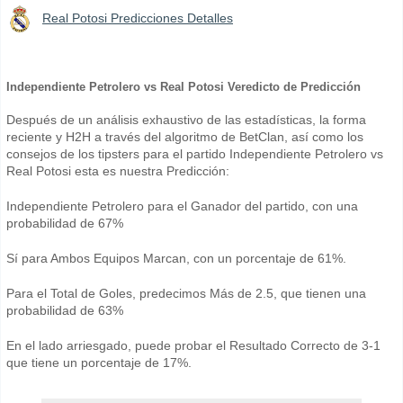
Real Potosi Predicciones Detalles
Independiente Petrolero vs Real Potosi Veredicto de Predicción
Después de un análisis exhaustivo de las estadísticas, la forma
reciente y H2H a través del algoritmo de BetClan, así como los
consejos de los tipsters para el partido Independiente Petrolero vs
Real Potosi esta es nuestra Predicción:
Independiente Petrolero para el Ganador del partido, con una
probabilidad de 67%
Sí para Ambos Equipos Marcan, con un porcentaje de 61%.
Para el Total de Goles, predecimos Más de 2.5, que tienen una
probabilidad de 63%
En el lado arriesgado, puede probar el Resultado Correcto de 3-1
que tiene un porcentaje de 17%.