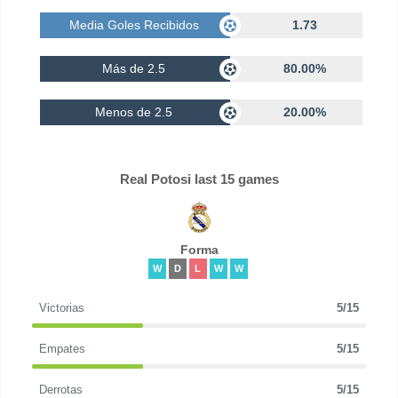
Media Goles Recibidos
1.73
Más de 2.5
80.00%
Menos de 2.5
20.00%
Real Potosi last 15 games
Forma
W
D
L
W
W
Victorias
5/15
Empates
5/15
Derrotas
5/15