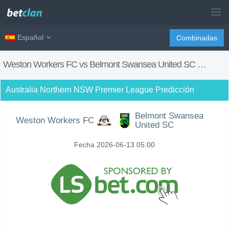
Español
Combinadas
Weston Workers FC vs Belmont Swansea United SC
Prediccion
Australia Northern NSW Premier League Predicción
Belmont Swansea
Weston Workers FC
United SC
Fecha 2026-06-13 05:00