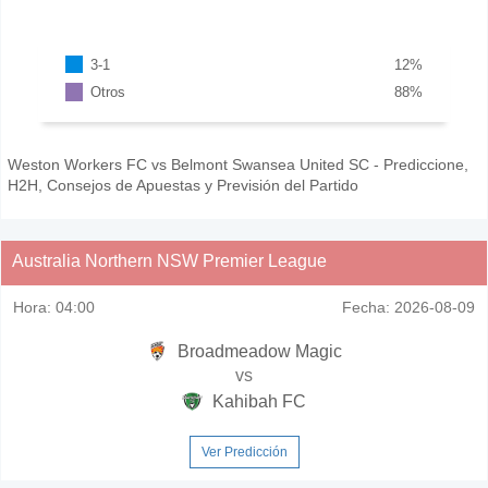
3-1
12
%
Otros
88
%
Weston Workers FC vs Belmont Swansea United SC - Prediccione,
H2H, Consejos de Apuestas y Previsión del Partido
Australia Northern NSW Premier League
Hora:
04:00
Fecha:
2026-08-09
Broadmeadow Magic
vs
Kahibah FC
Ver Predicción