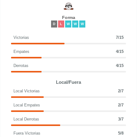
Forma
D
L
W
W
W
Victorias
7/15
Empates
4/15
Derrotas
4/15
Local/Fuera
Local Victorias
2/7
Local Empates
2/7
Local Derrotas
3/7
Fuera Victorias
5/8