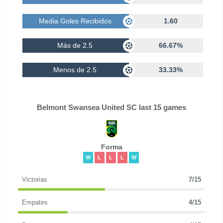
Media Goles Recibidos
1.60
Más de 2.5
66.67%
Menos de 2.5
33.33%
Belmont Swansea United SC last 15 games
Forma
W
L
L
L
W
Victorias
7/15
Empates
4/15