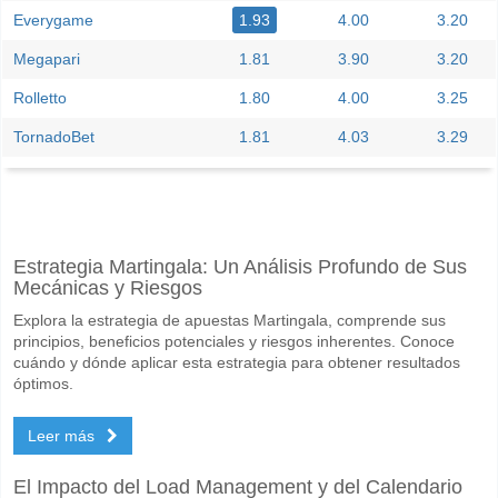
Everygame
1.93
4.00
3.20
Megapari
1.81
3.90
3.20
Rolletto
1.80
4.00
3.25
TornadoBet
1.81
4.03
3.29
Facebook
Telegram
Instagram
Cuando es el partido entre Weston Workers FC v Bel
Estrategia Martingala: Un Análisis Profundo de Sus
El partido entre Weston Workers FC v Belmont Swansea United SC 13
Mecánicas y Riesgos
Quién es el equipo favorito para ganar entre Weston 
Explora la estrategia de apuestas Martingala, comprende sus
Weston Workers FC para el Ganador del partido, con una probabilida
principios, beneficios potenciales y riesgos inherentes. Conoce
cuándo y dónde aplicar esta estrategia para obtener resultados
Marcarán ambos equipos en el partido Weston Worker
óptimos.
Sí para Ambos Equipos Marcan, con un porcentaje de 61%.
Leer más
Cuál es el pronóstico de resultado correcto para Wes
El Impacto del Load Management y del Calendario
En el lado arriesgado, puede probar el Resultado Correcto de 3-1 que