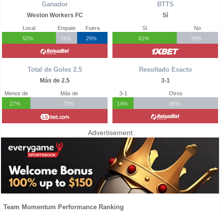
Ganador
BTTS
Weston Workers FC
Sí
Local
Empate
Fuera
Sí
No
52%
19%
29%
61%
39%
Total de Goles 2.5
Resultado Exacto
Más de 2.5
3-1
Menos de
Más de
3-1
Otros
27%
73%
14%
86%
Advertisement
Team Momentum Performance Ranking