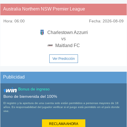
Australia Northern NSW Premier League
Hora:
06:00
Fecha:
2026-08-09
Charlestown Azzurri
vs
Maitland FC
Ver Predicción
Publicidad
Bonus de ingreso
Bono de bienvenida del 100%
El registro y la apertura de una cuenta solo están permitidos a personas mayores de 18
años. Es responsabilidad del jugador verificar si el juego está permitido en el país donde
vive.
RECLAMA AHORA