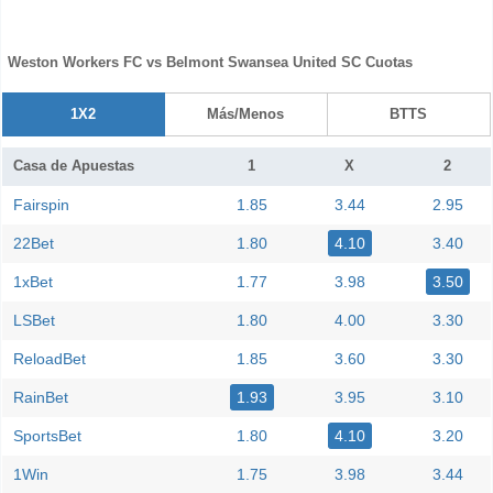
Weston Workers FC vs Belmont Swansea United SC Cuotas
1X2
Más/Menos
BTTS
Casa de Apuestas
1
X
2
Fairspin
1.85
3.44
2.95
22Bet
1.80
4.10
3.40
1xBet
1.77
3.98
3.50
LSBet
1.80
4.00
3.30
ReloadBet
1.85
3.60
3.30
RainBet
1.93
3.95
3.10
SportsBet
1.80
4.10
3.20
1Win
1.75
3.98
3.44