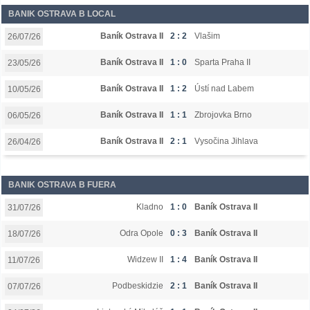
BANIK OSTRAVA B LOCAL
Baník Ostrava II
2 : 2
Vlašim
26/07/26
Baník Ostrava II
1 : 0
Sparta Praha II
23/05/26
Baník Ostrava II
1 : 2
Ústí nad Labem
10/05/26
Baník Ostrava II
1 : 1
Zbrojovka Brno
06/05/26
Baník Ostrava II
2 : 1
Vysočina Jihlava
26/04/26
BANIK OSTRAVA B FUERA
Kladno
1 : 0
Baník Ostrava II
31/07/26
Odra Opole
0 : 3
Baník Ostrava II
18/07/26
Widzew II
1 : 4
Baník Ostrava II
11/07/26
Podbeskidzie
2 : 1
Baník Ostrava II
07/07/26