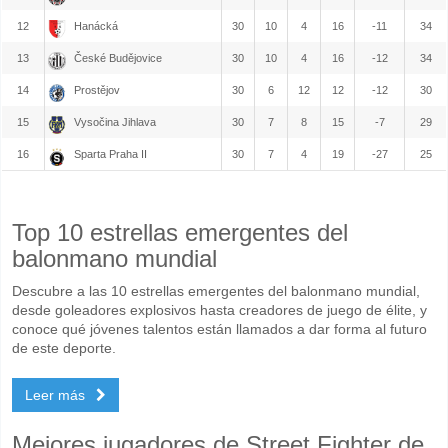
12
Hanácká
30
10
4
16
-11
34
13
České Budějovice
30
10
4
16
-12
34
14
Prostějov
30
6
12
12
-12
30
15
Vysočina Jihlava
30
7
8
15
-7
29
16
Sparta Praha II
30
7
4
19
-27
25
Top 10 estrellas emergentes del
balonmano mundial
Descubre a las 10 estrellas emergentes del balonmano mundial,
desde goleadores explosivos hasta creadores de juego de élite, y
conoce qué jóvenes talentos están llamados a dar forma al futuro
de este deporte.
Leer más
Mejores jugadores de Street Fighter de