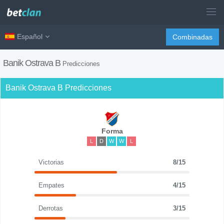
Español
Combinadas
Banik Ostrava B
Predicciones
Banik Ostrava B Predicciones
Forma
L
D
W
W
L
Victorias
8/15
Empates
4/15
Derrotas
3/15