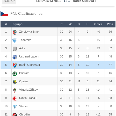
Liptovský Mikuláš
1 : 1
Baník Ostrava II
04/07/26
FNL Clasificaciones
#
Equipo
P
W
D
L
Goles
Ptos
1
Zbrojovka Brno
30
24
4
2
40
76
2
Táborsko
30
16
5
9
16
53
3
Artis
30
15
7
8
13
52
4
Ústí nad Labem
30
15
3
12
7
48
5
Baník Ostrava II
30
14
5
11
7
47
6
Příbram
30
13
7
10
-1
46
7
Opava
30
11
11
8
11
44
8
Viktoria Žižkov
30
12
5
13
-14
41
9
Slavia Praha II
30
11
5
14
-5
38
10
Vlašim
30
10
8
12
7
38
11
Chrudim
30
9
8
13
-12
35