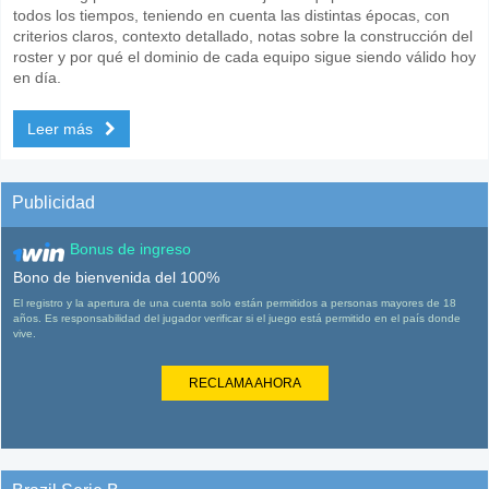
todos los tiempos, teniendo en cuenta las distintas épocas, con
criterios claros, contexto detallado, notas sobre la construcción del
roster y por qué el dominio de cada equipo sigue siendo válido hoy
en día.
Leer más
Publicidad
Bonus de ingreso
Bono de bienvenida del 100%
El registro y la apertura de una cuenta solo están permitidos a personas mayores de 18
años. Es responsabilidad del jugador verificar si el juego está permitido en el país donde
vive.
RECLAMA AHORA