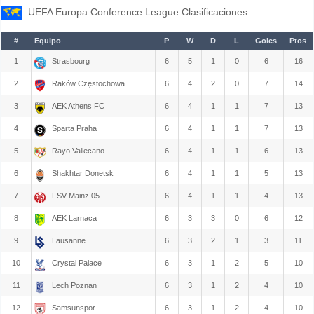
UEFA Europa Conference League Clasificaciones
#
Equipo
P
W
D
L
Goles
Ptos
1
Strasbourg
6
5
1
0
6
16
2
Raków Częstochowa
6
4
2
0
7
14
3
AEK Athens FC
6
4
1
1
7
13
4
Sparta Praha
6
4
1
1
7
13
5
Rayo Vallecano
6
4
1
1
6
13
6
Shakhtar Donetsk
6
4
1
1
5
13
7
FSV Mainz 05
6
4
1
1
4
13
8
AEK Larnaca
6
3
3
0
6
12
9
Lausanne
6
3
2
1
3
11
10
Crystal Palace
6
3
1
2
5
10
11
Lech Poznan
6
3
1
2
4
10
12
Samsunspor
6
3
1
2
4
10