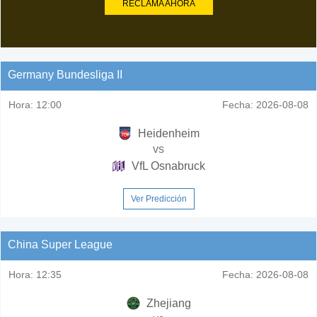
RECLAMA AHORA
Germany Bundesliga II
Hora:
12:00
Fecha:
2026-08-08
Heidenheim
vs
VfL Osnabruck
Ver Predicción
China Super League
Hora:
12:35
Fecha:
2026-08-08
Zhejiang