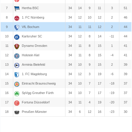
7
Hertha BSC
34
14
9
11
3
51
8
1. FC Nürnberg
34
12
10
12
2
46
9
VfL Bochum
34
11
11
12
2
44
10
Karlsruher SC
34
12
8
14
-11
44
11
Dynamo Dresden
34
11
8
15
1
41
12
Holstein Kiel
34
11
8
15
-4
41
13
Arminia Bielefeld
34
10
9
15
2
39
14
1. FC Magdeburg
34
12
3
19
-6
39
15
Eintracht Braunschweig
34
10
7
17
-18
37
16
SpVgg Greuther Fürth
34
10
7
17
-19
37
17
Fortuna Düsseldorf
34
11
4
19
-20
37
18
Preußen Münster
34
6
12
16
-23
30