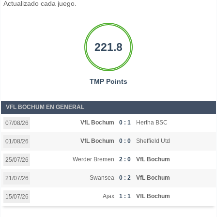
Actualizado cada juego.
221.8
TMP Points
VFL BOCHUM EN GENERAL
VfL Bochum
0 : 1
Hertha BSC
07/08/26
VfL Bochum
0 : 0
Sheffield Utd
01/08/26
Werder Bremen
2 : 0
VfL Bochum
25/07/26
Swansea
0 : 2
VfL Bochum
21/07/26
Ajax
1 : 1
VfL Bochum
15/07/26