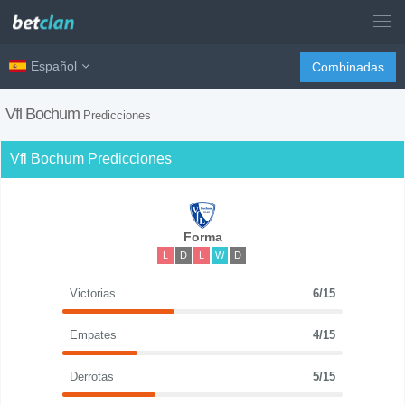
Español
Combinadas
Vfl Bochum
Predicciones
Vfl Bochum Predicciones
Forma
L
D
L
W
D
Victorias
6/15
Empates
4/15
Derrotas
5/15