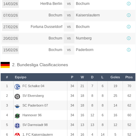
vs
Hertha Berlin
Bochum
14/03/26
vs
Bochum
Kaiserslautern
07/03/26
vs
Fortuna Dusseldorf
Bochum
27/02/26
vs
Bochum
Nurnberg
20/02/26
vs
Bochum
Paderborn
15/02/26
2. Bundesliga Clasificaciones
#
Equipo
P
W
D
L
Goles
Ptos
1
FC Schalke 04
34
21
7
6
19
70
2
SV Elversberg
34
18
8
8
25
62
3
SC Paderborn 07
34
18
8
8
14
62
4
Hannover 96
34
16
12
6
16
60
5
SV Darmstadt 98
34
13
13
8
12
52
6
1. FC Kaiserslautern
34
16
4
14
5
52