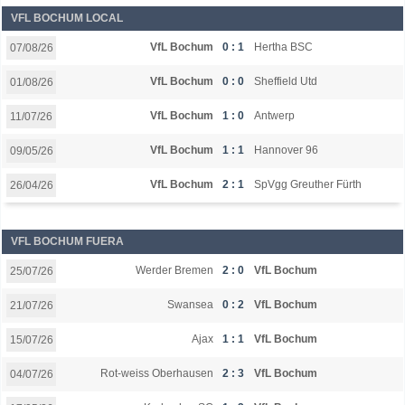
VFL BOCHUM LOCAL
VfL Bochum
0 : 1
Hertha BSC
07/08/26
VfL Bochum
0 : 0
Sheffield Utd
01/08/26
VfL Bochum
1 : 0
Antwerp
11/07/26
VfL Bochum
1 : 1
Hannover 96
09/05/26
VfL Bochum
2 : 1
SpVgg Greuther Fürth
26/04/26
VFL BOCHUM FUERA
Werder Bremen
2 : 0
VfL Bochum
25/07/26
Swansea
0 : 2
VfL Bochum
21/07/26
Ajax
1 : 1
VfL Bochum
15/07/26
Rot-weiss Oberhausen
2 : 3
VfL Bochum
04/07/26