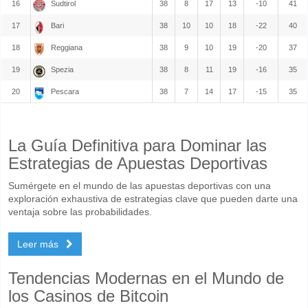
16
Sudtirol
38
8
17
13
-10
41
17
Bari
38
10
10
18
-22
40
18
Reggiana
38
9
10
19
-20
37
19
Spezia
38
8
11
19
-16
35
20
Pescara
38
7
14
17
-15
35
La Guía Definitiva para Dominar las
Estrategias de Apuestas Deportivas
Sumérgete en el mundo de las apuestas deportivas con una
exploración exhaustiva de estrategias clave que pueden darte una
ventaja sobre las probabilidades.
Leer más
Tendencias Modernas en el Mundo de
los Casinos de Bitcoin