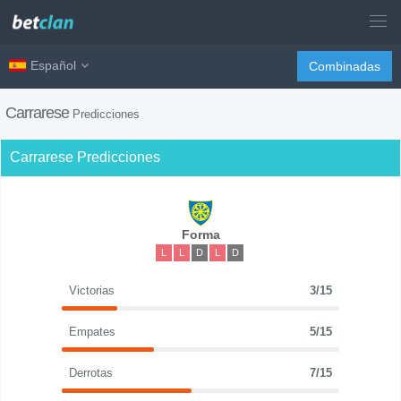
Español
Combinadas
Carrarese
Predicciones
Carrarese Predicciones
Forma
L
L
D
L
D
Victorias
3/15
Empates
5/15
Derrotas
7/15