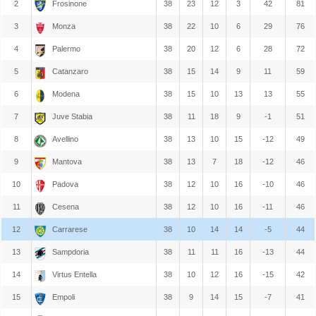
2
Frosinone
38
23
12
3
42
81
3
Monza
38
22
10
6
29
76
4
Palermo
38
20
12
6
28
72
5
Catanzaro
38
15
14
9
11
59
6
Modena
38
15
10
13
13
55
7
Juve Stabia
38
11
18
9
-1
51
8
Avellino
38
13
10
15
-12
49
9
Mantova
38
13
7
18
-12
46
10
Padova
38
12
10
16
-10
46
11
Cesena
38
12
10
16
-11
46
12
Carrarese
38
10
14
14
-5
44
13
Sampdoria
38
11
11
16
-13
44
14
Virtus Entella
38
10
12
16
-15
42
15
Empoli
38
9
14
15
-7
41