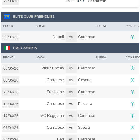
Bari
0 : 3
Carrarese
22/03/26
ELITE CLUB FRIENDLIES
FECHA
LOCAL
FUERA
CONSEJ
vs
Napoli
Carrarese
26/07/26
ITALY SERIE B
FECHA
LOCAL
FUERA
CONSEJ
vs
Virtus Entella
Carrarese
08/05/26
vs
Carrarese
Cesena
01/05/26
vs
Frosinone
Carrarese
25/04/26
vs
Carrarese
Pescara
19/04/26
vs
AC Reggiana
Carrarese
12/04/26
vs
Carrarese
Spezia
06/04/26
vs
Bari
Carrarese
22/03/26