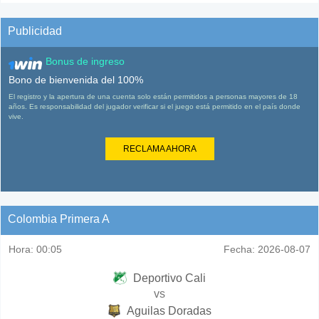
Publicidad
Bonus de ingreso
Bono de bienvenida del 100%
El registro y la apertura de una cuenta solo están permitidos a personas mayores de 18
años. Es responsabilidad del jugador verificar si el juego está permitido en el país donde
vive.
RECLAMA AHORA
Colombia Primera A
Hora:
00:05
Fecha:
2026-08-07
Deportivo Cali
vs
Aguilas Doradas