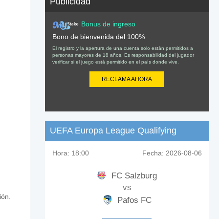
Publicidad
Bonus de ingreso
Bono de bienvenida del 100%
El registro y la apertura de una cuenta solo están permitidos a
personas mayores de 18 años. Es responsabilidad del jugador
verificar si el juego está permitido en el país donde vive.
RECLAMA AHORA
UEFA Europa League Qualifying
Hora:
18:00
Fecha:
2026-08-06
FC Salzburg
vs
ión.
Pafos FC