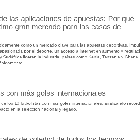
de las aplicaciones de apuestas: Por qué
óximo gran mercado para las casas de
ápidamente como un mercado clave para las apuestas deportivas, impu
 apasionada por el deporte, un acceso a internet en aumento y regulac
y Sudáfrica lideran la industria, países como Kenia, Tanzania y Ghana
rápidamente.
s con más goles internacionales
 de los 10 futbolistas con más goles internacionales, analizando récord
acto en la selección nacional y legado.
ates de voleibol de todos los tiempos