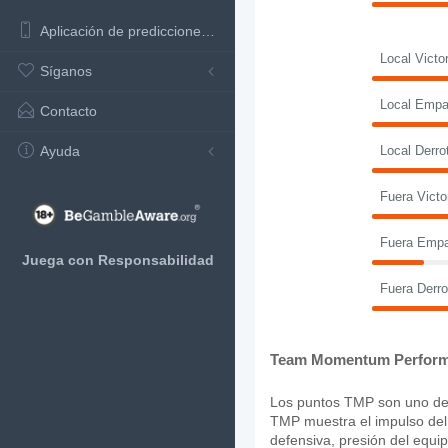
Aplicación de predicciones de fútbol
Local Victo
Síganos
Local Empa
Contacto
Ayuda
Local Derro
Fuera Victo
Fuera Emp
Juega con Responsabilidad
Fuera Derro
Team Momentum Perform
Los puntos TMP son uno de 
TMP muestra el impulso del 
defensiva, presión del equi