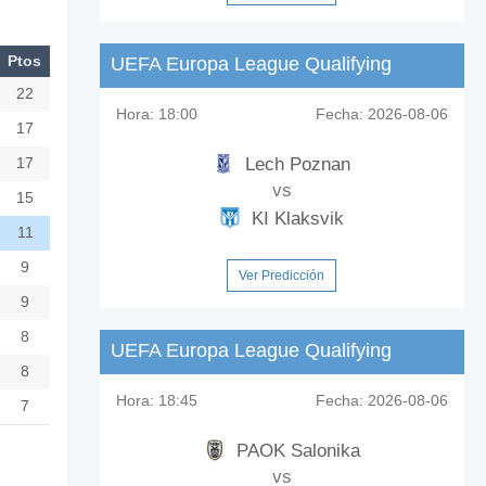
Ptos
UEFA Europa League Qualifying
22
Hora:
18:00
Fecha:
2026-08-06
17
17
Lech Poznan
vs
15
KI Klaksvik
11
9
Ver Predicción
9
8
UEFA Europa League Qualifying
8
Hora:
18:45
Fecha:
2026-08-06
7
PAOK Salonika
vs