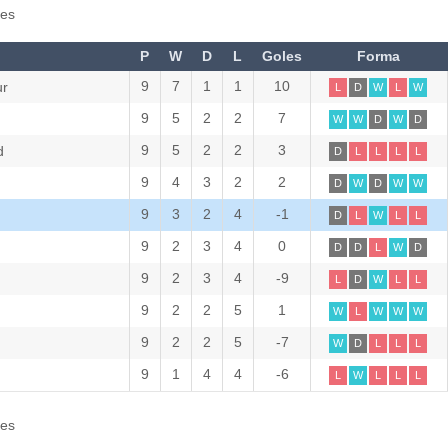
nes
P
W
D
L
Goles
Forma
9
7
1
1
10
ur
L
D
W
L
W
9
5
2
2
7
W
W
D
W
D
9
5
2
2
3
d
D
L
L
L
L
9
4
3
2
2
D
W
D
W
W
9
3
2
4
-1
D
L
W
L
L
9
2
3
4
0
D
D
L
W
D
9
2
3
4
-9
L
D
W
L
L
9
2
2
5
1
W
L
W
W
W
9
2
2
5
-7
W
D
L
L
L
9
1
4
4
-6
L
W
L
L
L
nes