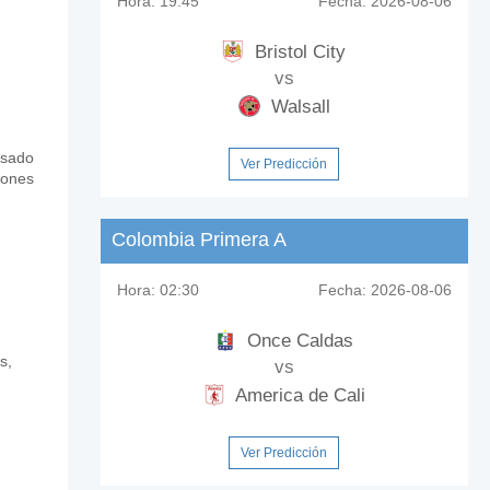
Hora:
19:45
Fecha:
2026-08-06
Bristol City
vs
Walsall
lsado
Ver Predicción
iones
Colombia Primera A
Hora:
02:30
Fecha:
2026-08-06
Once Caldas
s,
vs
America de Cali
Ver Predicción