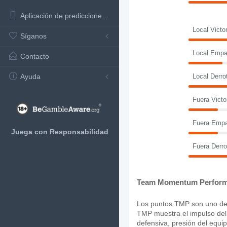
Aplicación de predicciones de fútbol
Local Victo
Síganos
Local Empa
Contacto
Ayuda
Local Derro
Fuera Victo
Fuera Emp
Juega con Responsabilidad
Fuera Derro
Team Momentum Perform
Los puntos TMP son uno de 
TMP muestra el impulso del 
defensiva, presión del equi