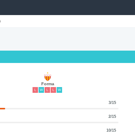
s
Forma
L
W
L
L
W
3/15
2/15
10/15