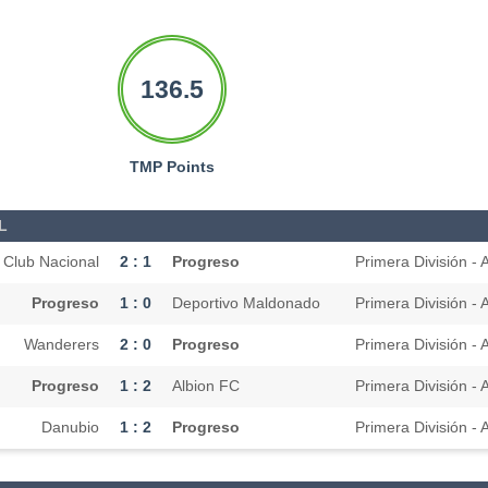
136.5
TMP Points
L
Club Nacional
2 : 1
Progreso
Progreso
1 : 0
Deportivo Maldonado
Wanderers
2 : 0
Progreso
Progreso
1 : 2
Albion FC
Danubio
1 : 2
Progreso