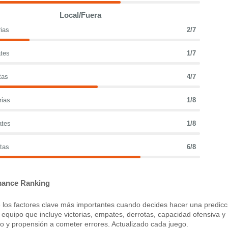
Local/Fuera
rias
2/7
tes
1/7
tas
4/7
rias
1/8
ates
1/8
tas
6/8
ance Ranking
los factores clave más importantes cuando decides hacer una predicc
equipo que incluye victorias, empates, derrotas, capacidad ofensiva y
po y propensión a cometer errores. Actualizado cada juego.