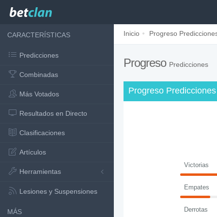
Inicio
Progreso Prediccione
CARACTERÍSTICAS
Predicciones
Progreso
Predicciones
Combinadas
Progreso Predicciones
Más Votados
Resultados en Directo
Clasificaciones
Artículos
Victorias
Herramientas
Empates
Lesiones y Suspensiones
Derrotas
MÁS