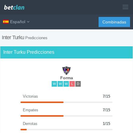
Español
Combinadas
Inter Turku
Predicciones
Inter Turku Predicciones
Forma
W
W
W
L
D
Victorias
7/15
Empates
7/15
Derrotas
1/15