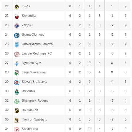
21
KuPS
6
1
4
1
1
7
22
Shkendija
6
2
1
3
-1
7
23
Zrinjski
6
2
1
3
-2
7
24
Sigma Olomouc
6
2
1
3
-2
7
25
Universitatea Craiova
6
2
1
3
-2
7
26
Lincoln Red Imps FC
6
2
1
3
-8
7
27
Dynamo Kyiv
6
2
0
4
0
6
28
Legia Warszawa
6
2
0
4
0
6
29
Slovan Bratislava
6
2
0
4
-4
6
30
Breidablik
6
1
2
3
-5
5
31
Shamrock Rovers
6
1
1
4
-6
4
32
BK Hacken
6
0
3
3
-3
3
33
Hamrun Spartans
6
1
0
5
-7
3
34
Shelbourne
6
0
2
4
-7
2