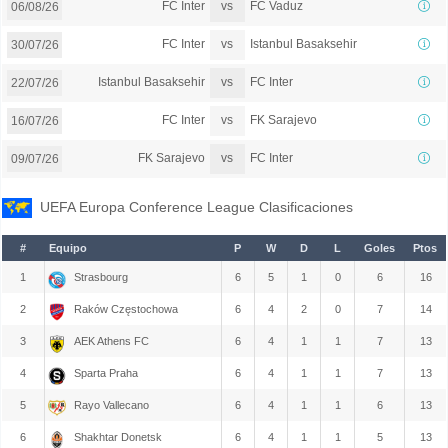
vs
FC Inter
FC Vaduz
06/08/26
vs
FC Inter
Istanbul Basaksehir
30/07/26
vs
Istanbul Basaksehir
FC Inter
22/07/26
vs
FC Inter
FK Sarajevo
16/07/26
vs
FK Sarajevo
FC Inter
09/07/26
UEFA Europa Conference League Clasificaciones
#
Equipo
P
W
D
L
Goles
Ptos
1
Strasbourg
6
5
1
0
6
16
2
Raków Częstochowa
6
4
2
0
7
14
3
AEK Athens FC
6
4
1
1
7
13
4
Sparta Praha
6
4
1
1
7
13
5
Rayo Vallecano
6
4
1
1
6
13
6
Shakhtar Donetsk
6
4
1
1
5
13