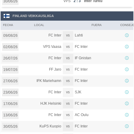
VPS
2 : 3
Inter Turku
30/06/26
FINLAND VEIKKAUSLIIGA
FECHA
LOCAL
FUERA
CONSEJ
vs
FC Inter
Lahti
09/08/26
vs
VPS Vaasa
FC Inter
02/08/26
vs
FC Inter
IF Gnistan
26/07/26
vs
FF Jaro
FC Inter
19/07/26
vs
IFK Mariehamn
FC Inter
27/06/26
vs
FC Inter
SJK
23/06/26
vs
HJK Helsinki
FC Inter
17/06/26
vs
FC Inter
AC Oulu
13/06/26
vs
KuPS Kuopio
FC Inter
30/05/26