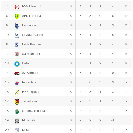
7
FSV Mainz 05
6
4
1
1
4
13
8
AEK Larnaca
6
3
3
0
6
12
9
Lausanne
6
3
2
1
3
11
10
Crystal Palace
6
3
1
2
5
10
11
Lech Poznan
6
3
1
2
4
10
12
Samsunspor
6
3
1
2
4
10
13
Celje
6
3
1
2
1
10
14
AZ Alkmaar
6
3
1
2
0
10
15
Fiorentina
6
3
0
3
3
9
16
HNK Rijeka
6
2
3
1
3
9
17
Jagiellonia
6
2
3
1
1
9
18
Omonia Nicosia
6
2
2
2
1
8
19
FC Noah
6
2
2
2
-1
8
20
Drita
6
2
2
2
-4
8