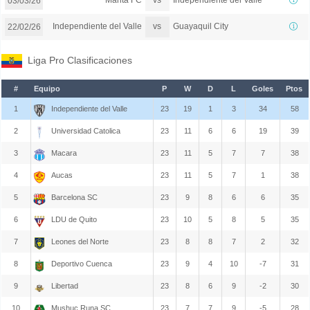
Manta FC
Independiente del Valle
03/03/26
vs
Independiente del Valle
Guayaquil City
22/02/26
Liga Pro Clasificaciones
#
Equipo
P
W
D
L
Goles
Ptos
1
Independiente del Valle
23
19
1
3
34
58
2
Universidad Catolica
23
11
6
6
19
39
3
Macara
23
11
5
7
7
38
4
Aucas
23
11
5
7
1
38
5
Barcelona SC
23
9
8
6
6
35
6
LDU de Quito
23
10
5
8
5
35
7
Leones del Norte
23
8
8
7
2
32
8
Deportivo Cuenca
23
9
4
10
-7
31
9
Libertad
23
8
6
9
-2
30
10
Mushuc Runa SC
23
7
7
9
-5
28