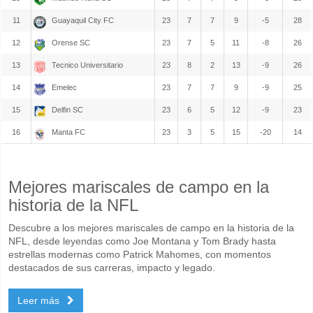
11
Guayaquil City FC
23
7
7
9
-5
28
12
Orense SC
23
7
5
11
-8
26
13
Tecnico Universitario
23
8
2
13
-9
26
14
Emelec
23
7
7
9
-9
25
15
Delfin SC
23
6
5
12
-9
23
16
Manta FC
23
3
5
15
-20
14
Mejores mariscales de campo en la
historia de la NFL
Descubre a los mejores mariscales de campo en la historia de la
NFL, desde leyendas como Joe Montana y Tom Brady hasta
estrellas modernas como Patrick Mahomes, con momentos
destacados de sus carreras, impacto y legado.
Leer más