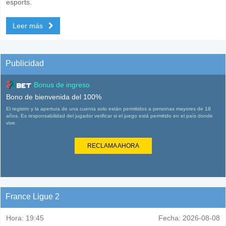
esports.
Leer más
Publicidad
Bonus de ingreso
Bono de bienvenida del 100%
El registro y la apertura de una cuenta solo están permitidos a personas mayores de 18
años. Es responsabilidad del jugador verificar si el juego está permitido en el país donde
vive.
RECLAMA AHORA
France Ligue 2
Hora:
19:45
Fecha:
2026-08-08