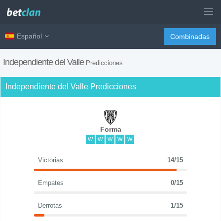
Español
Combinadas
Independiente del Valle
Predicciones
Independiente del Valle Predicciones
Forma
W
W
W
W
W
Victorias
14/15
Empates
0/15
Derrotas
1/15