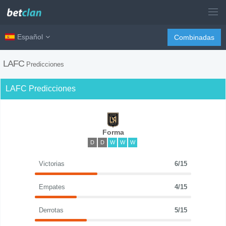
Español
Combinadas
LAFC
Predicciones
LAFC Predicciones
Forma
D
D
W
W
W
Victorias
6/15
Empates
4/15
Derrotas
5/15