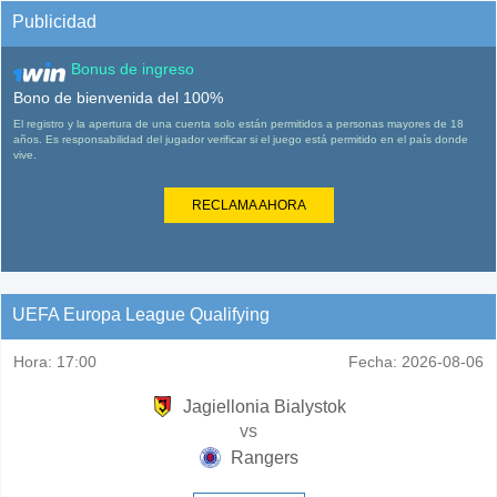
Publicidad
Bonus de ingreso
Bono de bienvenida del 100%
El registro y la apertura de una cuenta solo están permitidos a personas mayores de 18
años. Es responsabilidad del jugador verificar si el juego está permitido en el país donde
vive.
RECLAMA AHORA
UEFA Europa League Qualifying
Hora:
17:00
Fecha:
2026-08-06
Jagiellonia Bialystok
vs
Rangers