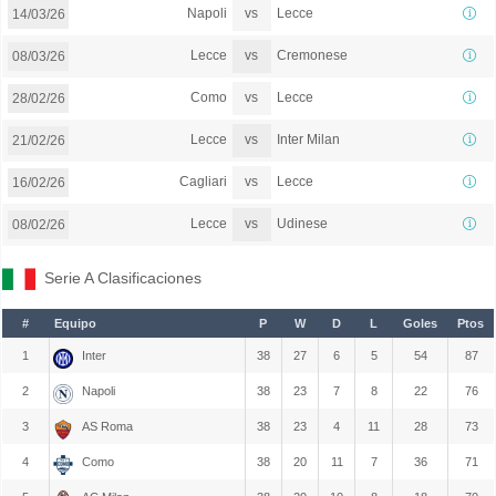
vs
Napoli
Lecce
14/03/26
vs
Lecce
Cremonese
08/03/26
vs
Como
Lecce
28/02/26
vs
Lecce
Inter Milan
21/02/26
vs
Cagliari
Lecce
16/02/26
vs
Lecce
Udinese
08/02/26
Serie A Clasificaciones
#
Equipo
P
W
D
L
Goles
Ptos
1
Inter
38
27
6
5
54
87
2
Napoli
38
23
7
8
22
76
3
AS Roma
38
23
4
11
28
73
4
Como
38
20
11
7
36
71