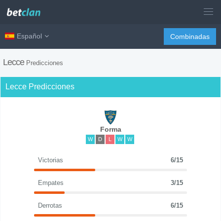
Español
Combinadas
Lecce
Predicciones
Lecce Predicciones
Forma
W
D
L
W
W
Victorias
6/15
Empates
3/15
Derrotas
6/15