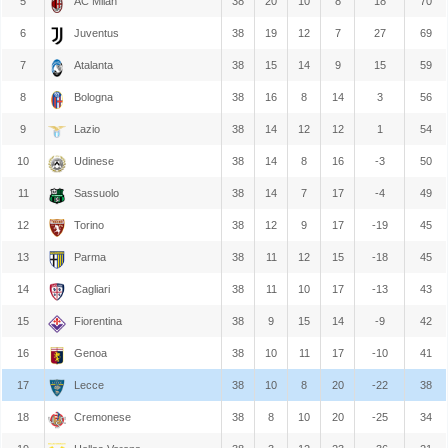
5
AC Milan
38
20
10
8
18
70
6
Juventus
38
19
12
7
27
69
7
Atalanta
38
15
14
9
15
59
8
Bologna
38
16
8
14
3
56
9
Lazio
38
14
12
12
1
54
10
Udinese
38
14
8
16
-3
50
11
Sassuolo
38
14
7
17
-4
49
12
Torino
38
12
9
17
-19
45
13
Parma
38
11
12
15
-18
45
14
Cagliari
38
11
10
17
-13
43
15
Fiorentina
38
9
15
14
-9
42
16
Genoa
38
10
11
17
-10
41
17
Lecce
38
10
8
20
-22
38
18
Cremonese
38
8
10
20
-25
34