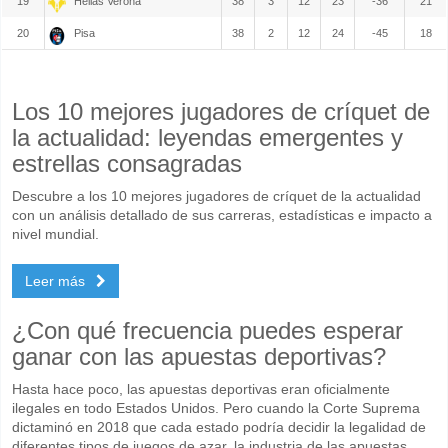
19
Hellas Verona
38
3
12
23
-36
21
20
Pisa
38
2
12
24
-45
18
Los 10 mejores jugadores de críquet de
la actualidad: leyendas emergentes y
estrellas consagradas
Descubre a los 10 mejores jugadores de críquet de la actualidad
con un análisis detallado de sus carreras, estadísticas e impacto a
nivel mundial.
Leer más
¿Con qué frecuencia puedes esperar
ganar con las apuestas deportivas?
Hasta hace poco, las apuestas deportivas eran oficialmente
ilegales en todo Estados Unidos. Pero cuando la Corte Suprema
dictaminó en 2018 que cada estado podría decidir la legalidad de
diferentes tipos de juegos de azar, la industria de las apuestas