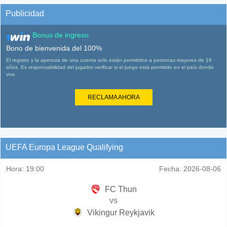
Publicidad
Bonus de ingreso
Bono de bienvenida del 100%
El registro y la apertura de una cuenta solo están permitidos a personas mayores de 18
años. Es responsabilidad del jugador verificar si el juego está permitido en el país donde
vive.
RECLAMA AHORA
UEFA Europa League Qualifying
Hora:
19:00
Fecha:
2026-08-06
FC Thun
vs
Vikingur Reykjavik