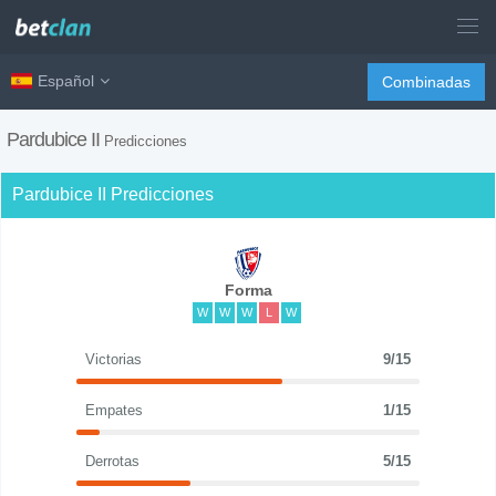
Español
Combinadas
Pardubice II
Predicciones
Pardubice II Predicciones
Forma
W
W
W
L
W
Victorias
9/15
Empates
1/15
Derrotas
5/15