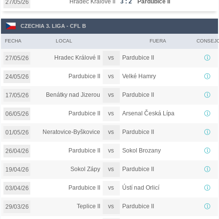
Hradec Králové II
3 : 2
Pardubice II
27/05/26
CZECHIA 3. LIGA - CFL B
FECHA
LOCAL
FUERA
CONSEJ
vs
Hradec Králové II
Pardubice II
27/05/26
vs
Pardubice II
Velké Hamry
24/05/26
vs
Benátky nad Jizerou
Pardubice II
17/05/26
vs
Pardubice II
Arsenal Česká Lípa
06/05/26
vs
Neratovice-Byškovice
Pardubice II
01/05/26
vs
Pardubice II
Sokol Brozany
26/04/26
vs
Sokol Zápy
Pardubice II
19/04/26
vs
Pardubice II
Ústí nad Orlicí
03/04/26
vs
Teplice II
Pardubice II
29/03/26