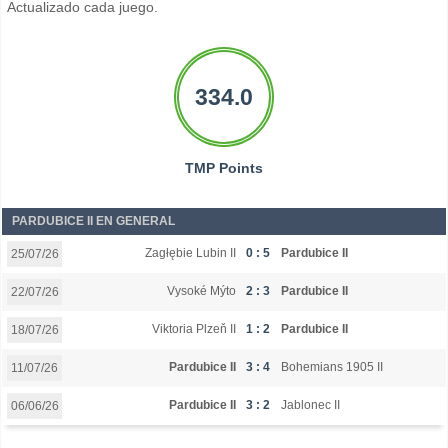
Actualizado cada juego.
334.0
TMP Points
PARDUBICE II EN GENERAL
Zagłębie Lubin II
0 : 5
Pardubice II
25/07/26
Vysoké Mýto
2 : 3
Pardubice II
22/07/26
Viktoria Plzeň II
1 : 2
Pardubice II
18/07/26
Pardubice II
3 : 4
Bohemians 1905 II
11/07/26
Pardubice II
3 : 2
Jablonec II
06/06/26