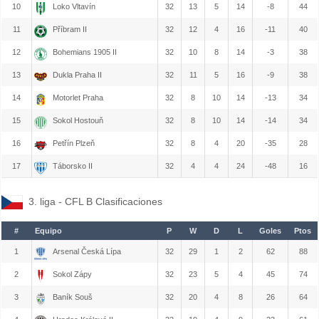
10
Loko Vltavín
32
13
5
14
-8
44
11
Příbram II
32
12
4
16
-11
40
12
Bohemians 1905 II
32
10
8
14
-3
38
13
Dukla Praha II
32
11
5
16
-9
38
14
Motorlet Praha
32
8
10
14
-13
34
15
Sokol Hostouň
32
8
10
14
-14
34
16
Petřín Plzeň
32
8
4
20
-35
28
17
Táborsko II
32
4
4
24
-48
16
3. liga - CFL B Clasificaciones
#
Equipo
P
W
D
L
Goles
Ptos
1
Arsenal Česká Lípa
32
29
1
2
62
88
2
Sokol Zápy
32
23
5
4
45
74
3
Baník Souš
32
20
4
8
26
64