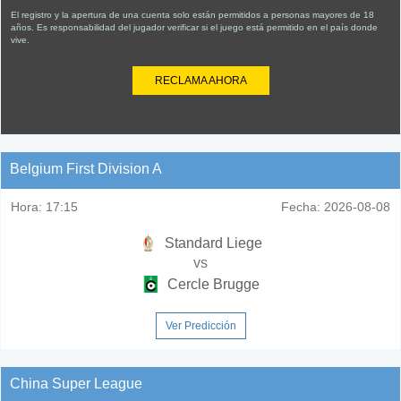
El registro y la apertura de una cuenta solo están permitidos a personas mayores de 18
años. Es responsabilidad del jugador verificar si el juego está permitido en el país donde
vive.
RECLAMA AHORA
Belgium First Division A
Hora:
17:15
Fecha:
2026-08-08
Standard Liege
vs
Cercle Brugge
Ver Predicción
China Super League