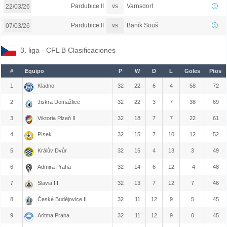
vs
Pardubice II
Varnsdorf
22/03/26
vs
Pardubice II
Baník Souš
07/03/26
3. liga - CFL B Clasificaciones
#
Equipo
P
W
D
L
Goles
Ptos
1
Kladno
32
22
6
4
58
72
2
Jiskra Domažlice
32
22
3
7
38
69
3
Viktoria Plzeň II
32
18
7
7
22
61
4
Písek
32
15
7
10
12
52
5
Králův Dvůr
32
15
4
13
3
49
6
Admira Praha
32
14
6
12
-4
48
7
Slavia III
32
13
7
12
7
46
8
České Budějovice II
32
11
12
9
5
45
9
Aritma Praha
32
11
12
9
0
45