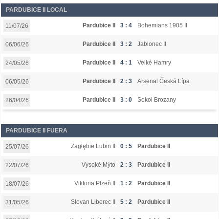
PARDUBICE II LOCAL
Pardubice II
3 : 4
Bohemians 1905 II
11/07/26
Pardubice II
3 : 2
Jablonec II
06/06/26
Pardubice II
4 : 1
Velké Hamry
24/05/26
Pardubice II
2 : 3
Arsenal Česká Lípa
06/05/26
Pardubice II
3 : 0
Sokol Brozany
26/04/26
PARDUBICE II FUERA
Zagłębie Lubin II
0 : 5
Pardubice II
25/07/26
Vysoké Mýto
2 : 3
Pardubice II
22/07/26
Viktoria Plzeň II
1 : 2
Pardubice II
18/07/26
Slovan Liberec II
5 : 2
Pardubice II
31/05/26