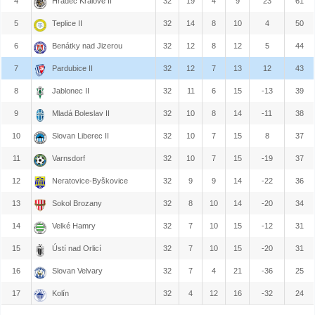
4
Hradec Králové II
32
19
4
9
23
61
5
Teplice II
32
14
8
10
4
50
6
Benátky nad Jizerou
32
12
8
12
5
44
7
Pardubice II
32
12
7
13
12
43
8
Jablonec II
32
11
6
15
-13
39
9
Mladá Boleslav II
32
10
8
14
-11
38
10
Slovan Liberec II
32
10
7
15
8
37
11
Varnsdorf
32
10
7
15
-19
37
12
Neratovice-Byškovice
32
9
9
14
-22
36
13
Sokol Brozany
32
8
10
14
-20
34
14
Velké Hamry
32
7
10
15
-12
31
15
Ústí nad Orlicí
32
7
10
15
-20
31
16
Slovan Velvary
32
7
4
21
-36
25
17
Kolín
32
4
12
16
-32
24