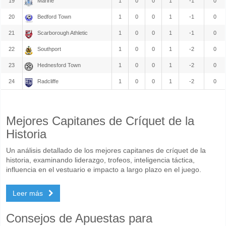
19
Marine
1
0
0
1
-1
0
20
Bedford Town
1
0
0
1
-1
0
21
Scarborough Athletic
1
0
0
1
-1
0
22
Southport
1
0
0
1
-2
0
23
Hednesford Town
1
0
0
1
-2
0
24
Radcliffe
1
0
0
1
-2
0
Mejores Capitanes de Críquet de la
Historia
Un análisis detallado de los mejores capitanes de críquet de la
historia, examinando liderazgo, trofeos, inteligencia táctica,
influencia en el vestuario e impacto a largo plazo en el juego.
Leer más
Consejos de Apuestas para