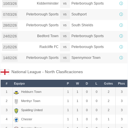
vs
Kidderminster
Peterborough Sports
10/03/26
vs
Peterborough Sports
Southport
07/03/26
vs
Peterborough Sports
South Shields
28/02/26
vs
Bedford Town
Peterborough Sports
24/02/26
vs
Radcliffe FC
Peterborough Sports
21/02/26
vs
Peterborough Sports
Spennymoor Town
14/02/26
National League - North Clasificaciones
#
Equipo
P
W
D
L
Goles
Ptos
1
Hebburn Town
1
1
0
0
2
3
2
Merthyr Town
1
1
0
0
2
3
3
Spalding United
1
1
0
0
2
3
4
Chester
1
1
0
0
1
3