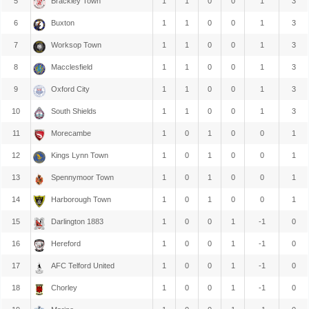
5
Brackley Town
1
1
0
0
1
3
6
Buxton
1
1
0
0
1
3
7
Worksop Town
1
1
0
0
1
3
8
Macclesfield
1
1
0
0
1
3
9
Oxford City
1
1
0
0
1
3
10
South Shields
1
1
0
0
1
3
11
Morecambe
1
0
1
0
0
1
12
Kings Lynn Town
1
0
1
0
0
1
13
Spennymoor Town
1
0
1
0
0
1
14
Harborough Town
1
0
1
0
0
1
15
Darlington 1883
1
0
0
1
-1
0
16
Hereford
1
0
0
1
-1
0
17
AFC Telford United
1
0
0
1
-1
0
18
Chorley
1
0
0
1
-1
0