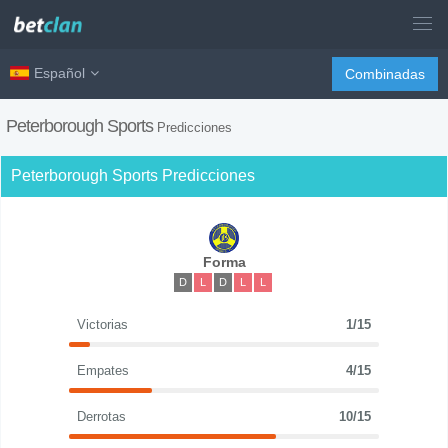
Español
Combinadas
Peterborough Sports
Predicciones
Peterborough Sports Predicciones
Forma
D
L
D
L
L
Victorias
1/15
Empates
4/15
Derrotas
10/15