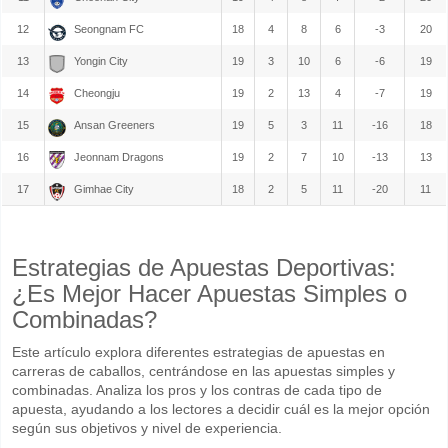
12
Seongnam FC
18
4
8
6
-3
20
13
Yongin City
19
3
10
6
-6
19
14
Cheongju
19
2
13
4
-7
19
15
Ansan Greeners
19
5
3
11
-16
18
16
Jeonnam Dragons
19
2
7
10
-13
13
17
Gimhae City
18
2
5
11
-20
11
Estrategias de Apuestas Deportivas:
¿Es Mejor Hacer Apuestas Simples o
Combinadas?
Este artículo explora diferentes estrategias de apuestas en
carreras de caballos, centrándose en las apuestas simples y
combinadas. Analiza los pros y los contras de cada tipo de
apuesta, ayudando a los lectores a decidir cuál es la mejor opción
según sus objetivos y nivel de experiencia.