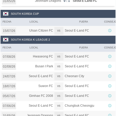
Jeonnam Dragons
0 : 1
Seoul E-Land FC
31/05/26
SOUTH KOREA CUP
FECHA
LOCAL
FUERA
CONSEJ
vs
Ulsan Citizen FC
Seoul E-Land FC
15/07/26
SOUTH KOREA K LEAGUE 2
FECHA
LOCAL
FUERA
CONSEJ
vs
Hwaseong FC
Seoul E-Land FC
07/08/26
vs
Busan I Park
Seoul E-Land FC
02/08/26
vs
Seoul E-Land FC
Cheonan City
24/07/26
vs
Suwon FC
Seoul E-Land FC
18/07/26
vs
Gimhae FC 2008
Seoul E-Land FC
05/07/26
vs
Seoul E-Land FC
Chungbuk Cheongju
07/06/26
vs
Jeonnam Dragons
Seoul E-Land FC
31/05/26