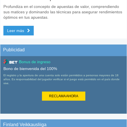
Profundiza en el concepto de apuestas de valor, comprendiendo
sus matices y dominando las técnicas para asegurar rendimientos
óptimos en tus apuestas.
Leer más
Publicidad
Bonus de ingreso
Bono de bienvenida del 100%
El registro y la apertura de una cuenta solo están permitidos a personas mayores de 18
años. Es responsabilidad del jugador verificar si el juego está permitido en el país donde
vive.
RECLAMA AHORA
Finland Veikkausliiga