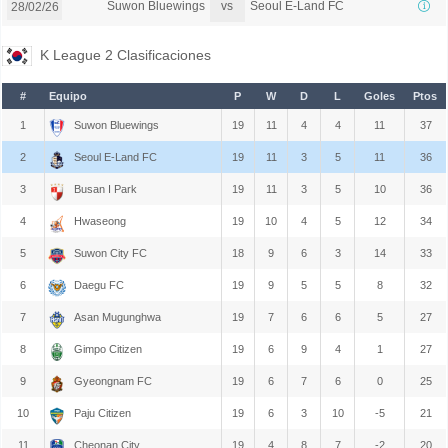
vs
Suwon Bluewings
Seoul E-Land FC
28/02/26
K League 2 Clasificaciones
#
Equipo
P
W
D
L
Goles
Ptos
1
Suwon Bluewings
19
11
4
4
11
37
2
Seoul E-Land FC
19
11
3
5
11
36
3
Busan I Park
19
11
3
5
10
36
4
Hwaseong
19
10
4
5
12
34
5
Suwon City FC
18
9
6
3
14
33
6
Daegu FC
19
9
5
5
8
32
7
Asan Mugunghwa
19
7
6
6
5
27
8
Gimpo Citizen
19
6
9
4
1
27
9
Gyeongnam FC
19
6
7
6
0
25
10
Paju Citizen
19
6
3
10
-5
21
11
Cheonan City
19
4
8
7
-2
20