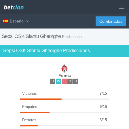
Español
Combinadas
Sepsi OSK Sfantu Gheorghe
Predicciones
Sepsi OSK Sfantu Gheorghe Predicciones
Forma
D
W
L
D
D
Victorias
7/15
Empates
5/15
Derrotas
3/15