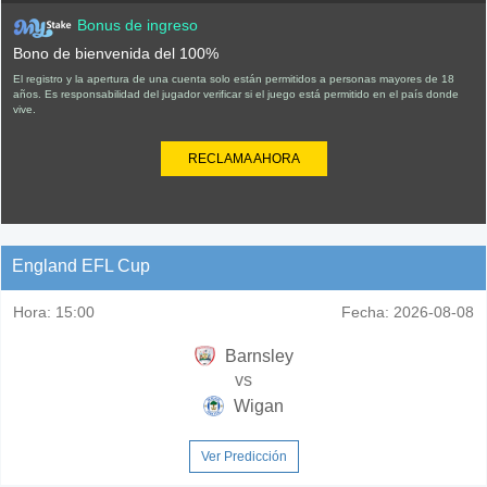
Bonus de ingreso
Bono de bienvenida del 100%
El registro y la apertura de una cuenta solo están permitidos a personas mayores de 18
años. Es responsabilidad del jugador verificar si el juego está permitido en el país donde
vive.
RECLAMA AHORA
England EFL Cup
Hora:
15:00
Fecha:
2026-08-08
Barnsley
vs
Wigan
Ver Predicción