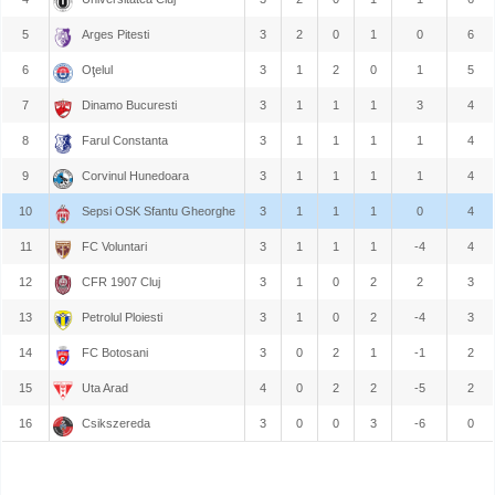
5
Arges Pitesti
3
2
0
1
0
6
6
Oţelul
3
1
2
0
1
5
7
Dinamo Bucuresti
3
1
1
1
3
4
8
Farul Constanta
3
1
1
1
1
4
9
Corvinul Hunedoara
3
1
1
1
1
4
10
Sepsi OSK Sfantu Gheorghe
3
1
1
1
0
4
11
FC Voluntari
3
1
1
1
-4
4
12
CFR 1907 Cluj
3
1
0
2
2
3
13
Petrolul Ploiesti
3
1
0
2
-4
3
14
FC Botosani
3
0
2
1
-1
2
15
Uta Arad
4
0
2
2
-5
2
16
Csikszereda
3
0
0
3
-6
0