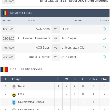
Bihor Oradea
3 : 2
Sepsi OSK Sfantu Gheorghe
23/04/26
ROMANIA LIGA I
FECHA
LOCAL
FUERA
CONSEJ
vs
ACS Sepsi
FCSB
10/08/26
vs
CS Corvinul Hunedoara
ACS Sepsi
02/08/26
vs
ACS Sepsi
Universitatea Cluj
26/07/26
vs
Rapid Bucuresti
ACS Sepsi
20/07/26
Liga I Clasificaciones
#
Equipo
P
W
D
L
Goles
Ptos
1
Rapid
4
2
2
0
3
8
2
FCSB
3
2
1
0
4
7
3
Universitatea Craiova
3
2
0
1
4
6
4
Universitatea Cluj
3
2
0
1
1
6