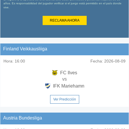
años. Es responsabilidad del jugador verificar si el juego está permitido en el país donde
vive.
RECLAMA AHORA
Finland Veikkausliiga
Hora:
16:00
Fecha:
2026-08-09
FC Ilves
vs
IFK Mariehamn
Ver Predicción
Austria Bundesliga