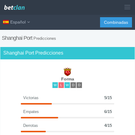
Español
Combinadas
Shanghai Port
Predicciones
Shanghai Port Predicciones
Forma
W
L
W
D
D
Victorias
5/15
Empates
6/15
Derrotas
4/15