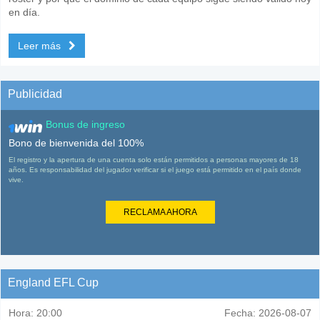
en día.
Leer más
Publicidad
Bonus de ingreso
Bono de bienvenida del 100%
El registro y la apertura de una cuenta solo están permitidos a personas mayores de 18
años. Es responsabilidad del jugador verificar si el juego está permitido en el país donde
vive.
RECLAMA AHORA
England EFL Cup
Hora:
20:00
Fecha:
2026-08-07