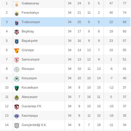
1
Galatasaray
34
24
5
5
47
77
2
Fenerbahçe
34
21
11
2
40
74
3
Trabzonspor
34
20
9
5
22
69
4
Beşiktaş
34
17
9
8
19
60
5
Başakşehir
34
16
9
9
23
57
6
Göztepe
34
14
13
7
10
55
7
Samsunspor
34
13
12
9
1
51
8
Rizespor
34
10
11
13
-6
41
9
Konyaspor
34
10
10
14
-7
40
10
Kocaelispor
34
9
10
15
-12
37
11
Alanyaspor
34
7
16
11
0
37
12
Gaziantep FK
34
9
10
15
-15
37
13
Kasımpaşa
34
8
11
15
-16
35
14
Gençlerbirliği S.K.
34
9
7
18
-11
34