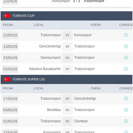
Alanyaspor
1 : 1
Trabzonspor
11/04/26
TÜRKIYE CUP
FECHA
LOCAL
FUERA
CONSEJ
vs
Trabzonspor
Konyaspor
22/05/26
vs
Genclerbirligi
Trabzonspor
13/05/26
vs
Samsunspor
Trabzonspor
23/04/26
vs
Istanbul Basaksehir
Trabzonspor
03/03/26
TÜRKIYE SUPER LIG
FECHA
LOCAL
FUERA
CONSEJ
vs
Trabzonspor
Genclerbirligi
17/05/26
vs
Besiktas
Trabzonspor
09/05/26
vs
Trabzonspor
Goztepe
02/05/26
vs
Konyaspor
Trabzonspor
27/04/26