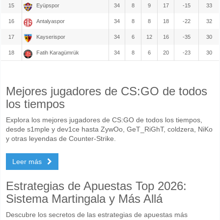
15
Eyüpspor
34
8
9
17
-15
33
16
Antalyaspor
34
8
8
18
-22
32
17
Kayserispor
34
6
12
16
-35
30
18
Fatih Karagümrük
34
8
6
20
-23
30
Mejores jugadores de CS:GO de todos
los tiempos
Explora los mejores jugadores de CS:GO de todos los tiempos,
desde s1mple y dev1ce hasta ZywOo, GeT_RiGhT, coldzera, NiKo
y otras leyendas de Counter-Strike.
Leer más
Estrategias de Apuestas Top 2026:
Sistema Martingala y Más Allá
Descubre los secretos de las estrategias de apuestas más