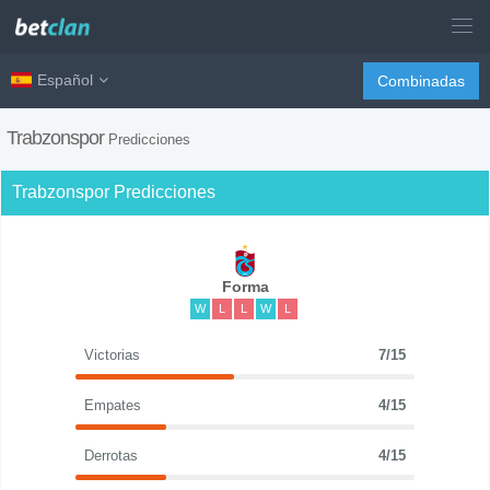
Español
Combinadas
Trabzonspor
Predicciones
Trabzonspor Predicciones
Forma
W
L
L
W
L
Victorias
7/15
Empates
4/15
Derrotas
4/15