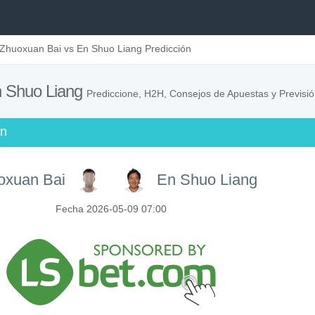
Zhuoxuan Bai vs En Shuo Liang Predicción
n Shuo Liang
Prediccione, H2H, Consejos de Apuestas y Previsió
ón
oxuan Bai
En Shuo Liang
Fecha 2026-05-09 07:00