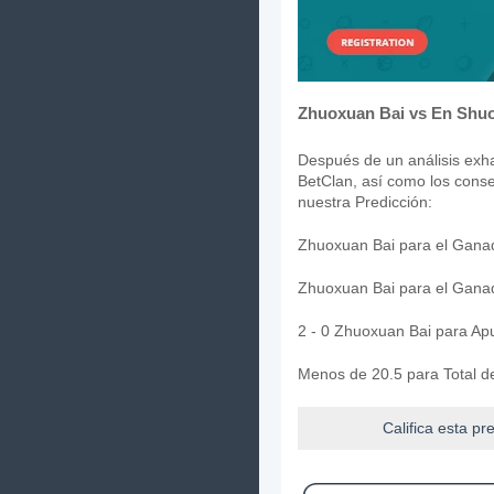
Zhuoxuan Bai vs En Shuo
Después de un análisis exhau
BetClan, así como los conse
nuestra Predicción:
Zhuoxuan Bai para el Ganad
Zhuoxuan Bai para el Ganad
2 - 0 Zhuoxuan Bai para Apu
Menos de 20.5 para Total d
Califica esta pr