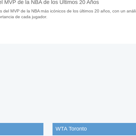
l MVP de la NBA de los Últimos 20 Años
 del MVP de la NBA más icónicos de los últimos 20 años, con un análi
ortancia de cada jugador.
WTA Toronto