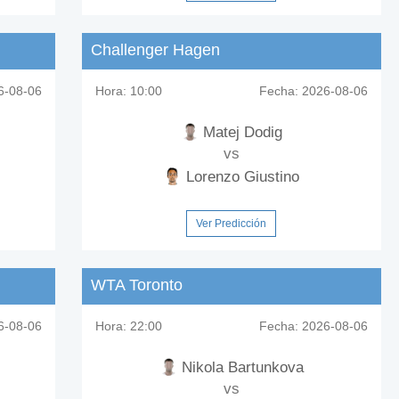
Challenger Hagen
-08-06
Hora:
10:00
Fecha:
2026-08-06
Matej Dodig
vs
Lorenzo Giustino
Ver Predicción
WTA Toronto
-08-06
Hora:
22:00
Fecha:
2026-08-06
Nikola Bartunkova
vs