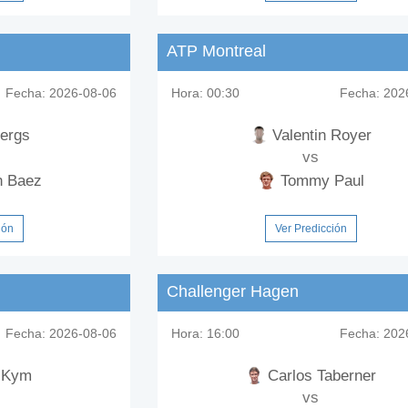
ATP Montreal
Fecha:
2026-08-06
Hora:
00:30
Fecha:
2026
ergs
Valentin Royer
vs
n Baez
Tommy Paul
ión
Ver Predicción
Challenger Hagen
Fecha:
2026-08-06
Hora:
16:00
Fecha:
2026
 Kym
Carlos Taberner
vs