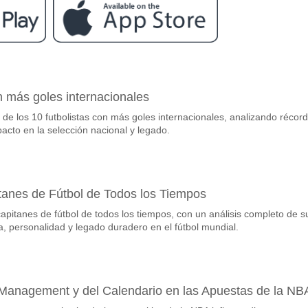
ram
 entre Zhuoxuan Bai v En Shuo Liang?
 más goles internacionales
Bai v En Shuo Liang 09 May 2026 07:00 UK time.
 de los 10 futbolistas con más goles internacionales, analizando récord
vorito para ganar entre Zhuoxuan Bai v En Shuo Liang?
acto en la selección nacional y legado.
or del partido, con una probabilidad de 29%
tanes de Fútbol de Todos los Tiempos
pitanes de fútbol de todos los tiempos, con un análisis completo de s
ia, personalidad y legado duradero en el fútbol mundial.
 Management y del Calendario en las Apuestas de la NB