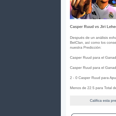
Casper Ruud vs Jiri Lehe
Después de un análisis exhau
BetClan, así como los consej
nuestra Predicción:
Casper Ruud para el Ganado
Casper Ruud para el Ganado
2 - 0 Casper Ruud para Apue
Menos de 22.5 para Total d
Califica esta pr