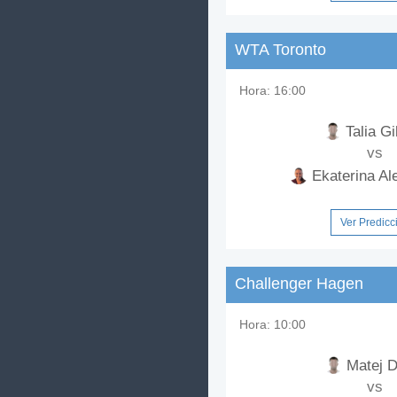
WTA Toronto
Hora:
16:00
Talia G
vs
Ekaterina Al
Ver Predicc
Challenger Hagen
Hora:
10:00
Matej D
vs