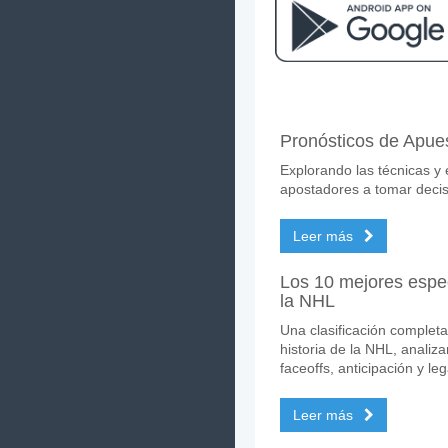
Facebook
Telegram
Instag
Cuando es el partido 
Pronósticos de Apue
El partido entre Casper Ruu
Explorando las técnicas y 
Quién es el equipo fa
apostadores a tomar deci
Casper Ruud para el Ganado
Leer más
Los 10 mejores especi
la NHL
Una clasificación completa
historia de la NHL, analiz
faceoffs, anticipación y le
Leer más