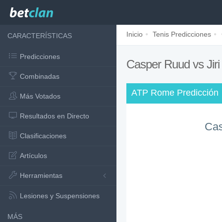
Inicio
Tenis Predicciones
CARACTERÍSTICAS
Predicciones
Casper Ruud vs Jir
Combinadas
ATP Rome Predicción
Más Votados
Resultados en Directo
Ca
Clasificaciones
Artículos
Herramientas
Lesiones y Suspensiones
MÁS