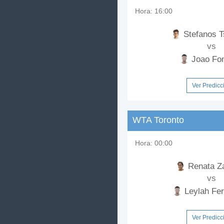
Hora:
16:00
Stefanos T
vs
Joao Fo
Ver Predicc
WTA Toronto
Hora:
00:00
Renata Z
vs
Leylah Fe
Ver Predicc