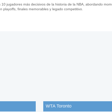
 10 jugadores más decisivos de la historia de la NBA, abordando mo
en playoffs, finales memorables y legado competitivo.
WTA Toronto