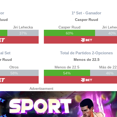
or
1º Set - Ganador
Ruud
Casper Ruud
Jiri Lehecka
Casper Ruud
Jiri Leh
37%
60%
40%
al Set
Total de Partidos 2-Opciones
er Ruud
Menos de 22.5
Otros
Menos de 22.5
Más de 22
58%
54%
46%
Advertisement