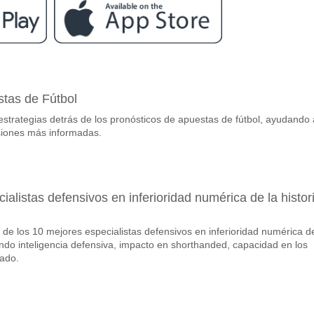
ram
entre Casper Ruud v Jiri Lehecka?
stas de Fútbol
d v Jiri Lehecka 10 May 2026 10:00 UK time.
estrategias detrás de los pronósticos de apuestas de fútbol, ayudando 
vorito para ganar entre Casper Ruud v Jiri Lehecka?
siones más informadas.
r del partido, con una probabilidad de 37%
alistas defensivos en inferioridad numérica de la histor
 de los 10 mejores especialistas defensivos en inferioridad numérica de
ando inteligencia defensiva, impacto en shorthanded, capacidad en los
gado.