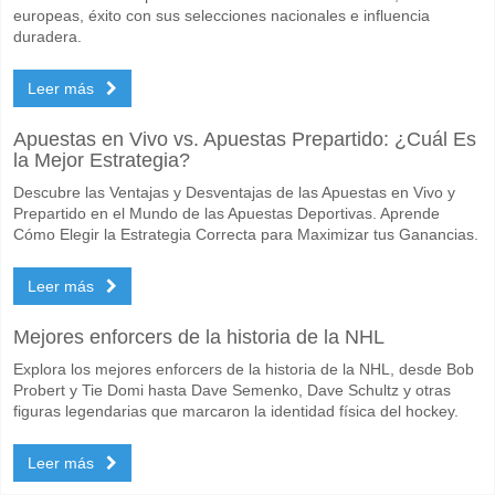
europeas, éxito con sus selecciones nacionales e influencia
duradera.
Leer más
Apuestas en Vivo vs. Apuestas Prepartido: ¿Cuál Es
la Mejor Estrategia?
Descubre las Ventajas y Desventajas de las Apuestas en Vivo y
Prepartido en el Mundo de las Apuestas Deportivas. Aprende
Cómo Elegir la Estrategia Correcta para Maximizar tus Ganancias.
Leer más
Mejores enforcers de la historia de la NHL
Explora los mejores enforcers de la historia de la NHL, desde Bob
Probert y Tie Domi hasta Dave Semenko, Dave Schultz y otras
figuras legendarias que marcaron la identidad física del hockey.
Leer más