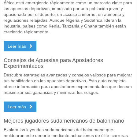
África está emergiendo rápidamente como un mercado clave para
las apuestas deportivas, impulsado por una población joven y
apasionada por el deporte, un acceso a internet en aumento y
regulaciones relajadas. Aunque Nigeria y Sudáfrica lideran la
industria, países como Kenia, Tanzania y Ghana también están
creciendo rápidamente.
Leer más
Consejos de Apuestas para Apostadores
Experimentados
Descubre estrategias avanzadas y consejos valiosos para mejorar
tus habilidades en las apuestas deportivas. Esta guía completa
ofrece información para apostadores experimentados que desean
maximizar sus ganancias y minimizar los riesgos.
Leer más
Mejores jugadores sudamericanos de balonmano
Explora las leyendas sudamericanas del balonmano que
moldearon este deporte mediante actuaciones de élite, carreras