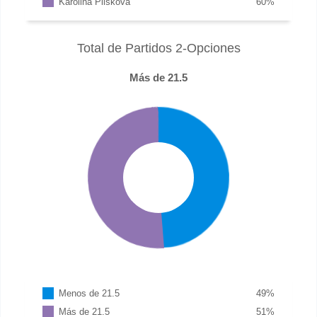
Karolina Pliskova
60
%
Total de Partidos 2-Opciones
Más de 21.5
Menos de 21.5
49
%
Más de 21.5
51
%