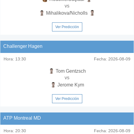
vs
Mihalikova/Nicholls
Ver Predicción
Challenger Hagen
Hora:
13:30
Fecha:
2026-08-09
Tom Gentzsch
vs
Jerome Kym
Ver Predicción
ATP Montreal MD
Hora:
20:30
Fecha:
2026-08-09