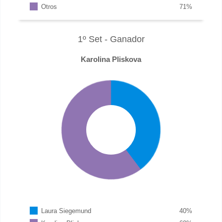
Otros
71
%
1º Set - Ganador
Karolina Pliskova
Laura Siegemund
40
%