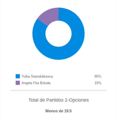
Yuliia Starodubtseva
85
%
Angela Fita Boluda
15
%
Total de Partidos 2-Opciones
Menos de 19.5