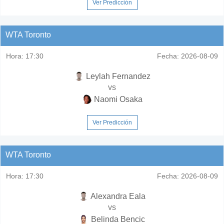
Ver Predicción
WTA Toronto
Hora:
17:30
Fecha:
2026-08-09
Leylah Fernandez
vs
Naomi Osaka
Ver Predicción
WTA Toronto
Hora:
17:30
Fecha:
2026-08-09
Alexandra Eala
vs
Belinda Bencic