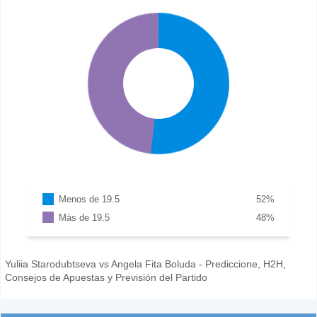
Menos de 19.5
52
%
Más de 19.5
48
%
Yuliia Starodubtseva vs Angela Fita Boluda - Prediccione, H2H,
Consejos de Apuestas y Previsión del Partido