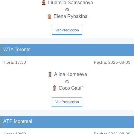
Liudmila Samsonova
vs
Elena Rybakina
Ver Predicción
WTA Toronto
Hora:
17:30
Fecha:
2026-08-09
Alina Korneeva
vs
Coco Gauff
Ver Predicción
ATP Montreal