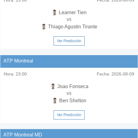
Hora:
19:00
Fecha:
2026-08-09
Learner Tien
vs
Thiago Agustin Tirante
Ver Predicción
ATP Montreal
Hora:
23:00
Fecha:
2026-08-09
Joao Fonseca
vs
Ben Shelton
Ver Predicción
ATP Montreal MD