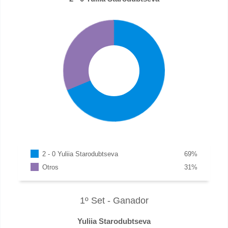
2 - 0 Yuliia Starodubtseva
69
%
Otros
31
%
1º Set - Ganador
Yuliia Starodubtseva