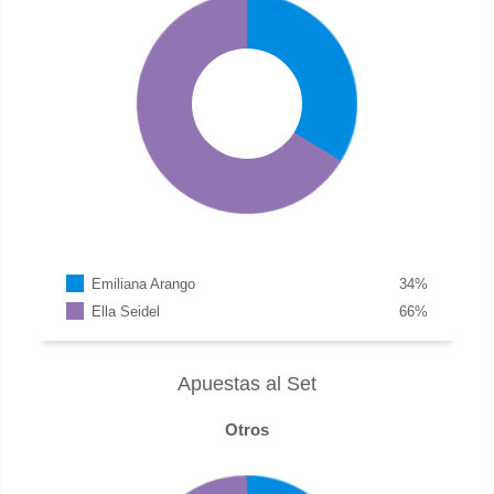
Emiliana Arango
34
%
Ella Seidel
66
%
Apuestas al Set
Otros