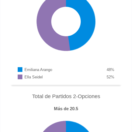
Emiliana Arango
48
%
Ella Seidel
52
%
Total de Partidos 2-Opciones
Más de 20.5