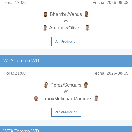
Hora:
19:00
Fecha:
2026-08-09
Bhambri/Venus
vs
Arribage/Olivetti
Ver Predicción
WTA Toronto WD
Hora:
21:00
Fecha:
2026-08-09
Perez/Schuurs
vs
Errani/Melichar-Martinez
Ver Predicción
WTA Toronto WD