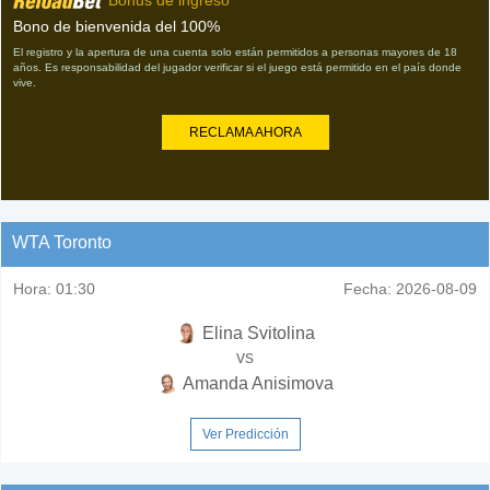
Bonus de ingreso
Bono de bienvenida del 100%
El registro y la apertura de una cuenta solo están permitidos a personas mayores de 18
años. Es responsabilidad del jugador verificar si el juego está permitido en el país donde
vive.
RECLAMA AHORA
WTA Toronto
Hora:
01:30
Fecha:
2026-08-09
Elina Svitolina
vs
Amanda Anisimova
Ver Predicción