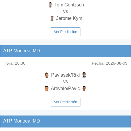
Tom Gentzsch
vs
Jerome Kym
Ver Predicción
ATP Montreal MD
Hora:
20:30
Fecha:
2026-08-09
Pavlasek/Rikl
vs
Arevalo/Pavic
Ver Predicción
ATP Montreal MD