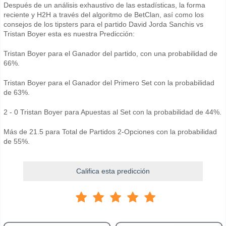
Después de un análisis exhaustivo de las estadísticas, la forma
reciente y H2H a través del algoritmo de BetClan, así como los
consejos de los tipsters para el partido David Jorda Sanchis vs
Tristan Boyer esta es nuestra Predicción:
Tristan Boyer para el Ganador del partido, con una probabilidad de
66%.
Tristan Boyer para el Ganador del Primero Set con la probabilidad
de 63%.
2 - 0 Tristan Boyer para Apuestas al Set con la probabilidad de 44%.
Más de 21.5 para Total de Partidos 2-Opciones con la probabilidad
de 55%.
Califica esta predicción