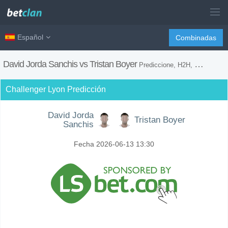
Español
Combinadas
David Jorda Sanchis vs Tristan Boyer
Prediccione, H2H, Consejos de Apuestas y Previsión del Partido
Challenger Lyon Predicción
David Jorda
Tristan Boyer
Sanchis
Fecha 2026-06-13 13:30