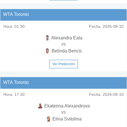
WTA Toronto
Hora:
01:30
Fecha:
2026-08-10
Alexandra Eala
vs
Belinda Bencic
Ver Predicción
WTA Toronto
Hora:
17:30
Fecha:
2026-08-10
Ekaterina Alexandrova
vs
Elina Svitolina