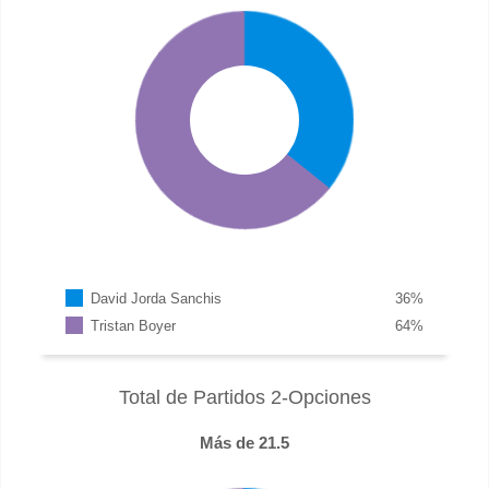
David Jorda Sanchis
36
%
Tristan Boyer
64
%
Total de Partidos 2-Opciones
Más de 21.5