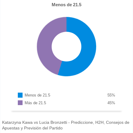
Menos de 21.5
Menos de 21.5
55
%
Más de 21.5
45
%
Katarzyna Kawa vs Lucia Bronzetti - Prediccione, H2H, Consejos de
Apuestas y Previsión del Partido