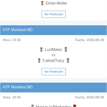
Elmer Moller
Ver Predicción
ATP Montreal MD
Hora:
23:30
Fecha:
2026-08-08
Luz/Matos
vs
Cabral/Tracy
Ver Predicción
ATP Montreal MD
Hora:
19:00
Fecha:
2026-08-08
Marozsan/Medvedev