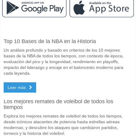
Facebook
Telegram
Instagram
Cuando es el partido entre Katarzyna Kawa v Lucia Bro
Top 10 Bases de la NBA en la Historia
El partido entre Katarzyna Kawa v Lucia Bronzetti 14 June 2026 19:00
Un análisis profundo y basado en criterios de los 10 mejores
Quién es el equipo favorito para ganar entre Katarzyna
bases de la NBA de todos los tiempos, con contexto de época,
Lucia Bronzetti para el Ganador del partido, con una probabilidad de
evaluación del pico y la longevidad, rendimiento en playoffs,
impacto del liderazgo y encaje en el baloncesto moderno para
cada leyenda.
Leer más
Los mejores remates de voleibol de todos los
tiempos
Explora los mejores remates de voleibol de todos los tiempos,
desde icónicos atacantes de potencia hasta estrellas aéreas
modernas, y descubre los ataques que cambiaron partidos,
torneos y la historia del voleibol.