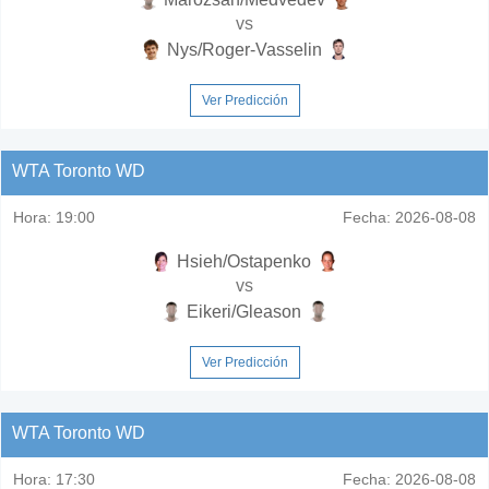
vs
Nys/Roger-Vasselin
Ver Predicción
WTA Toronto WD
Hora:
19:00
Fecha:
2026-08-08
Hsieh/Ostapenko
vs
Eikeri/Gleason
Ver Predicción
WTA Toronto WD
Hora:
17:30
Fecha:
2026-08-08