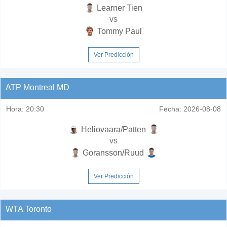
Learner Tien
vs
Tommy Paul
Ver Predicción
ATP Montreal MD
Hora:
20:30
Fecha:
2026-08-08
Heliovaara/Patten
vs
Goransson/Ruud
Ver Predicción
WTA Toronto