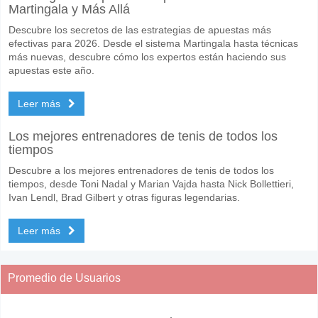
Martingala y Más Allá
Descubre los secretos de las estrategias de apuestas más
efectivas para 2026. Desde el sistema Martingala hasta técnicas
más nuevas, descubre cómo los expertos están haciendo sus
apuestas este año.
Leer más
Los mejores entrenadores de tenis de todos los
tiempos
Descubre a los mejores entrenadores de tenis de todos los
tiempos, desde Toni Nadal y Marian Vajda hasta Nick Bollettieri,
Ivan Lendl, Brad Gilbert y otras figuras legendarias.
Leer más
Promedio de Usuarios