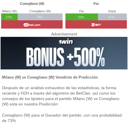
Conegliano (W)
Par
Milano (W)
Conegliano (W)
Par
Impar
27%
73%
53%
47%
Advertisement
Milano (W) vs Conegliano (W) Veredicto de Predicción
Después de un análisis exhaustivo de las estadísticas, la forma
reciente y H2H a través del algoritmo de BetClan, así como los
consejos de los tipsters para el partido Milano (W) vs Conegliano
(W) esta es nuestra Predicción:
Conegliano (W) para el Ganador del partido, con una probabilidad
de 73%.