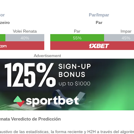
or
Par/Impar
zeiro
Par
Volei Renata
Par
Impar
40%
55%
45%
Advertisement
enata Veredicto de Predicción
stivo de las estadísticas, la forma reciente y H2H a través del algori