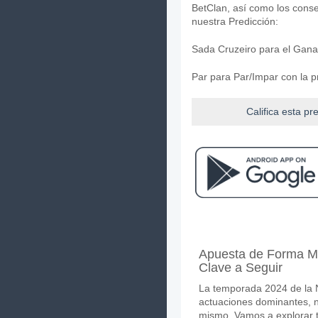
BetClan, así como los consej
nuestra Predicción:
Sada Cruzeiro para el Ganad
Par para Par/Impar con la p
Califica esta pr
Facebook
Telegram
Instag
Cuando es el partido 
Apuesta de Forma Má
El partido entre Sada Cruze
Clave a Seguir
Quién es el equipo fa
La temporada 2024 de la 
Sada Cruzeiro para el Gana
actuaciones dominantes, n
mismo. Vamos a explorar 