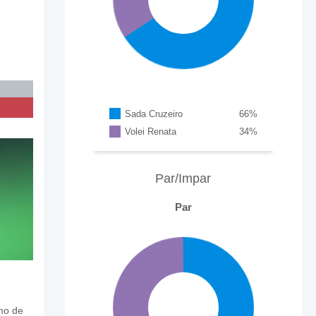
Sada Cruzeiro
66
%
Volei Renata
34
%
Par/Impar
Par
tmo de