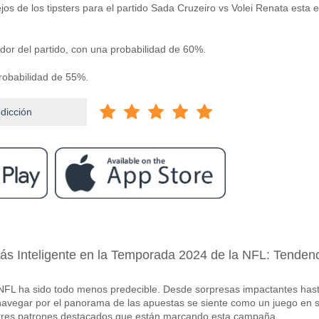
os de los tipsters para el partido Sada Cruzeiro vs Volei Renata esta 
or del partido, con una probabilidad de 60%.
robabilidad de 55%.
edicción
ram
entre Sada Cruzeiro v Volei Renata?
s Inteligente en la Temporada 2024 de la NFL: Tenden
iro v Volei Renata 10 May 2026 14:00 UK time.
vorito para ganar entre Sada Cruzeiro v Volei Renata?
NFL ha sido todo menos predecible. Desde sorpresas impactantes has
dor del partido, con una probabilidad de 40%
avegar por el panorama de las apuestas se siente como un juego en s
tres patrones destacados que están marcando esta campaña.