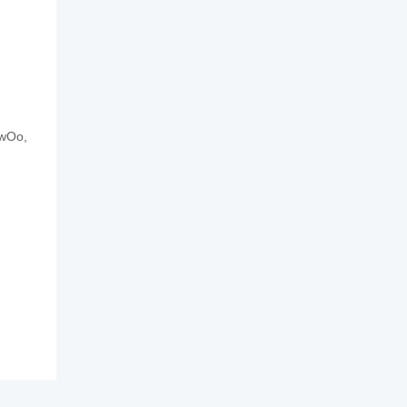
ywOo,